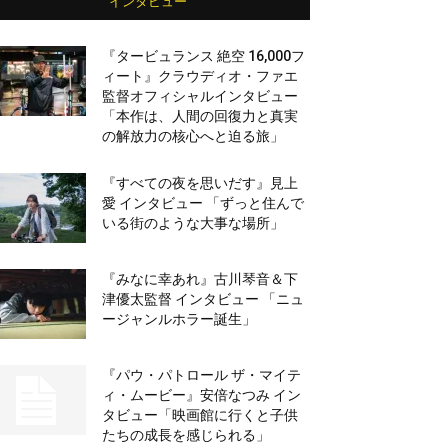
インタビュー
『タービュランス 絶空 16,000フ
ィート』クラウディオ・ファエ
監督オフィシャルインタビュー
「本作は、人間の回復力と真実
の解放力の核心へと迫る旅」
『すべての夜を思いだす』見上
愛 インタビュー 「ずっと住んで
いる街のような大事な場所」
『みなに幸あれ』古川琴音＆下
津優太監督 インタビュー 「ニュ
ージャンルホラー誕生」
『パウ・パトロール ザ・マイテ
ィ・ムービー』安倍なつみ イン
タビュー「映画館に行くと子供
たちの成長を感じられる」