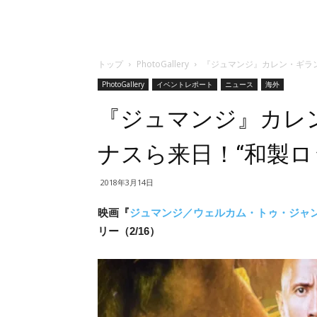
トップ
PhotoGallery
『ジュマンジ』カレン・ギラ
PhotoGallery
イベントレポート
ニュース
海外
『ジュマンジ』カレ
ナスら来日！“和製ロ
2018年3月14日
映画『
ジュマンジ／ウェルカム・トゥ・ジャ
リー（2/16）