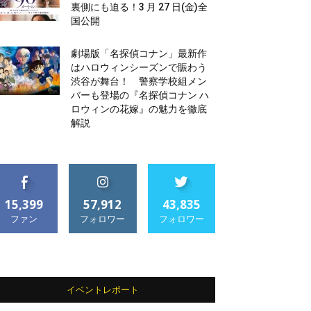
裏側にも迫る！3 月 27 日(金)全
国公開
劇場版「名探偵コナン」最新作
はハロウィンシーズンで賑わう
渋谷が舞台！ 警察学校組メン
バーも登場の『名探偵コナン ハ
ロウィンの花嫁』の魅力を徹底
解説
15,399
57,912
43,835
ファン
フォロワー
フォロワー
イベントレポート