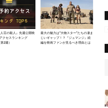
屍人荘の殺人』先週公開映
最大の魅力は“大物スター”たちの凄ま
約アクセスランキング
じいギャップ！？『ジュマンジ』続
月第2週）
編を映画ファンが見るべき理由とは