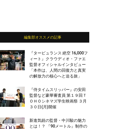
編集部オススメの記事
『タービュランス 絶空 16,000フ
ィート』クラウディオ・ファエ
監督オフィシャルインタビュー
「本作は、人間の回復力と真実
の解放力の核心へと迫る旅」
『侍タイムスリッパー』の安田
監督など豪華審査員 第１９回Ｔ
ＯＨＯシネマズ学生映画祭 ３月
３０日(月)開催
新進気鋭の監督・中川駿の魅力
とは！？ 『90メートル』制作の