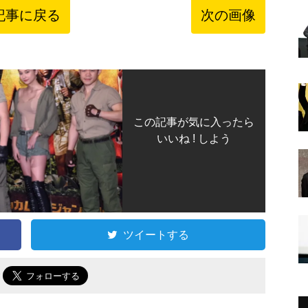
記事に戻る
次の画像
この記事が気に入ったら
いいね ! しよう
ツイートする
で