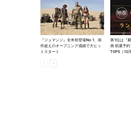
『ジュマンジ』全米初登場No.1、前
第1位は『
作超えのオープニング成績で大ヒッ
画 初週予
トスタート
TOP5（12