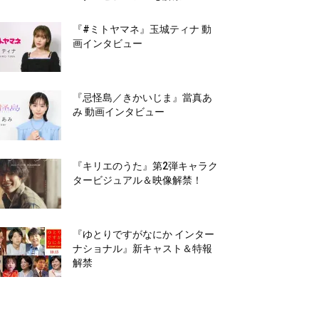
『#ミトヤマネ』玉城ティナ 動
画インタビュー
『忌怪島／きかいじま』當真あ
み 動画インタビュー
『キリエのうた』第2弾キャラク
タービジュアル＆映像解禁！
『ゆとりですがなにか インター
ナショナル』新キャスト＆特報
解禁