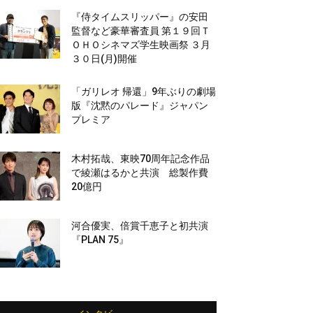
『侍タイムスリッパー』の安田
監督など豪華審査員 第１９回Ｔ
ＯＨＯシネマズ学生映画祭 ３月
３０日(月)開催
「ガリレオ 帰還」9年ぶりの劇場
版『沈黙のパレード』ジャパン
プレミア
木村拓哉、東映70周年記念作品
で綾瀬はるかと共演 総製作費
20億円
河合優実、倍賞千恵子と初共演
『PLAN 75』