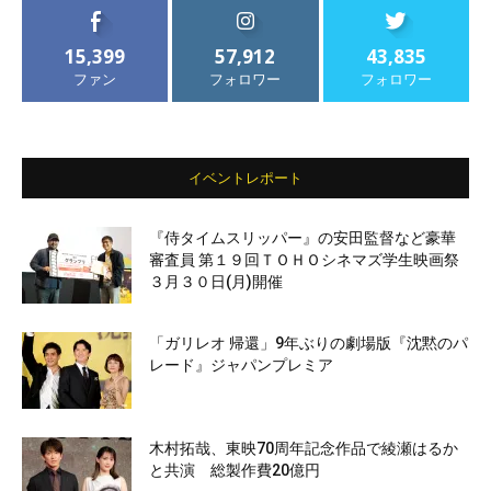
15,399
57,912
43,835
ファン
フォロワー
フォロワー
イベントレポート
『侍タイムスリッパー』の安田監督など豪華
審査員 第１９回ＴＯＨＯシネマズ学生映画祭
３月３０日(月)開催
「ガリレオ 帰還」9年ぶりの劇場版『沈黙のパ
レード』ジャパンプレミア
木村拓哉、東映70周年記念作品で綾瀬はるか
と共演 総製作費20億円