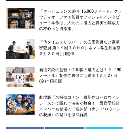
『タービュランス 絶空 16,000フィート』クラ
ウディオ・ファエ監督オフィシャルインタビ
ュー「本作は、人間の回復力と真実の解放力
の核心へと迫る旅」
『侍タイムスリッパー』の安田監督など豪華
審査員 第１９回ＴＯＨＯシネマズ学生映画祭
３月３０日(月)開催
新進気鋭の監督・中川駿の魅力とは！？ 『90
メートル』制作の裏側にも迫る！3 月 27 日
(金)全国公開
劇場版「名探偵コナン」最新作はハロウィン
シーズンで賑わう渋谷が舞台！ 警察学校組
メンバーも登場の『名探偵コナン ハロウィン
の花嫁』の魅力を徹底解説