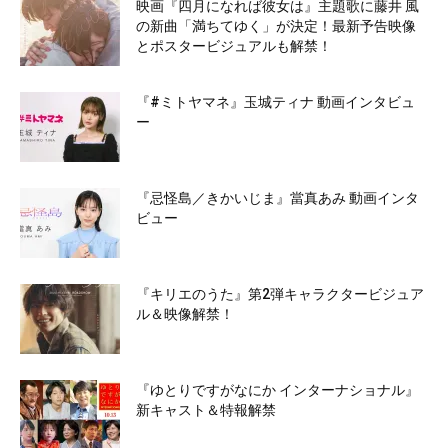
映画『四月になれば彼女は』主題歌に藤井 風
の新曲「満ちてゆく」が決定！最新予告映像
とポスタービジュアルも解禁！
『#ミトヤマネ』玉城ティナ 動画インタビュ
ー
『忌怪島／きかいじま』當真あみ 動画インタ
ビュー
『キリエのうた』第2弾キャラクタービジュア
ル＆映像解禁！
『ゆとりですがなにか インターナショナル』
新キャスト＆特報解禁