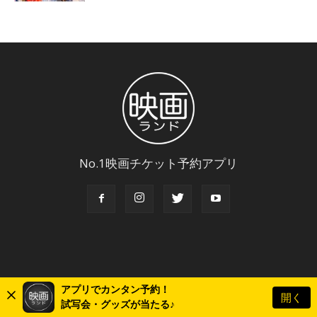
No.1映画チケット予約アプリ
アプリでカンタン予約！
開く
© Copyright 2018 Eigaland, inc. All Rights Reserved.
試写会・グッズが当たる♪