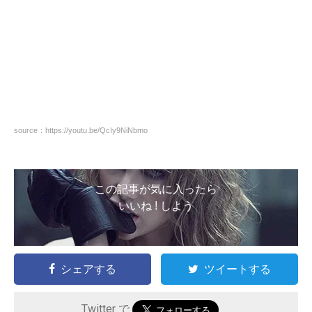
source：https://youtu.be/QcIy9NiNbmo
この記事が気に入ったら
いいね ! しよう
シェアする
ツイートする
Twitter で