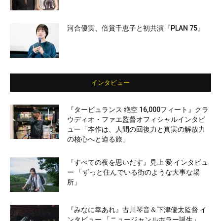
河合優実、倍賞千恵子と初共演『PLAN 75』
インタビュー
『タービュランス 絶空 16,000フィート』クラ
ウディオ・ファエ監督オフィシャルインタビ
ュー「本作は、人間の回復力と真実の解放力
の核心へと迫る旅」
『すべての夜を思いだす』見上 愛 インタビュ
ー 「ずっと住んでいる街のような大事な場
所」
『みなに幸あれ』古川琴音＆下津優太監督 イ
ンタビュー 「ニュージャンルホラー誕生」