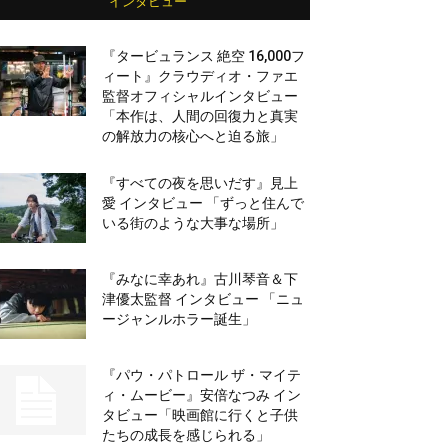
インタビュー
『タービュランス 絶空 16,000フ
ィート』クラウディオ・ファエ
監督オフィシャルインタビュー
「本作は、人間の回復力と真実
の解放力の核心へと迫る旅」
『すべての夜を思いだす』見上
愛 インタビュー 「ずっと住んで
いる街のような大事な場所」
『みなに幸あれ』古川琴音＆下
津優太監督 インタビュー 「ニュ
ージャンルホラー誕生」
『パウ・パトロール ザ・マイテ
ィ・ムービー』安倍なつみ イン
タビュー「映画館に行くと子供
たちの成長を感じられる」