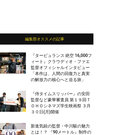
編集部オススメの記事
『タービュランス 絶空 16,000フ
ィート』クラウディオ・ファエ
監督オフィシャルインタビュー
「本作は、人間の回復力と真実
の解放力の核心へと迫る旅」
『侍タイムスリッパー』の安田
監督など豪華審査員 第１９回Ｔ
ＯＨＯシネマズ学生映画祭 ３月
３０日(月)開催
新進気鋭の監督・中川駿の魅力
とは！？ 『90メートル』制作の