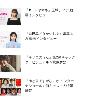
『#ミトヤマネ』玉城ティナ 動
画インタビュー
『忌怪島／きかいじま』當真あ
み 動画インタビュー
『キリエのうた』第2弾キャラク
タービジュアル＆映像解禁！
『ゆとりですがなにか インター
ナショナル』新キャスト＆特報
解禁