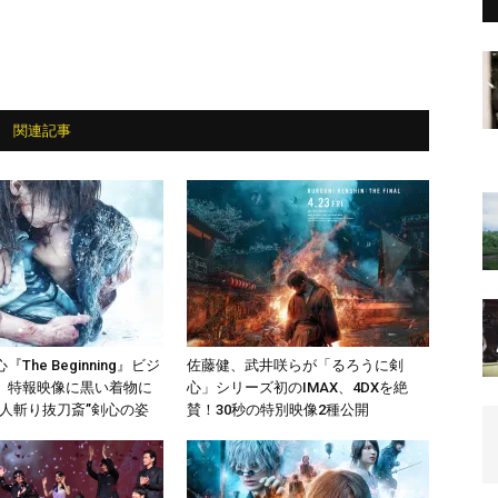
関連記事
The Beginning』ビジ
佐藤健、武井咲らが「るろうに剣
、特報映像に黒い着物に
心」シリーズ初のIMAX、4DXを絶
“人斬り抜刀斎”剣心の姿
賛！30秒の特別映像2種公開