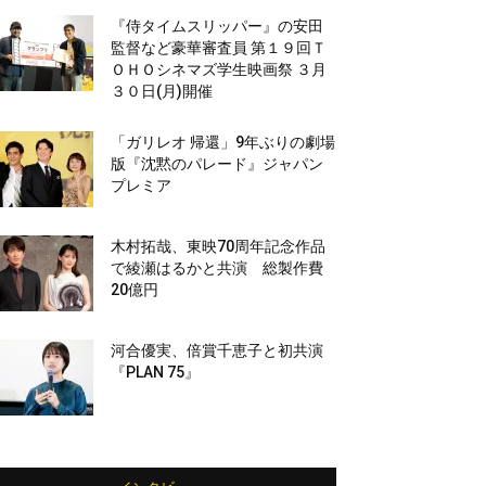
『侍タイムスリッパー』の安田
監督など豪華審査員 第１９回Ｔ
ＯＨＯシネマズ学生映画祭 ３月
３０日(月)開催
「ガリレオ 帰還」9年ぶりの劇場
版『沈黙のパレード』ジャパン
プレミア
木村拓哉、東映70周年記念作品
で綾瀬はるかと共演 総製作費
20億円
河合優実、倍賞千恵子と初共演
『PLAN 75』