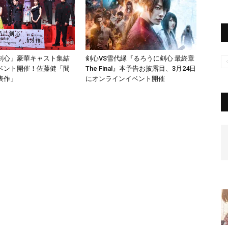
剣心」豪華キャスト集結
剣心VS雪代縁『るろうに剣心 最終章
ベント開催！佐藤健「間
The Final』本予告お披露目、3月24日
表作」
にオンラインイベント開催