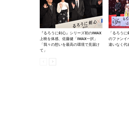
『るろうに剣心』シリーズ初のIMAX
「るろうに
上映を体感、佐藤健「IMAX一択」
のファンイ
「我々の想いを最高の環境で見届け
違いなく代
て」