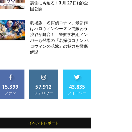
裏側にも迫る！3 月 27 日(金)全
国公開
劇場版「名探偵コナン」最新作
はハロウィンシーズンで賑わう
渋谷が舞台！ 警察学校組メン
バーも登場の『名探偵コナン ハ
ロウィンの花嫁』の魅力を徹底
解説
15,399
57,912
43,835
ファン
フォロワー
フォロワー
イベントレポート