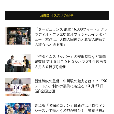
編集部オススメの記事
『タービュランス 絶空 16,000フィート』クラ
ウディオ・ファエ監督オフィシャルインタビ
ュー「本作は、人間の回復力と真実の解放力
の核心へと迫る旅」
『侍タイムスリッパー』の安田監督など豪華
審査員 第１９回ＴＯＨＯシネマズ学生映画祭
３月３０日(月)開催
新進気鋭の監督・中川駿の魅力とは！？ 『90
メートル』制作の裏側にも迫る！3 月 27 日
(金)全国公開
劇場版「名探偵コナン」最新作はハロウィン
シーズンで賑わう渋谷が舞台！ 警察学校組