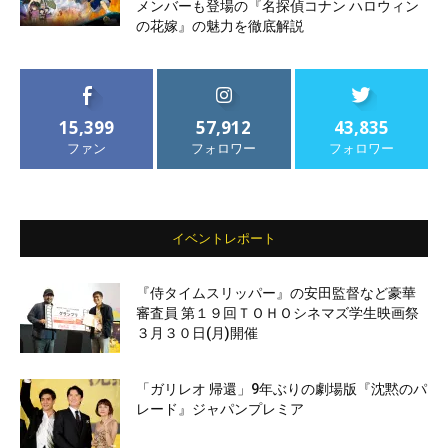
メンバーも登場の『名探偵コナン ハロウィン
の花嫁』の魅力を徹底解説
15,399
57,912
43,835
ファン
フォロワー
フォロワー
イベントレポート
『侍タイムスリッパー』の安田監督など豪華
審査員 第１９回ＴＯＨＯシネマズ学生映画祭
３月３０日(月)開催
「ガリレオ 帰還」9年ぶりの劇場版『沈黙のパ
レード』ジャパンプレミア