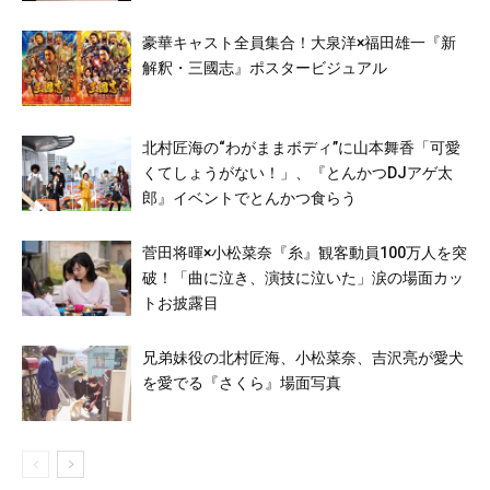
豪華キャスト全員集合！大泉洋×福田雄一『新
解釈・三國志』ポスタービジュアル
北村匠海の“わがままボディ”に山本舞香「可愛
くてしょうがない！」、『とんかつDJアゲ太
郎』イベントでとんかつ食らう
菅田将暉×小松菜奈『糸』観客動員100万人を突
破！「曲に泣き、演技に泣いた」涙の場面カッ
トお披露目
兄弟妹役の北村匠海、小松菜奈、吉沢亮が愛犬
を愛でる『さくら』場面写真