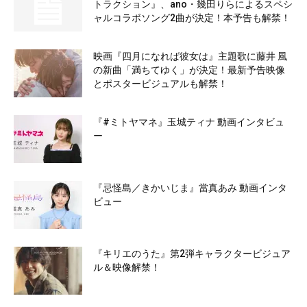
トラクション』、ano・幾田りらによるスペシ
ャルコラボソング2曲が決定！本予告も解禁！
映画『四月になれば彼女は』主題歌に藤井 風
の新曲「満ちてゆく」が決定！最新予告映像
とポスタービジュアルも解禁！
『#ミトヤマネ』玉城ティナ 動画インタビュ
ー
『忌怪島／きかいじま』當真あみ 動画インタ
ビュー
『キリエのうた』第2弾キャラクタービジュア
ル＆映像解禁！