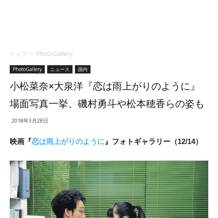
トップ
PhotoGallery
PhotoGallery
ニュース
国内
小松菜奈×大泉洋『恋は雨上がりのように』
場面写真一挙、磯村勇斗や松本穂香らの姿も
2018年3月28日
映画『
恋は雨上がりのように
』フォトギャラリー（12/14）