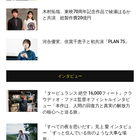
木村拓哉、東映70周年記念作品で綾瀬はるか
と共演 総製作費20億円
河合優実、倍賞千恵子と初共演『PLAN 75』
インタビュー
『タービュランス 絶空 16,000フィート』クラ
ウディオ・ファエ監督オフィシャルインタビ
ュー「本作は、人間の回復力と真実の解放力
の核心へと迫る旅」
『すべての夜を思いだす』見上 愛 インタビュ
ー 「ずっと住んでいる街のような大事な場
所」