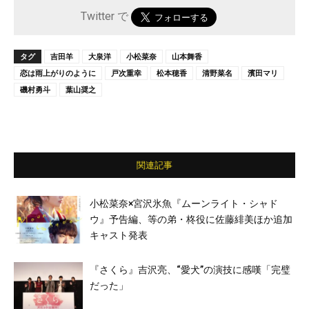
Twitter で
タグ
吉田羊
大泉洋
小松菜奈
山本舞香
恋は雨上がりのように
戸次重幸
松本穂香
清野菜名
濱田マリ
磯村勇斗
葉山奨之
関連記事
小松菜奈×宮沢氷魚『ムーンライト・シャド
ウ』予告編、等の弟・柊役に佐藤緋美ほか追加
キャスト発表
『さくら』吉沢亮、“愛⽝”の演技に感嘆「完璧
だった」