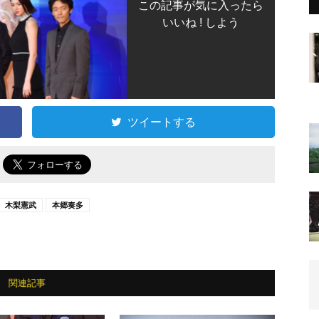
この記事が気に入ったら
いいね ! しよう
ツイートする
で
木梨憲武
本郷奏多
関連記事