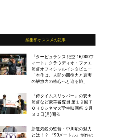
編集部オススメの記事
『タービュランス 絶空 16,000フ
ィート』クラウディオ・ファエ
監督オフィシャルインタビュー
「本作は、人間の回復力と真実
の解放力の核心へと迫る旅」
『侍タイムスリッパー』の安田
監督など豪華審査員 第１９回Ｔ
ＯＨＯシネマズ学生映画祭 ３月
３０日(月)開催
新進気鋭の監督・中川駿の魅力
とは！？ 『90メートル』制作の