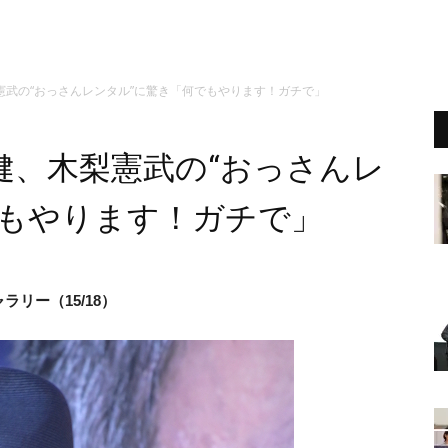
憲武の“おっさんレンタル”に驚き「何でもやります！ガチで」
健、木梨憲武の“おっさんレ
でもやります！ガチで」
リー（15/18）