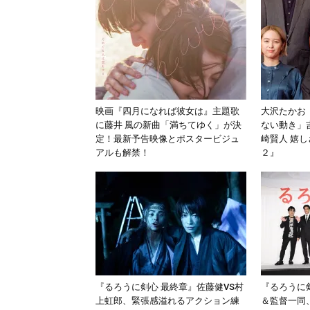
映画『四月になれば彼女は』主題歌
大沢たかお
に藤井 風の新曲「満ちてゆく」が決
ない動き」
定！最新予告映像とポスタービジュ
崎賢人 嬉
アルも解禁！
２』
『るろうに剣心 最終章』佐藤健VS村
『るろうに
上虹郎、緊張感溢れるアクション練
＆監督一同