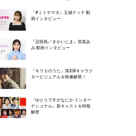
『#ミトヤマネ』玉城ティナ 動
画インタビュー
『忌怪島／きかいじま』當真あ
み 動画インタビュー
『キリエのうた』第2弾キャラク
タービジュアル＆映像解禁！
『ゆとりですがなにか インター
ナショナル』新キャスト＆特報
解禁