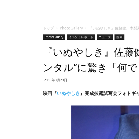
トップ
PhotoGallery
『いぬやしき』佐藤健、木梨
PhotoGallery
イベントレポート
ニュース
国内
『いぬやしき』佐藤
ンタル”に驚き「何
2018年3月29日
映画『
いぬやしき
』完成披露試写会フォトギャラ