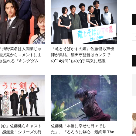
「清野菜名は人間業じゃ
『竜とそばかすの姫』佐藤健ら声優
吉沢亮からコメントに山
陣が集結、細田守監督はカンヌで
しさ溢れる『キングダム
の”14分間”もの拍手喝采に感激
剣心』佐藤健らキャスト
佐藤健「本当に幸せな日々でし
、感無量！シリーズの終
た」、『るろうに剣心 最終章 The