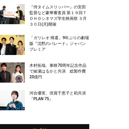
『侍タイムスリッパー』の安田
監督など豪華審査員 第１９回Ｔ
ＯＨＯシネマズ学生映画祭 ３月
３０日(月)開催
「ガリレオ 帰還」9年ぶりの劇場
版『沈黙のパレード』ジャパン
プレミア
木村拓哉、東映70周年記念作品
で綾瀬はるかと共演 総製作費
20億円
河合優実、倍賞千恵子と初共演
『PLAN 75』