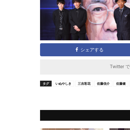
シェアする
Twitter 
タグ
いぬやしき
三吉彩花
佐藤信介
佐藤健