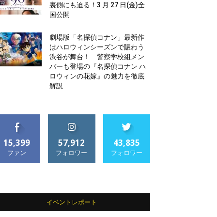
裏側にも迫る！3 月 27 日(金)全
国公開
劇場版「名探偵コナン」最新作
はハロウィンシーズンで賑わう
渋谷が舞台！ 警察学校組メン
バーも登場の『名探偵コナン ハ
ロウィンの花嫁』の魅力を徹底
解説
15,399
57,912
43,835
ファン
フォロワー
フォロワー
イベントレポート