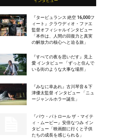
インタビュー
『タービュランス 絶空 16,000フ
ィート』クラウディオ・ファエ
監督オフィシャルインタビュー
「本作は、人間の回復力と真実
の解放力の核心へと迫る旅」
『すべての夜を思いだす』見上
愛 インタビュー 「ずっと住んで
いる街のような大事な場所」
『みなに幸あれ』古川琴音＆下
津優太監督 インタビュー 「ニュ
ージャンルホラー誕生」
『パウ・パトロール ザ・マイテ
ィ・ムービー』安倍なつみ イン
タビュー「映画館に行くと子供
たちの成長を感じられる」