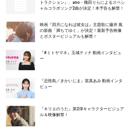
トラクション』、ano・幾田りらによるスペシ
ャルコラボソング2曲が決定！本予告も解禁！
映画『四月になれば彼女は』主題歌に藤井 風
の新曲「満ちてゆく」が決定！最新予告映像
とポスタービジュアルも解禁！
『#ミトヤマネ』玉城ティナ 動画インタビュ
ー
『忌怪島／きかいじま』當真あみ 動画インタ
ビュー
『キリエのうた』第2弾キャラクタービジュア
ル＆映像解禁！