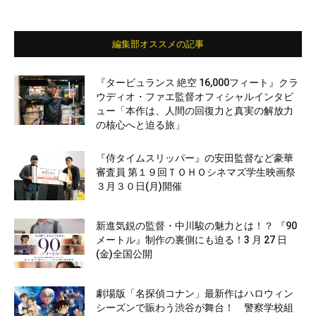
編集部オススメの記事
『タービュランス 絶空 16,000フィート』クラ
ウディオ・ファエ監督オフィシャルインタビ
ュー「本作は、人間の回復力と真実の解放力
の核心へと迫る旅」
『侍タイムスリッパー』の安田監督など豪華
審査員 第１９回ＴＯＨＯシネマズ学生映画祭
３月３０日(月)開催
新進気鋭の監督・中川駿の魅力とは！？ 『90
メートル』制作の裏側にも迫る！3 月 27 日
(金)全国公開
劇場版「名探偵コナン」最新作はハロウィン
シーズンで賑わう渋谷が舞台！ 警察学校組