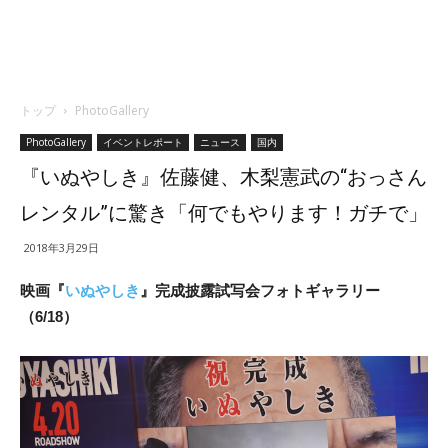
トップ
PhotoGallery
PhotoGallery
イベントレポート
ニュース
国内
『いぬやしき』佐藤健、木梨憲武の“おっさん
レンタル”に驚き「何でもやります！ガチで」
2018年3月29日
映画『
いぬやしき
』完成披露試写会フォトギャラリー
（6/18）