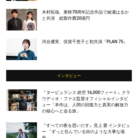
木村拓哉、東映70周年記念作品で綾瀬はるか
と共演 総製作費20億円
河合優実、倍賞千恵子と初共演『PLAN 75』
インタビュー
『タービュランス 絶空 16,000フィート』クラ
ウディオ・ファエ監督オフィシャルインタビ
ュー「本作は、人間の回復力と真実の解放力
の核心へと迫る旅」
『すべての夜を思いだす』見上 愛 インタビュ
ー 「ずっと住んでいる街のような大事な場
所」