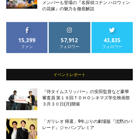
メンバーも登場の『名探偵コナン ハロウィン
の花嫁』の魅力を徹底解説
15,399
57,912
43,835
ファン
フォロワー
フォロワー
イベントレポート
『侍タイムスリッパー』の安田監督など豪華
審査員 第１９回ＴＯＨＯシネマズ学生映画祭
３月３０日(月)開催
「ガリレオ 帰還」9年ぶりの劇場版『沈黙のパ
レード』ジャパンプレミア