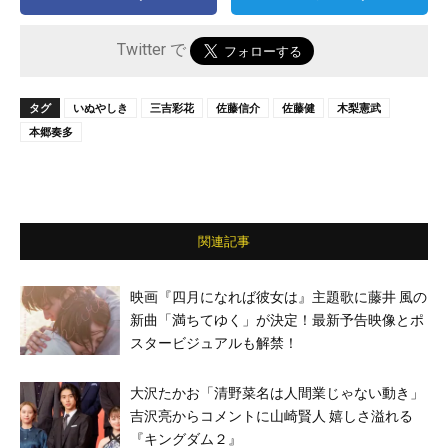
Twitter で
タグ
いぬやしき
三吉彩花
佐藤信介
佐藤健
木梨憲武
本郷奏多
関連記事
映画『四月になれば彼女は』主題歌に藤井 風の
新曲「満ちてゆく」が決定！最新予告映像とポ
スタービジュアルも解禁！
大沢たかお「清野菜名は人間業じゃない動き」
吉沢亮からコメントに山崎賢人 嬉しさ溢れる
『キングダム２』