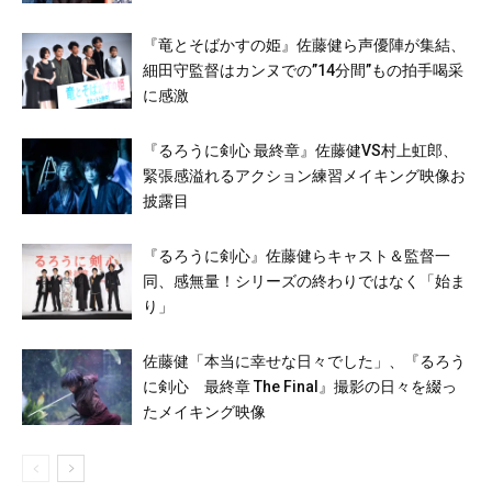
『竜とそばかすの姫』佐藤健ら声優陣が集結、
細田守監督はカンヌでの”14分間”もの拍手喝采
に感激
『るろうに剣心 最終章』佐藤健VS村上虹郎、
緊張感溢れるアクション練習メイキング映像お
披露目
『るろうに剣心』佐藤健らキャスト＆監督一
同、感無量！シリーズの終わりではなく「始ま
り」
佐藤健「本当に幸せな日々でした」、『るろう
に剣心 最終章 The Final』撮影の日々を綴っ
たメイキング映像