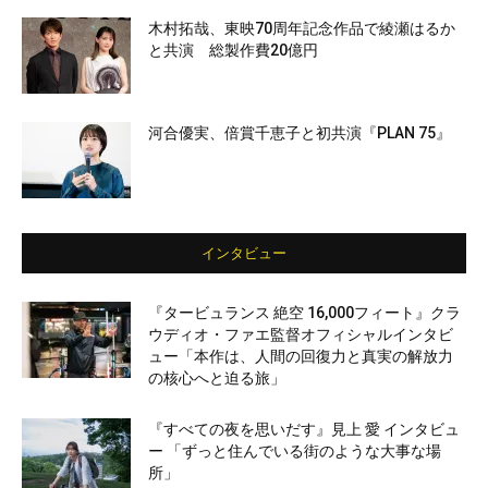
木村拓哉、東映70周年記念作品で綾瀬はるか
と共演 総製作費20億円
河合優実、倍賞千恵子と初共演『PLAN 75』
インタビュー
『タービュランス 絶空 16,000フィート』クラ
ウディオ・ファエ監督オフィシャルインタビ
ュー「本作は、人間の回復力と真実の解放力
の核心へと迫る旅」
『すべての夜を思いだす』見上 愛 インタビュ
ー 「ずっと住んでいる街のような大事な場
所」