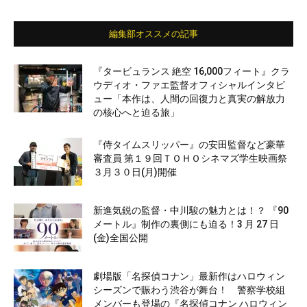
編集部オススメの記事
『タービュランス 絶空 16,000フィート』クラ
ウディオ・ファエ監督オフィシャルインタビ
ュー「本作は、人間の回復力と真実の解放力
の核心へと迫る旅」
『侍タイムスリッパー』の安田監督など豪華
審査員 第１９回ＴＯＨＯシネマズ学生映画祭
３月３０日(月)開催
新進気鋭の監督・中川駿の魅力とは！？ 『90
メートル』制作の裏側にも迫る！3 月 27 日
(金)全国公開
劇場版「名探偵コナン」最新作はハロウィン
シーズンで賑わう渋谷が舞台！ 警察学校組
メンバーも登場の『名探偵コナン ハロウィン