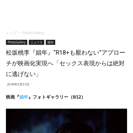
トップ
PhotoGallery
PhotoGallery
ニュース
国内
松坂桃李『娼年』“R18+も厭わない”アプロー
チが映画化実現へ「セックス表現からは絶対
に逃げない」
2018年3月31日
映画『
娼年
』フォトギャラリー（8/12）