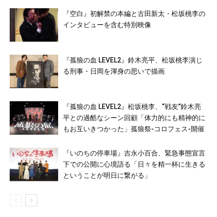
『空白』初解禁の本編と古田新太・松坂桃李の
インタビューを含む特別映像
『孤狼の血 LEVEL2』鈴木亮平、松坂桃李演じ
る刑事・日岡を渾身の思いで描画
『孤狼の血 LEVEL2』松坂桃李、“戦友”鈴木亮
平との過酷なシーン回顧「体力的にも精神的に
もお互いきつかった」孤狼祭-コロフェス-開催
『いのちの停車場』吉永小百合、緊急事態宣言
下での公開に心境語る「日々を精一杯に生きる
ということが明日に繋がる」