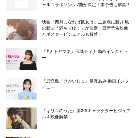
ャルコラボソング2曲が決定！本予告も解禁！
映画『四月になれば彼女は』主題歌に藤井 風
の新曲「満ちてゆく」が決定！最新予告映像
とポスタービジュアルも解禁！
『#ミトヤマネ』玉城ティナ 動画インタビュ
ー
『忌怪島／きかいじま』當真あみ 動画インタ
ビュー
『キリエのうた』第2弾キャラクタービジュア
ル＆映像解禁！