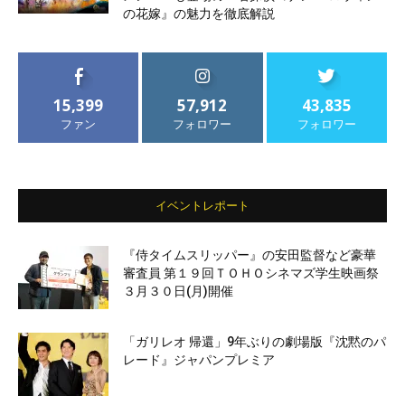
の花嫁』の魅力を徹底解説
15,399
57,912
43,835
ファン
フォロワー
フォロワー
イベントレポート
『侍タイムスリッパー』の安田監督など豪華
審査員 第１９回ＴＯＨＯシネマズ学生映画祭
３月３０日(月)開催
「ガリレオ 帰還」9年ぶりの劇場版『沈黙のパ
レード』ジャパンプレミア