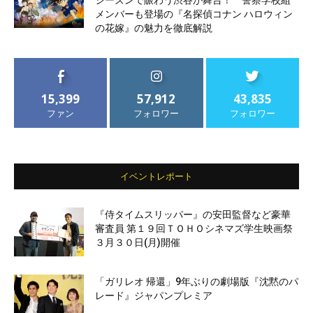
シーズンで賑わう渋谷が舞台！ 警察学校組
メンバーも登場の『名探偵コナン ハロウィン
の花嫁』の魅力を徹底解説
15,399
57,912
43,835
ファン
フォロワー
フォロワー
イベントレポート
『侍タイムスリッパー』の安田監督など豪華
審査員 第１９回ＴＯＨＯシネマズ学生映画祭
３月３０日(月)開催
「ガリレオ 帰還」9年ぶりの劇場版『沈黙のパ
レード』ジャパンプレミア