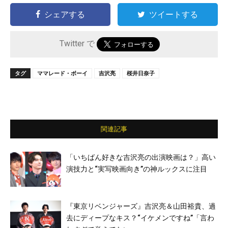
シェアする
ツイートする
Twitter で
タグ
ママレード・ボーイ
吉沢亮
桜井日奈子
関連記事
「いちばん好きな吉沢亮の出演映画は？」高い
演技力と“実写映画向き”の神ルックスに注目
『東京リベンジャーズ』吉沢亮＆山田裕貴、過
去にディープなキス？“イケメンですね”「言わ