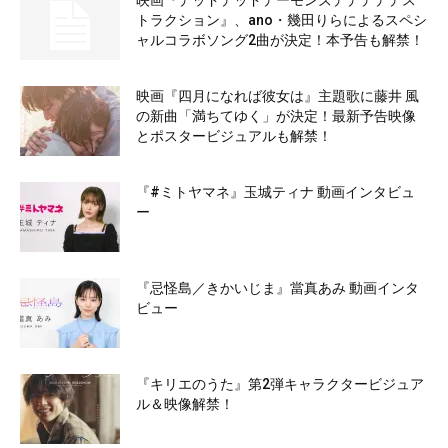
映画『デッドデッドデーモンズデデデデデス
トラクション』、ano・幾田りらによるスペシ
ャルコラボソング2曲が決定！本予告も解禁！
映画『四月になれば彼女は』主題歌に藤井 風
の新曲「満ちてゆく」が決定！最新予告映像
とポスタービジュアルも解禁！
『#ミトヤマネ』玉城ティナ 動画インタビュ
ー
『忌怪島／きかいじま』當真あみ 動画インタ
ビュー
『キリエのうた』第2弾キャラクタービジュア
ル＆映像解禁！