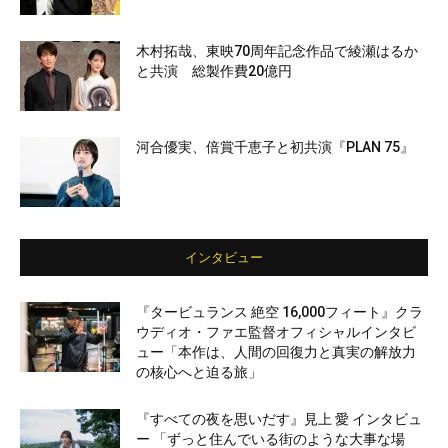
木村拓哉、東映70周年記念作品で綾瀬はるか
と共演 総製作費20億円
河合優実、倍賞千恵子と初共演『PLAN 75』
インタビュー
『タービュランス 絶空 16,000フィート』クラ
ウディオ・ファエ監督オフィシャルインタビ
ュー「本作は、人間の回復力と真実の解放力
の核心へと迫る旅」
『すべての夜を思いだす』見上 愛 インタビュ
ー 「ずっと住んでいる街のような大事な場