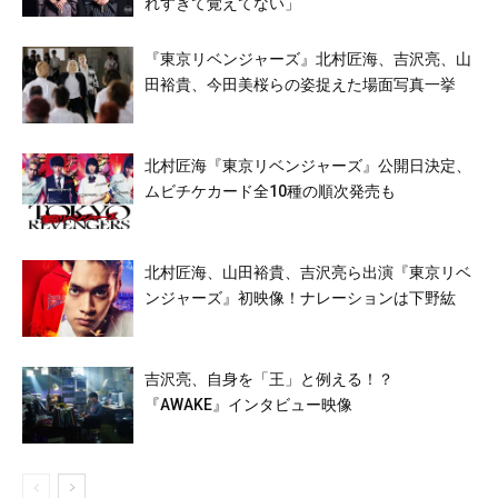
れすぎて覚えてない」
『東京リベンジャーズ』北村匠海、吉沢亮、山
田裕貴、今田美桜らの姿捉えた場面写真一挙
北村匠海『東京リベンジャーズ』公開日決定、
ムビチケカード全10種の順次発売も
北村匠海、山田裕貴、吉沢亮ら出演『東京リベ
ンジャーズ』初映像！ナレーションは下野紘
吉沢亮、自身を「王」と例える！？
『AWAKE』インタビュー映像