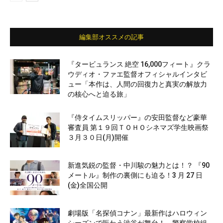
編集部オススメの記事
『タービュランス 絶空 16,000フィート』クラ
ウディオ・ファエ監督オフィシャルインタビ
ュー「本作は、人間の回復力と真実の解放力
の核心へと迫る旅」
『侍タイムスリッパー』の安田監督など豪華
審査員 第１９回ＴＯＨＯシネマズ学生映画祭
３月３０日(月)開催
新進気鋭の監督・中川駿の魅力とは！？ 『90
メートル』制作の裏側にも迫る！3 月 27 日
(金)全国公開
劇場版「名探偵コナン」最新作はハロウィン