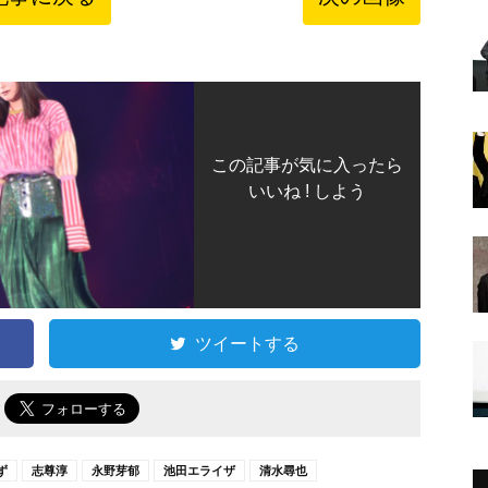
この記事が気に入ったら
いいね ! しよう
ツイートする
で
ず
志尊淳
永野芽郁
池田エライザ
清水尋也