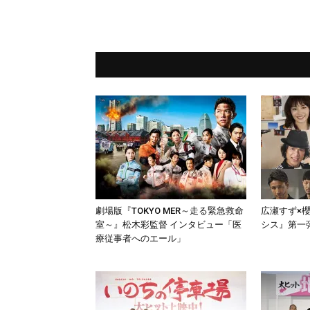
劇場版『TOKYO MER～走る緊急救命
広瀬すず×櫻
室～』松木彩監督 インタビュー「医
シス』第一
療従事者へのエール」