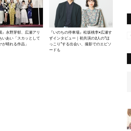
園』永野芽郁、広瀬アリ
『いのちの停車場』松坂桃李×広瀬す
あいあい「スカッとして
ずインタビュー｜初共演の2人の“ほ
ヤが晴れる作品」
っこり”する出会い、撮影でのエピソ
ードも