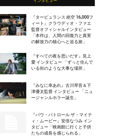
インタビュー
『タービュランス 絶空 16,000フ
ィート』クラウディオ・ファエ
監督オフィシャルインタビュー
「本作は、人間の回復力と真実
の解放力の核心へと迫る旅」
『すべての夜を思いだす』見上
愛 インタビュー 「ずっと住んで
いる街のような大事な場所」
『みなに幸あれ』古川琴音＆下
津優太監督 インタビュー 「ニュ
ージャンルホラー誕生」
『パウ・パトロール ザ・マイテ
ィ・ムービー』安倍なつみ イン
タビュー「映画館に行くと子供
たちの成長を感じられる」