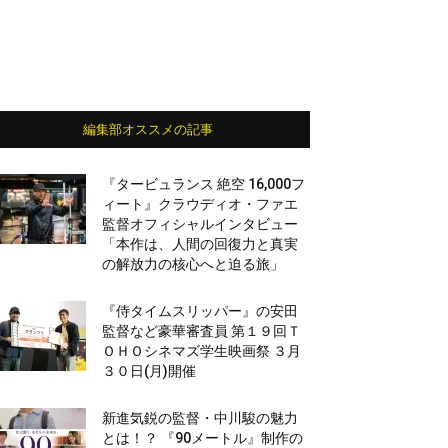
編集部オススメの記事
『タービュランス 絶空 16,000フ
ィート』クラウディオ・ファエ
監督オフィシャルインタビュー
「本作は、人間の回復力と真実
の解放力の核心へと迫る旅」
『侍タイムスリッパー』の安田
監督など豪華審査員 第１９回Ｔ
ＯＨＯシネマズ学生映画祭 ３月
３０日(月)開催
新進気鋭の監督・中川駿の魅力
とは！？ 『90メートル』制作の