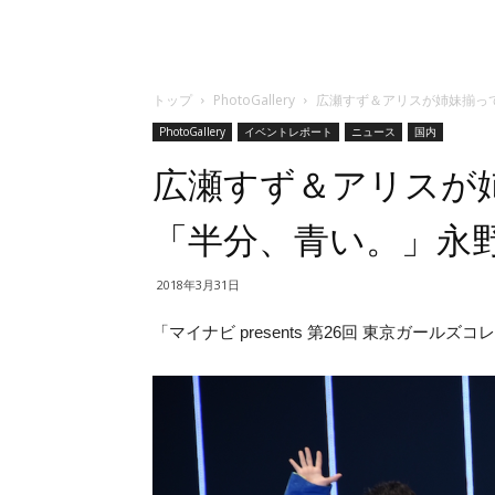
トップ
PhotoGallery
広瀬すず＆アリスが姉妹揃っ
PhotoGallery
イベントレポート
ニュース
国内
広瀬すず＆アリスが姉
「半分、青い。」永
2018年3月31日
「マイナビ presents 第26回 東京ガールズコレ