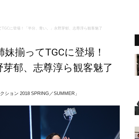
てTGCに登場！「半分、青い。」永野芽郁、志尊淳ら観客魅了
妹揃ってTGCに登場！
野芽郁、志尊淳ら観客魅了
クション 2018 SPRING／SUMMER」