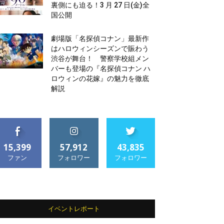
裏側にも迫る！3 月 27 日(金)全
国公開
劇場版「名探偵コナン」最新作
はハロウィンシーズンで賑わう
渋谷が舞台！ 警察学校組メン
バーも登場の『名探偵コナン ハ
ロウィンの花嫁』の魅力を徹底
解説
15,399
57,912
43,835
ファン
フォロワー
フォロワー
イベントレポート