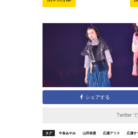
シェアする
Twitter 
タグ
中条あやみ
山田裕貴
広瀬アリス
広瀬す