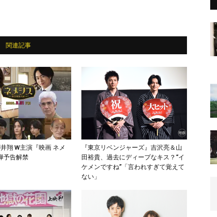
関連記事
井翔 W主演『映画 ネメ
『東京リベンジャーズ』吉沢亮＆山
弾予告解禁
田裕貴、過去にディープなキス？“イ
ケメンですね”「言われすぎて覚えて
ない」