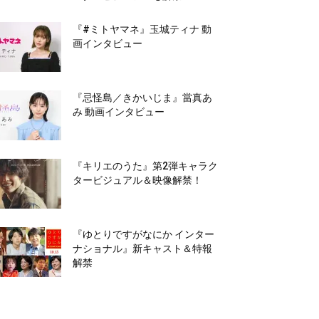
『#ミトヤマネ』玉城ティナ 動
画インタビュー
『忌怪島／きかいじま』當真あ
み 動画インタビュー
『キリエのうた』第2弾キャラク
タービジュアル＆映像解禁！
『ゆとりですがなにか インター
ナショナル』新キャスト＆特報
解禁