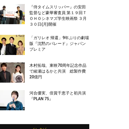
『侍タイムスリッパー』の安田
監督など豪華審査員 第１９回Ｔ
ＯＨＯシネマズ学生映画祭 ３月
３０日(月)開催
「ガリレオ 帰還」9年ぶりの劇場
版『沈黙のパレード』ジャパン
プレミア
木村拓哉、東映70周年記念作品
で綾瀬はるかと共演 総製作費
20億円
河合優実、倍賞千恵子と初共演
『PLAN 75』