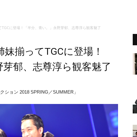
てTGCに登場！「半分、青い。」永野芽郁、志尊淳ら観客魅了
妹揃ってTGCに登場！
野芽郁、志尊淳ら観客魅了
クション 2018 SPRING／SUMMER」