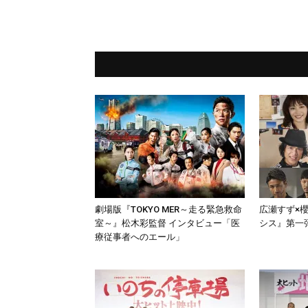
劇場版『TOKYO MER～走る緊急救命
広瀬すず×櫻
室～』松木彩監督 インタビュー「医
シス』第一
療従事者へのエール」