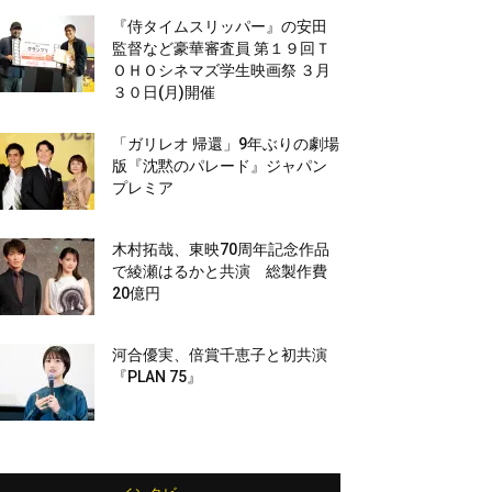
『侍タイムスリッパー』の安田
監督など豪華審査員 第１９回Ｔ
ＯＨＯシネマズ学生映画祭 ３月
３０日(月)開催
「ガリレオ 帰還」9年ぶりの劇場
版『沈黙のパレード』ジャパン
プレミア
木村拓哉、東映70周年記念作品
で綾瀬はるかと共演 総製作費
20億円
河合優実、倍賞千恵子と初共演
『PLAN 75』