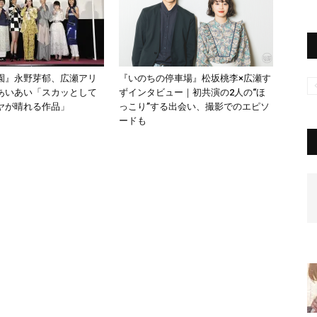
園』永野芽郁、広瀬アリ
『いのちの停車場』松坂桃李×広瀬す
あいあい「スカッとして
ずインタビュー｜初共演の2人の“ほ
ヤが晴れる作品」
っこり”する出会い、撮影でのエピソ
ードも