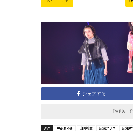
シェアする
Twitter 
タグ
中条あやみ
山田裕貴
広瀬アリス
広瀬す