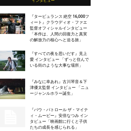
インタビュー
『タービュランス 絶空 16,000フ
ィート』クラウディオ・ファエ
監督オフィシャルインタビュー
「本作は、人間の回復力と真実
の解放力の核心へと迫る旅」
『すべての夜を思いだす』見上
愛 インタビュー 「ずっと住んで
いる街のような大事な場所」
『みなに幸あれ』古川琴音＆下
津優太監督 インタビュー 「ニュ
ージャンルホラー誕生」
『パウ・パトロール ザ・マイテ
ィ・ムービー』安倍なつみ イン
タビュー「映画館に行くと子供
たちの成長を感じられる」