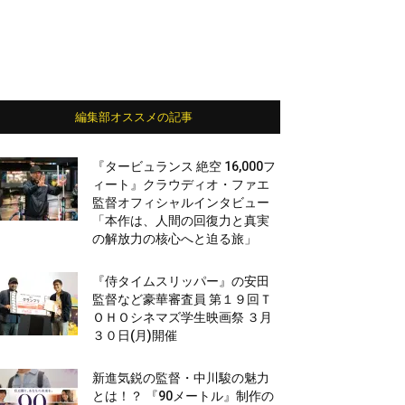
編集部オススメの記事
『タービュランス 絶空 16,000フ
ィート』クラウディオ・ファエ
監督オフィシャルインタビュー
「本作は、人間の回復力と真実
の解放力の核心へと迫る旅」
『侍タイムスリッパー』の安田
監督など豪華審査員 第１９回Ｔ
ＯＨＯシネマズ学生映画祭 ３月
３０日(月)開催
新進気鋭の監督・中川駿の魅力
とは！？ 『90メートル』制作の