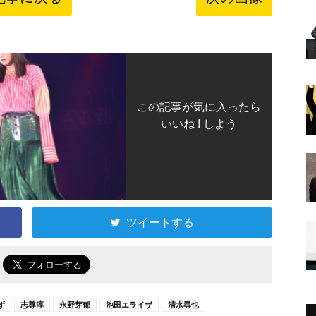
この記事が気に入ったら
いいね ! しよう
ツイートする
で
ず
志尊淳
永野芽郁
池田エライザ
清水尋也