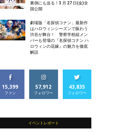
裏側にも迫る！3 月 27 日(金)全
国公開
劇場版「名探偵コナン」最新作
はハロウィンシーズンで賑わう
渋谷が舞台！ 警察学校組メン
バーも登場の『名探偵コナン ハ
ロウィンの花嫁』の魅力を徹底
解説
15,399
57,912
43,835
ファン
フォロワー
フォロワー
イベントレポート