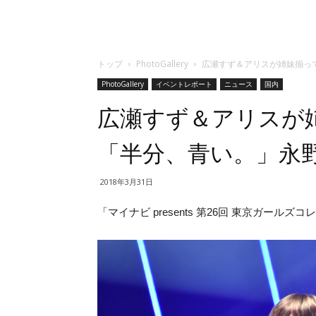
トップ
PhotoGallery
広瀬すず＆アリスが姉妹揃っ
PhotoGallery
イベントレポート
ニュース
国内
広瀬すず＆アリスが姉
「半分、青い。」永
2018年3月31日
「マイナビ presents 第26回 東京ガールズコレ