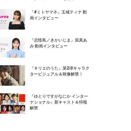
『#ミトヤマネ』玉城ティナ 動
画インタビュー
『忌怪島／きかいじま』當真あ
み 動画インタビュー
『キリエのうた』第2弾キャラク
タービジュアル＆映像解禁！
『ゆとりですがなにか インター
ナショナル』新キャスト＆特報
解禁