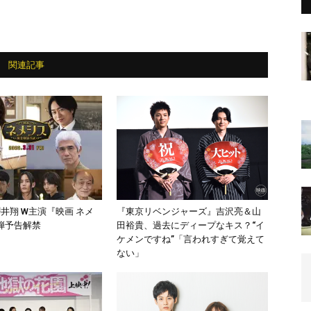
関連記事
井翔 W主演『映画 ネメ
『東京リベンジャーズ』吉沢亮＆山
弾予告解禁
田裕貴、過去にディープなキス？“イ
ケメンですね”「言われすぎて覚えて
ない」