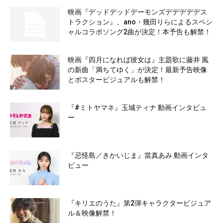
映画『デッドデッドデーモンズデデデデデス
トラクション』、ano・幾田りらによるスペシ
ャルコラボソング2曲が決定！本予告も解禁！
映画『四月になれば彼女は』主題歌に藤井 風
の新曲「満ちてゆく」が決定！最新予告映像
とポスタービジュアルも解禁！
『#ミトヤマネ』玉城ティナ 動画インタビュ
ー
『忌怪島／きかいじま』當真あみ 動画インタ
ビュー
『キリエのうた』第2弾キャラクタービジュア
ル＆映像解禁！