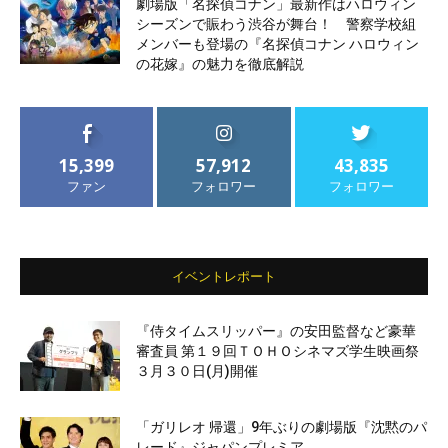
劇場版「名探偵コナン」最新作はハロウィン
シーズンで賑わう渋谷が舞台！ 警察学校組
メンバーも登場の『名探偵コナン ハロウィン
の花嫁』の魅力を徹底解説
15,399
57,912
43,835
ファン
フォロワー
フォロワー
イベントレポート
『侍タイムスリッパー』の安田監督など豪華
審査員 第１９回ＴＯＨＯシネマズ学生映画祭
３月３０日(月)開催
「ガリレオ 帰還」9年ぶりの劇場版『沈黙のパ
レード』ジャパンプレミア