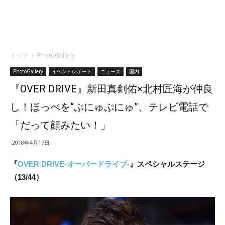
トップ
PhotoGallery
PhotoGallery
イベントレポート
ニュース
国内
『OVER DRIVE』新田真剣佑×北村匠海が仲良
し！ほっぺを“ぷにゅぷにゅ”、テレビ電話で
「だって顔みたい！」
2018年4月17日
『
OVER DRIVE-オーバードライブ-
』スペシャルステージ
（13/44）