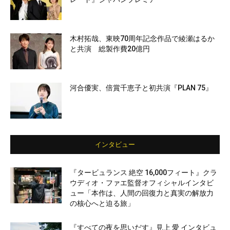
木村拓哉、東映70周年記念作品で綾瀬はるか
と共演 総製作費20億円
河合優実、倍賞千恵子と初共演『PLAN 75』
インタビュー
『タービュランス 絶空 16,000フィート』クラ
ウディオ・ファエ監督オフィシャルインタビ
ュー「本作は、人間の回復力と真実の解放力
の核心へと迫る旅」
『すべての夜を思いだす』見上 愛 インタビュ