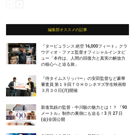
編集部オススメの記事
『タービュランス 絶空 16,000フィート』クラ
ウディオ・ファエ監督オフィシャルインタビ
ュー「本作は、人間の回復力と真実の解放力
の核心へと迫る旅」
『侍タイムスリッパー』の安田監督など豪華
審査員 第１９回ＴＯＨＯシネマズ学生映画祭
３月３０日(月)開催
新進気鋭の監督・中川駿の魅力とは！？ 『90
メートル』制作の裏側にも迫る！3 月 27 日
(金)全国公開