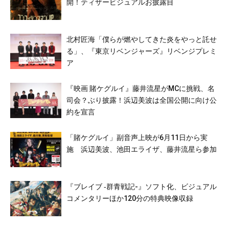
開！ティザービジュアルお披露目
北村匠海「僕らが燃やしてきた炎をやっと託せ
る」、『東京リベンジャーズ』リベンジプレミ
ア
『映画 賭ケグルイ』藤井流星がMCに挑戦、名
司会？ぶり披露！浜辺美波は全国公開に向け公
約を宣言
「賭ケグルイ」副音声上映が6月11日から実
施 浜辺美波、池田エライザ、藤井流星ら参加
『ブレイブ ‐群青戦記-』ソフト化、ビジュアル
コメンタリーほか120分の特典映像収録