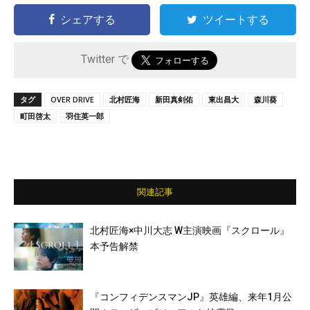
シェアする
ツイートする
Twitter で
タグ
OVER DRIVE
北村匠海
新田真剣佑
東出昌大
森川葵
町田啓太
羽住英一郎
関連記事
北村匠海×中川大志 W主演映画『スクロール』
本予告解禁
『コンフィデンスマンJP』英雄編、来年1月公