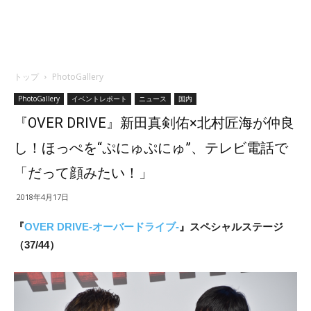
トップ
PhotoGallery
PhotoGallery
イベントレポート
ニュース
国内
『OVER DRIVE』新田真剣佑×北村匠海が仲良
し！ほっぺを“ぷにゅぷにゅ”、テレビ電話で
「だって顔みたい！」
2018年4月17日
『
OVER DRIVE-オーバードライブ-
』スペシャルステージ
（37/44）