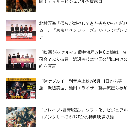
開！ティザービジュアルお披露目
北村匠海「僕らが燃やしてきた炎をやっと託せ
る」、『東京リベンジャーズ』リベンジプレミ
ア
『映画 賭ケグルイ』藤井流星がMCに挑戦、名
司会？ぶり披露！浜辺美波は全国公開に向け公
約を宣言
「賭ケグルイ」副音声上映が6月11日から実
施 浜辺美波、池田エライザ、藤井流星ら参加
『ブレイブ ‐群青戦記-』ソフト化、ビジュアル
コメンタリーほか120分の特典映像収録