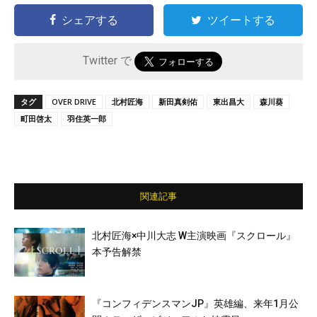
シェアする
ツイートする
Twitter で
タグ
OVER DRIVE
北村匠海
新田真剣佑
東出昌大
森川葵
町田啓太
羽住英一郎
関連記事
北村匠海×中川大志 W主演映画『スクロール』
本予告解禁
『コンフィデンスマンJP』英雄編、来年1月公