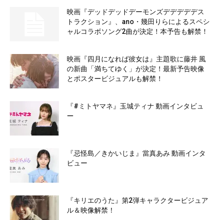
映画『デッドデッドデーモンズデデデデデス
トラクション』、ano・幾田りらによるスペシ
ャルコラボソング2曲が決定！本予告も解禁！
映画『四月になれば彼女は』主題歌に藤井 風
の新曲「満ちてゆく」が決定！最新予告映像
とポスタービジュアルも解禁！
『#ミトヤマネ』玉城ティナ 動画インタビュ
ー
『忌怪島／きかいじま』當真あみ 動画インタ
ビュー
『キリエのうた』第2弾キャラクタービジュア
ル＆映像解禁！