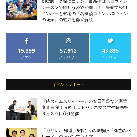
劇場版「名探偵コナン」最新作はハロウィン
シーズンで賑わう渋谷が舞台！ 警察学校組
メンバーも登場の『名探偵コナン ハロウィン
の花嫁』の魅力を徹底解説
15,399
57,912
43,835
ファン
フォロワー
フォロワー
イベントレポート
『侍タイムスリッパー』の安田監督など豪華
審査員 第１９回ＴＯＨＯシネマズ学生映画祭
３月３０日(月)開催
「ガリレオ 帰還」9年ぶりの劇場版『沈黙のパ
レード』ジャパンプレミア