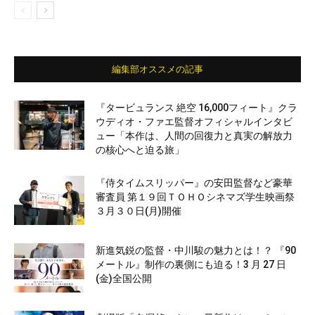
編集部オススメの記事
『タービュランス 絶空 16,000フィート』クラ
ウディオ・ファエ監督オフィシャルインタビ
ュー「本作は、人間の回復力と真実の解放力
の核心へと迫る旅」
『侍タイムスリッパー』の安田監督など豪華
審査員 第１９回ＴＯＨＯシネマズ学生映画祭
３月３０日(月)開催
新進気鋭の監督・中川駿の魅力とは！？ 『90
メートル』制作の裏側にも迫る！3 月 27 日
(金)全国公開