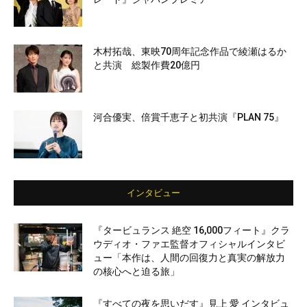
木村拓哉、東映70周年記念作品で綾瀬はるか
と共演 総製作費20億円
河合優実、倍賞千恵子と初共演『PLAN 75』
インタビュー
『タービュランス 絶空 16,000フィート』クラ
ウディオ・ファエ監督オフィシャルインタビ
ュー「本作は、人間の回復力と真実の解放力
の核心へと迫る旅」
『すべての夜を思いだす』見上 愛 インタビュ