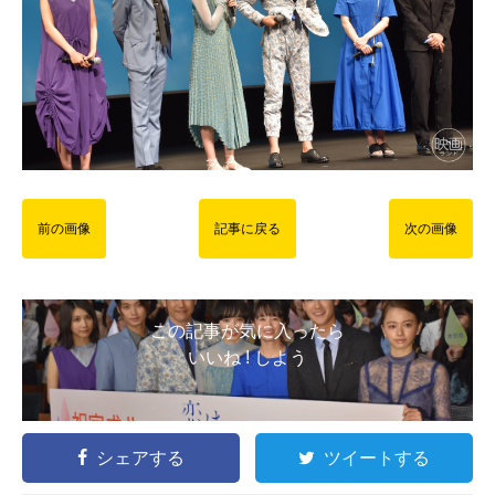
前の画像
記事に戻る
次の画像
この記事が気に入ったら
いいね ! しよう
シェアする
ツイートする