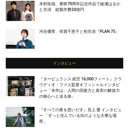
木村拓哉、東映70周年記念作品で綾瀬はるか
と共演 総製作費20億円
河合優実、倍賞千恵子と初共演『PLAN 75』
インタビュー
『タービュランス 絶空 16,000フィート』クラ
ウディオ・ファエ監督オフィシャルインタビ
ュー「本作は、人間の回復力と真実の解放力
の核心へと迫る旅」
『すべての夜を思いだす』見上 愛 インタビュ
ー 「ずっと住んでいる街のような大事な場
所」