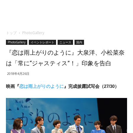
トップ
PhotoGallery
PhotoGallery
イベントレポート
ニュース
国内
『恋は雨上がりのように』大泉洋、小松菜奈
は「常に“ジャスティス”！」印象を告白
2018年4月26日
映画『
恋は雨上がりのように
』完成披露試写会（27/30）