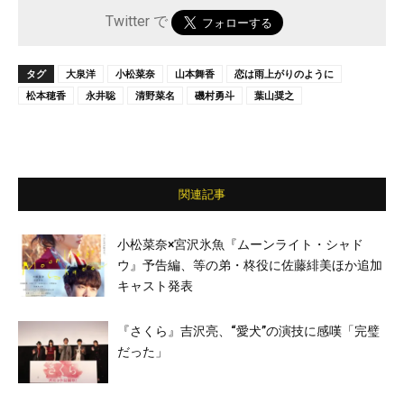
Twitter で
タグ
大泉洋
小松菜奈
山本舞香
恋は雨上がりのように
松本穂香
永井聡
清野菜名
磯村勇斗
葉山奨之
関連記事
小松菜奈×宮沢氷魚『ムーンライト・シャド
ウ』予告編、等の弟・柊役に佐藤緋美ほか追加
キャスト発表
『さくら』吉沢亮、“愛⽝”の演技に感嘆「完璧
だった」