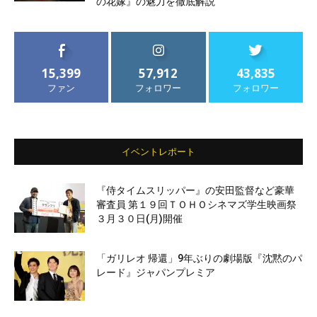
の花嫁』の魅力を徹底解説
15,399
57,912
43,835
ファン
フォロワー
フォロワー
イベントレポート
『侍タイムスリッパー』の安田監督など豪華
審査員 第１９回ＴＯＨＯシネマズ学生映画祭
３月３０日(月)開催
「ガリレオ 帰還」9年ぶりの劇場版『沈黙のパ
レード』ジャパンプレミア