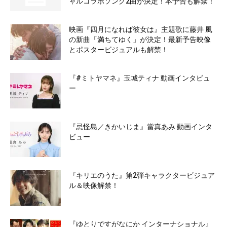
ャルコラボソング2曲が決定！本予告も解禁！
映画『四月になれば彼女は』主題歌に藤井 風
の新曲「満ちてゆく」が決定！最新予告映像
とポスタービジュアルも解禁！
『#ミトヤマネ』玉城ティナ 動画インタビュ
ー
『忌怪島／きかいじま』當真あみ 動画インタ
ビュー
『キリエのうた』第2弾キャラクタービジュア
ル＆映像解禁！
『ゆとりですがなにか インターナショナル』