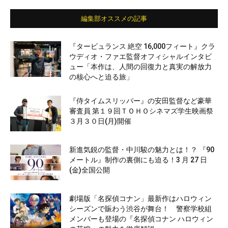
編集部オススメの記事
『タービュランス 絶空 16,000フィート』クラ
ウディオ・ファエ監督オフィシャルインタビ
ュー「本作は、人間の回復力と真実の解放力
の核心へと迫る旅」
『侍タイムスリッパー』の安田監督など豪華
審査員 第１９回ＴＯＨＯシネマズ学生映画祭
３月３０日(月)開催
新進気鋭の監督・中川駿の魅力とは！？ 『90
メートル』制作の裏側にも迫る！3 月 27 日
(金)全国公開
劇場版「名探偵コナン」最新作はハロウィン
シーズンで賑わう渋谷が舞台！ 警察学校組
メンバーも登場の『名探偵コナン ハロウィン