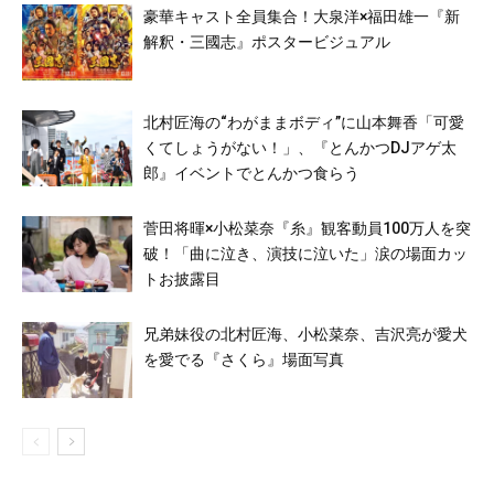
豪華キャスト全員集合！大泉洋×福田雄一『新
解釈・三國志』ポスタービジュアル
北村匠海の“わがままボディ”に山本舞香「可愛
くてしょうがない！」、『とんかつDJアゲ太
郎』イベントでとんかつ食らう
菅田将暉×小松菜奈『糸』観客動員100万人を突
破！「曲に泣き、演技に泣いた」涙の場面カッ
トお披露目
兄弟妹役の北村匠海、小松菜奈、吉沢亮が愛犬
を愛でる『さくら』場面写真