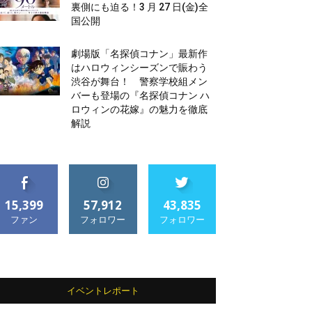
裏側にも迫る！3 月 27 日(金)全
国公開
劇場版「名探偵コナン」最新作
はハロウィンシーズンで賑わう
渋谷が舞台！ 警察学校組メン
バーも登場の『名探偵コナン ハ
ロウィンの花嫁』の魅力を徹底
解説
15,399
57,912
43,835
ファン
フォロワー
フォロワー
イベントレポート