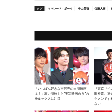
タグ
ママレード・ボーイ
中山美穂
佐藤大樹
「いちばん好きな吉沢亮の出演映画
『東京リベ
は？」高い演技力と“実写映画向き”の
田裕貴、過
神ルックスに注目
ケメンです
ない」