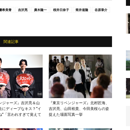
優希美青
吉沢亮
廣木隆一
桜井日奈子
筒井道隆
谷原章介
関連記事
ンジャーズ』吉沢亮＆山
『東京リベンジャーズ』北村匠海、
去にディープなキス？“イ
吉沢亮、山田裕貴、今田美桜らの姿
ね”「言われすぎて覚えて
捉えた場面写真一挙