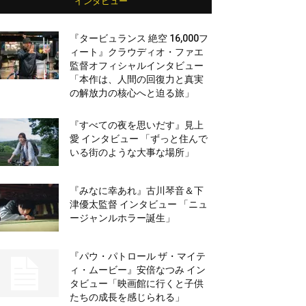
インタビュー
『タービュランス 絶空 16,000フ
ィート』クラウディオ・ファエ
監督オフィシャルインタビュー
「本作は、人間の回復力と真実
の解放力の核心へと迫る旅」
『すべての夜を思いだす』見上
愛 インタビュー 「ずっと住んで
いる街のような大事な場所」
『みなに幸あれ』古川琴音＆下
津優太監督 インタビュー 「ニュ
ージャンルホラー誕生」
『パウ・パトロール ザ・マイテ
ィ・ムービー』安倍なつみ イン
タビュー「映画館に行くと子供
たちの成長を感じられる」