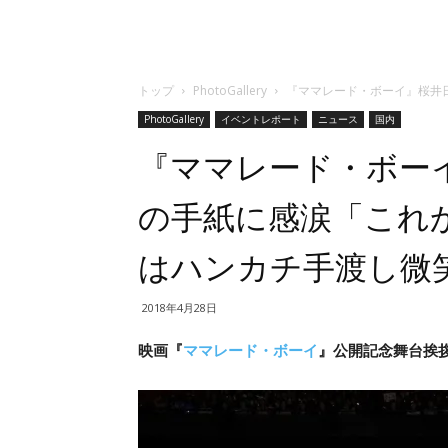
トップ
PhotoGallery
『ママレード・ボーイ』桜井
PhotoGallery
イベントレポート
ニュース
国内
『ママレード・ボー
の手紙に感涙「これ
はハンカチ手渡し微
2018年4月28日
映画『
ママレード・ボーイ
』公開記念舞台挨拶