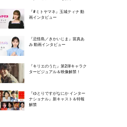
『#ミトヤマネ』玉城ティナ 動
画インタビュー
『忌怪島／きかいじま』當真あ
み 動画インタビュー
『キリエのうた』第2弾キャラク
タービジュアル＆映像解禁！
『ゆとりですがなにか インター
ナショナル』新キャスト＆特報
解禁