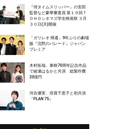
『侍タイムスリッパー』の安田
監督など豪華審査員 第１９回Ｔ
ＯＨＯシネマズ学生映画祭 ３月
３０日(月)開催
「ガリレオ 帰還」9年ぶりの劇場
版『沈黙のパレード』ジャパン
プレミア
木村拓哉、東映70周年記念作品
で綾瀬はるかと共演 総製作費
20億円
河合優実、倍賞千恵子と初共演
『PLAN 75』