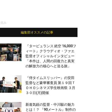
微笑み
編集部オススメの記事
『タービュランス 絶空 16,000フ
ィート』クラウディオ・ファエ
監督オフィシャルインタビュー
「本作は、人間の回復力と真実
の解放力の核心へと迫る旅」
『侍タイムスリッパー』の安田
監督など豪華審査員 第１９回Ｔ
ＯＨＯシネマズ学生映画祭 ３月
３０日(月)開催
新進気鋭の監督・中川駿の魅力
とは！？ 『90メートル』制作の