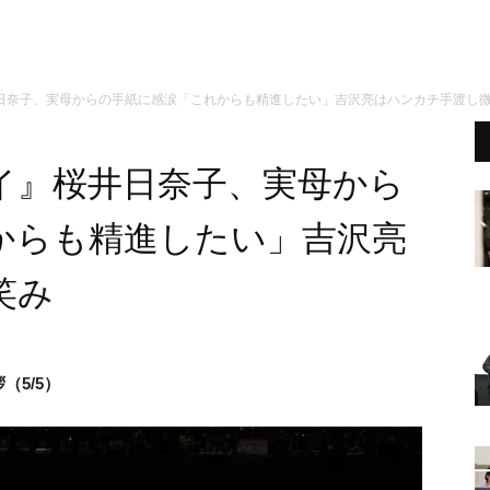
日奈子、実母からの手紙に感涙「これからも精進したい」吉沢亮はハンカチ手渡し
イ』桜井日奈子、実母から
からも精進したい」吉沢亮
笑み
（5/5）