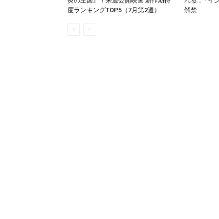
炎の王国』！来週公開映画 新作期待
れる…『イ
度ランキングTOP5（7月第2週）
解禁