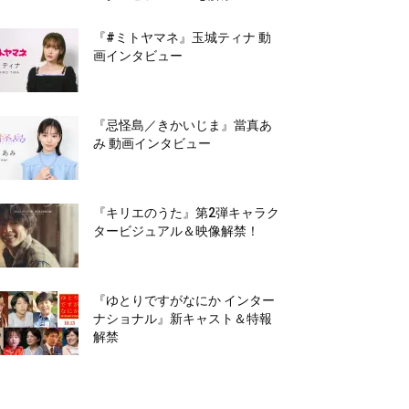
『#ミトヤマネ』玉城ティナ 動
画インタビュー
『忌怪島／きかいじま』當真あ
み 動画インタビュー
『キリエのうた』第2弾キャラク
タービジュアル＆映像解禁！
『ゆとりですがなにか インター
ナショナル』新キャスト＆特報
解禁