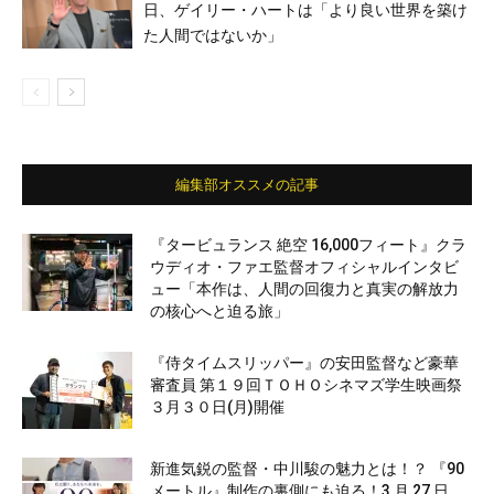
日、ゲイリー・ハートは「より良い世界を築け
た人間ではないか」
編集部オススメの記事
『タービュランス 絶空 16,000フィート』クラ
ウディオ・ファエ監督オフィシャルインタビ
ュー「本作は、人間の回復力と真実の解放力
の核心へと迫る旅」
『侍タイムスリッパー』の安田監督など豪華
審査員 第１９回ＴＯＨＯシネマズ学生映画祭
３月３０日(月)開催
新進気鋭の監督・中川駿の魅力とは！？ 『90
メートル』制作の裏側にも迫る！3 月 27 日