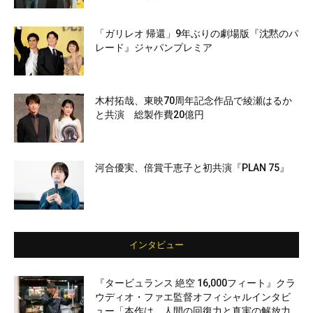
「ガリレオ 帰還」9年ぶりの劇場版『沈黙のパ
レード』ジャパンプレミア
木村拓哉、東映70周年記念作品で綾瀬はるか
と共演 総製作費20億円
河合優実、倍賞千恵子と初共演『PLAN 75』
インタビュー
『タービュランス 絶空 16,000フィート』クラ
ウディオ・ファエ監督オフィシャルインタビ
ュー「本作は、人間の回復力と真実の解放力