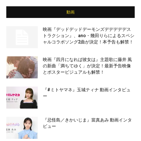
動画
映画『デッドデッドデーモンズデデデデデス
トラクション』、ano・幾田りらによるスペシ
ャルコラボソング2曲が決定！本予告も解禁！
映画『四月になれば彼女は』主題歌に藤井 風
の新曲「満ちてゆく」が決定！最新予告映像
とポスタービジュアルも解禁！
『#ミトヤマネ』玉城ティナ 動画インタビュ
ー
『忌怪島／きかいじま』當真あみ 動画インタ
ビュー