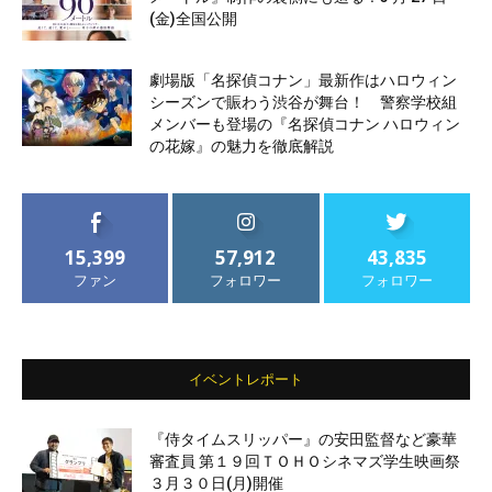
(金)全国公開
劇場版「名探偵コナン」最新作はハロウィン
シーズンで賑わう渋谷が舞台！ 警察学校組
メンバーも登場の『名探偵コナン ハロウィン
の花嫁』の魅力を徹底解説
15,399
57,912
43,835
ファン
フォロワー
フォロワー
イベントレポート
『侍タイムスリッパー』の安田監督など豪華
審査員 第１９回ＴＯＨＯシネマズ学生映画祭
３月３０日(月)開催