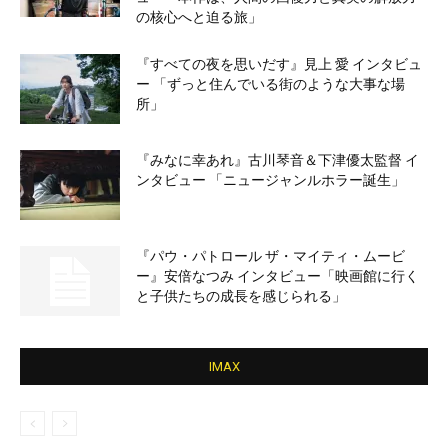
の核心へと迫る旅」
『すべての夜を思いだす』見上 愛 インタビュ
ー 「ずっと住んでいる街のような大事な場
所」
『みなに幸あれ』古川琴音＆下津優太監督 イ
ンタビュー 「ニュージャンルホラー誕生」
『パウ・パトロール ザ・マイティ・ムービ
ー』安倍なつみ インタビュー「映画館に行く
と子供たちの成長を感じられる」
IMAX