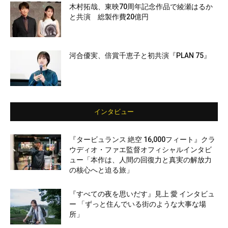
木村拓哉、東映70周年記念作品で綾瀬はるか
と共演 総製作費20億円
河合優実、倍賞千恵子と初共演『PLAN 75』
インタビュー
『タービュランス 絶空 16,000フィート』クラ
ウディオ・ファエ監督オフィシャルインタビ
ュー「本作は、人間の回復力と真実の解放力
の核心へと迫る旅」
『すべての夜を思いだす』見上 愛 インタビュ
ー 「ずっと住んでいる街のような大事な場
所」