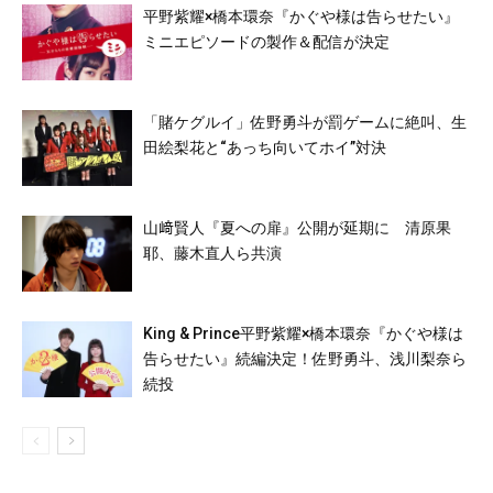
平野紫耀×橋本環奈『かぐや様は告らせたい』
ミニエピソードの製作＆配信が決定
「賭ケグルイ」佐野勇斗が罰ゲームに絶叫、生
田絵梨花と“あっち向いてホイ”対決
山﨑賢人『夏への扉』公開が延期に 清原果
耶、藤木直人ら共演
King & Prince平野紫耀×橋本環奈『かぐや様は
告らせたい』続編決定！佐野勇斗、浅川梨奈ら
続投