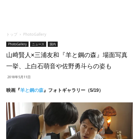
トップ
PhotoGallery
PhotoGallery
ニュース
国内
山﨑賢人×三浦友和『羊と鋼の森』場面写真
一挙、上白石萌音や佐野勇斗らの姿も
2018年5月11日
映画『
羊と鋼の森
』フォトギャラリー（5/19）