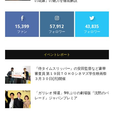
の花嫁』の魅力を徹底解説
15,399
57,912
43,835
ファン
フォロワー
フォロワー
イベントレポート
『侍タイムスリッパー』の安田監督など豪華
審査員 第１９回ＴＯＨＯシネマズ学生映画祭
３月３０日(月)開催
「ガリレオ 帰還」9年ぶりの劇場版『沈黙のパ
レード』ジャパンプレミア