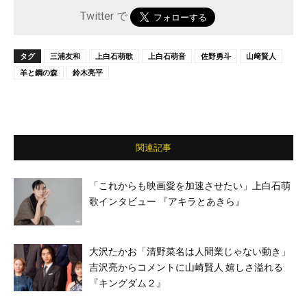
Twitter で
タグ
三浦友和
上白石萌歌
上白石萌音
佐野勇斗
山﨑賢人
羊と鋼の森
鈴木亮平
関連記事
「これからも映画愛を加速させたい」上白石萌
歌インタビュー 『アキラとあきら』
大沢たかお「清野菜名は人間業じゃない動き」
吉沢亮からコメントに山崎賢人 嬉しさ溢れる
『キングダム２』