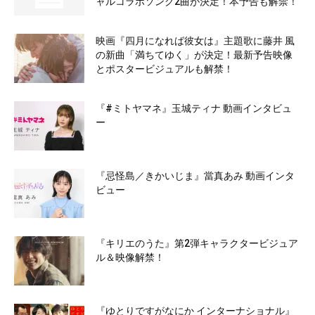
ャルコラボソング2曲が決定！本予告も解禁！
映画『四月になれば彼女は』主題歌に藤井 風
の新曲「満ちてゆく」が決定！最新予告映像
とポスタービジュアルも解禁！
『#ミトヤマネ』玉城ティナ 動画インタビュ
ー
『忌怪島／きかいじま』當真あみ 動画インタ
ビュー
『キリエのうた』第2弾キャラクタービジュア
ル＆映像解禁！
『ゆとりですがなにか インターナショナル』