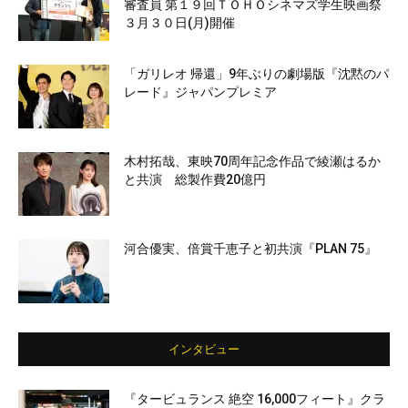
審査員 第１９回ＴＯＨＯシネマズ学生映画祭
３月３０日(月)開催
「ガリレオ 帰還」9年ぶりの劇場版『沈黙のパ
レード』ジャパンプレミア
木村拓哉、東映70周年記念作品で綾瀬はるか
と共演 総製作費20億円
河合優実、倍賞千恵子と初共演『PLAN 75』
インタビュー
『タービュランス 絶空 16,000フィート』クラ