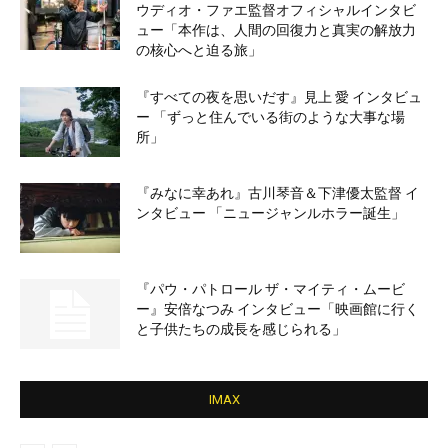
ウディオ・ファエ監督オフィシャルインタビ
ュー「本作は、人間の回復力と真実の解放力
の核心へと迫る旅」
『すべての夜を思いだす』見上 愛 インタビュ
ー 「ずっと住んでいる街のような大事な場
所」
『みなに幸あれ』古川琴音＆下津優太監督 イ
ンタビュー 「ニュージャンルホラー誕生」
『パウ・パトロール ザ・マイティ・ムービ
ー』安倍なつみ インタビュー「映画館に行く
と子供たちの成長を感じられる」
IMAX