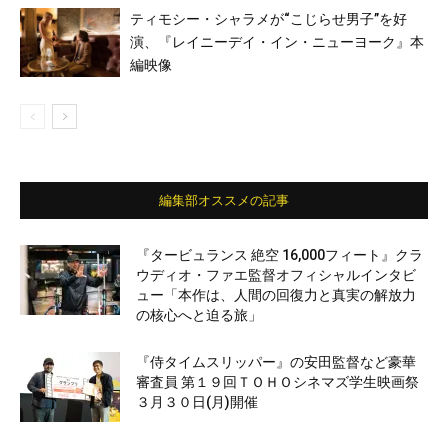
ティモシー・シャラメが“こじらせ男子”を好
演、『レイニーデイ・イン・ニューヨーク』本
編映像
編集部オススメの記事
『タービュランス 絶空 16,000フィート』クラ
ウディオ・ファエ監督オフィシャルインタビ
ュー「本作は、人間の回復力と真実の解放力
の核心へと迫る旅」
『侍タイムスリッパー』の安田監督など豪華
審査員 第１９回ＴＯＨＯシネマズ学生映画祭
３月３０日(月)開催