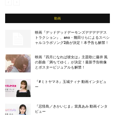
動画
映画『デッドデッドデーモンズデデデデデス
トラクション』、ano・幾田りらによるスペシ
ャルコラボソング2曲が決定！本予告も解禁！
映画『四月になれば彼女は』主題歌に藤井 風
の新曲「満ちてゆく」が決定！最新予告映像
とポスタービジュアルも解禁！
『#ミトヤマネ』玉城ティナ 動画インタビュ
ー
『忌怪島／きかいじま』當真あみ 動画インタ
ビュー