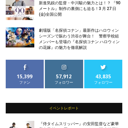
新進気鋭の監督・中川駿の魅力とは！？ 『90
メートル』制作の裏側にも迫る！3 月 27 日
(金)全国公開
劇場版「名探偵コナン」最新作はハロウィン
シーズンで賑わう渋谷が舞台！ 警察学校組
メンバーも登場の『名探偵コナン ハロウィン
の花嫁』の魅力を徹底解説
15,399
57,912
43,835
ファン
フォロワー
フォロワー
イベントレポート
『侍タイムスリッパー』の安田監督など豪華