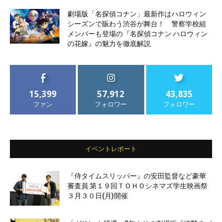
劇場版「名探偵コナン」最新作はハロウィン
シーズンで賑わう渋谷が舞台！ 警察学校組
メンバーも登場の『名探偵コナン ハロウィン
の花嫁』の魅力を徹底解説
15,399
57,912
43,835
ファン
フォロワー
フォロワー
イベントレポート
『侍タイムスリッパー』の安田監督など豪華
審査員 第１９回ＴＯＨＯシネマズ学生映画祭
３月３０日(月)開催