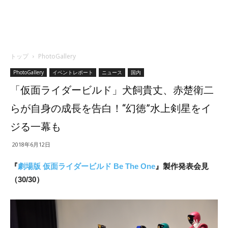
トップ
PhotoGallery
PhotoGallery
イベントレポート
ニュース
国内
「仮面ライダービルド」犬飼貴丈、赤楚衛二
らが自身の成長を告白！“幻徳”水上剣星をイ
ジる一幕も
2018年6月12日
『
劇場版 仮面ライダービルド Be The One
』製作発表会見
（30/30）