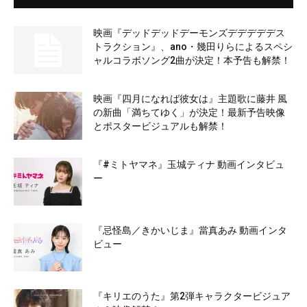
映画『デッドデッドデーモンズデデデデデス
トラクション』、ano・幾田りらによるスペシ
ャルコラボソング2曲が決定！本予告も解禁！
映画『四月になれば彼女は』主題歌に藤井 風
の新曲「満ちてゆく」が決定！最新予告映像
とポスタービジュアルも解禁！
『#ミトヤマネ』玉城ティナ 動画インタビュ
ー
『忌怪島／きかいじま』當真あみ 動画インタ
ビュー
『キリエのうた』第2弾キャラクタービジュア