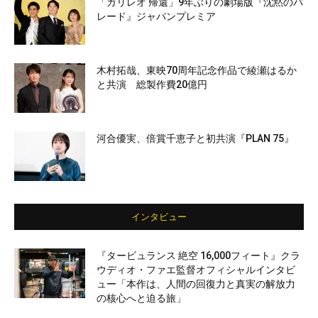
「ガリレオ 帰還」9年ぶりの劇場版『沈黙のパ
レード』ジャパンプレミア
木村拓哉、東映70周年記念作品で綾瀬はるか
と共演 総製作費20億円
河合優実、倍賞千恵子と初共演『PLAN 75』
インタビュー
『タービュランス 絶空 16,000フィート』クラ
ウディオ・ファエ監督オフィシャルインタビ
ュー「本作は、人間の回復力と真実の解放力
の核心へと迫る旅」