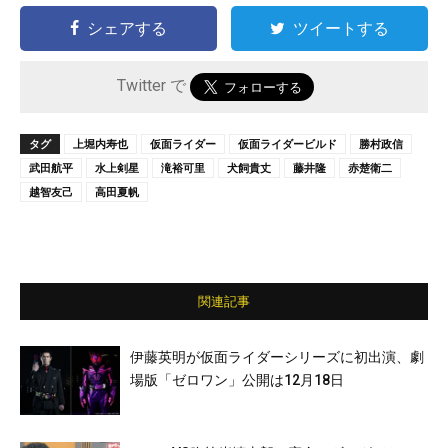
シェアする
ツイートする
Twitter で
タグ
上堀内寿也
仮面ライダー
仮面ライダービルド
勝村政信
武田航平
水上剣星
滝裕可里
犬飼貴丈
藤井隆
赤楚衛二
越智友己
高田夏帆
関連記事
伊藤英明が仮面ライダーシリーズに初出演、劇
場版「ゼロワン」公開は12月18日