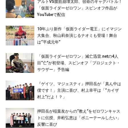
アルトVS腹筋崩壊太郎、宿命のギャグバトル！
「仮面ライダーゼロワン」スピンオフ作品が
YouTubeで配信
10年ぶり新作「仮面ライダー電王」にイマジン
大集合、秋山莉奈演じるナオミも登場！舞台
は“平成元年”
「仮面ライダーゼロワン」滅亡迅雷.netの4人
目“亡”が初登場、スピンオフ「プロジェクト・
サウザー」予告編
『ゲイツ、マジェスティ』押田岳が「真ん中は
僕です！」主演に喜び、村上幸平は「“カイザ
村上”だよ！？」
押田岳が稲葉友からの“教え”をゼロワンキャス
トに伝授、井桁弘恵は「ポニーテールしたい」
反響に喜び