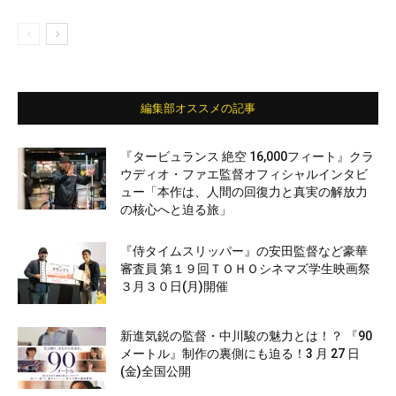
編集部オススメの記事
『タービュランス 絶空 16,000フィート』クラ
ウディオ・ファエ監督オフィシャルインタビ
ュー「本作は、人間の回復力と真実の解放力
の核心へと迫る旅」
『侍タイムスリッパー』の安田監督など豪華
審査員 第１９回ＴＯＨＯシネマズ学生映画祭
３月３０日(月)開催
新進気鋭の監督・中川駿の魅力とは！？ 『90
メートル』制作の裏側にも迫る！3 月 27 日
(金)全国公開