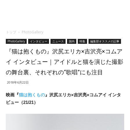
トップ
PhotoGallery
PhotoGallery
インタビュー
ニュース
国内
特集
編集部オススメの記事
『猫は抱くもの』沢尻エリカ×吉沢亮×コムア
イ インタビュー｜アイドルと猫を演じた撮影
の舞台裏、それぞれの“歌唱”にも注目
2018年6月22日
映画『
猫は抱くもの
』沢尻エリカ×吉沢亮×コムアイ インタ
ビュー（21/21）