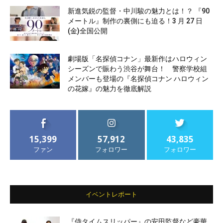
新進気鋭の監督・中川駿の魅力とは！？ 『90
メートル』制作の裏側にも迫る！3 月 27 日
(金)全国公開
劇場版「名探偵コナン」最新作はハロウィン
シーズンで賑わう渋谷が舞台！ 警察学校組
メンバーも登場の『名探偵コナン ハロウィン
の花嫁』の魅力を徹底解説
15,399
57,912
43,835
ファン
フォロワー
フォロワー
イベントレポート
『侍タイムスリッパー』の安田監督など豪華