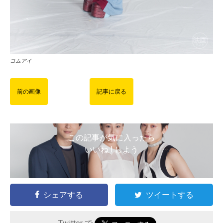
コムアイ
前の画像
記事に戻る
この記事が気に入ったら
いいね ! しよう
シェアする
ツイートする