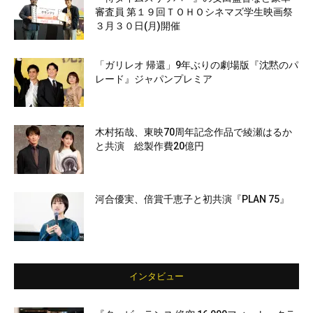
審査員 第１９回ＴＯＨＯシネマズ学生映画祭
３月３０日(月)開催
「ガリレオ 帰還」9年ぶりの劇場版『沈黙のパ
レード』ジャパンプレミア
木村拓哉、東映70周年記念作品で綾瀬はるか
と共演 総製作費20億円
河合優実、倍賞千恵子と初共演『PLAN 75』
インタビュー