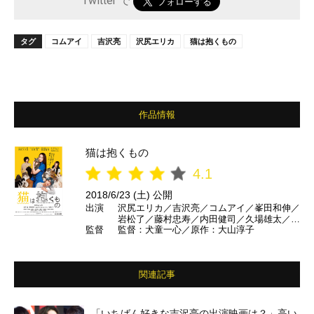
Twitter で
タグ
コムアイ
吉沢亮
沢尻エリカ
猫は抱くもの
作品情報
猫は抱くもの
4.1
2018/6/23 (土) 公開
出演
沢尻エリカ／吉沢亮／コムアイ／峯田和伸／
岩松了／藤村忠寿／内田健司／久場雄太／今
監督
監督：犬童一心／原作：大山淳子
井久美子／小林涼子／林田岬優／木下愛華／
蒔田彩珠／伊藤ゆみ／佐藤乃莉／末永百合恵
／柿澤勇人 ほか
関連記事
「いちばん好きな吉沢亮の出演映画は？」高い