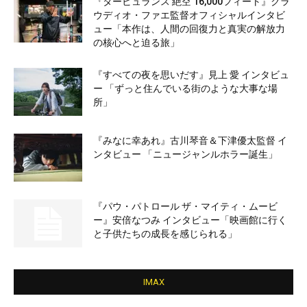
『タービュランス 絶空 16,000フィート』クラ
ウディオ・ファエ監督オフィシャルインタビ
ュー「本作は、人間の回復力と真実の解放力
の核心へと迫る旅」
『すべての夜を思いだす』見上 愛 インタビュ
ー 「ずっと住んでいる街のような大事な場
所」
『みなに幸あれ』古川琴音＆下津優太監督 イ
ンタビュー 「ニュージャンルホラー誕生」
『パウ・パトロール ザ・マイティ・ムービ
ー』安倍なつみ インタビュー「映画館に行く
と子供たちの成長を感じられる」
IMAX