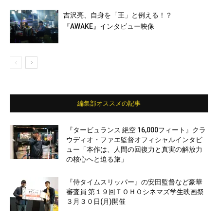
吉沢亮、自身を「王」と例える！？
『AWAKE』インタビュー映像
編集部オススメの記事
『タービュランス 絶空 16,000フィート』クラ
ウディオ・ファエ監督オフィシャルインタビ
ュー「本作は、人間の回復力と真実の解放力
の核心へと迫る旅」
『侍タイムスリッパー』の安田監督など豪華
審査員 第１９回ＴＯＨＯシネマズ学生映画祭
３月３０日(月)開催