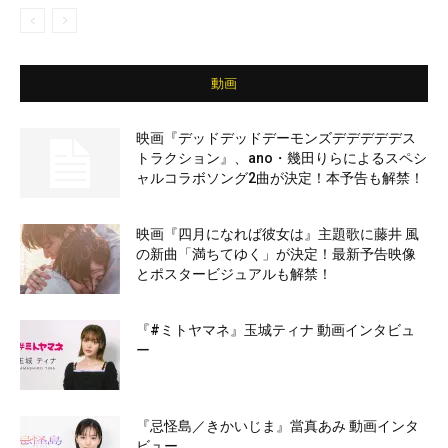
動画
映画『デッドデッドデーモンズデデデデデス
トラクション』、ano・幾田りらによるスペシ
ャルコラボソング2曲が決定！本予告も解禁！
映画『四月になれば彼女は』主題歌に藤井 風
の新曲「満ちてゆく」が決定！最新予告映像
とポスタービジュアルも解禁！
『#ミトヤマネ』玉城ティナ 動画インタビュ
ー
『忌怪島／きかいじま』當真あみ 動画インタ
ビュー