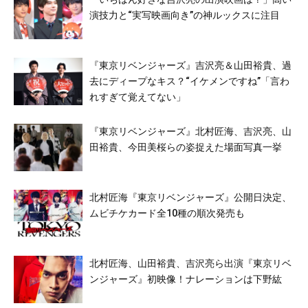
演技力と“実写映画向き”の神ルックスに注目
『東京リベンジャーズ』吉沢亮＆山田裕貴、過
去にディープなキス？“イケメンですね”「言わ
れすぎて覚えてない」
『東京リベンジャーズ』北村匠海、吉沢亮、山
田裕貴、今田美桜らの姿捉えた場面写真一挙
北村匠海『東京リベンジャーズ』公開日決定、
ムビチケカード全10種の順次発売も
北村匠海、山田裕貴、吉沢亮ら出演『東京リベ
ンジャーズ』初映像！ナレーションは下野紘