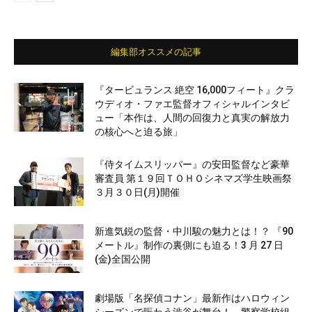
編集部オススメの記事
『タービュランス 絶空 16,000フィート』クラ
ウディオ・ファエ監督オフィシャルインタビ
ュー「本作は、人間の回復力と真実の解放力
の核心へと迫る旅」
『侍タイムスリッパー』の安田監督など豪華
審査員 第１９回ＴＯＨＯシネマズ学生映画祭
３月３０日(月)開催
新進気鋭の監督・中川駿の魅力とは！？ 『90
メートル』制作の裏側にも迫る！3 月 27 日
(金)全国公開
劇場版「名探偵コナン」最新作はハロウィン