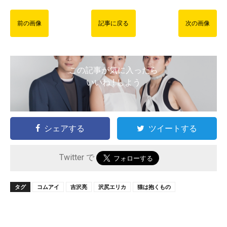
前の画像
記事に戻る
次の画像
この記事が気に入ったら
いいね ! しよう
シェアする
ツイートする
Twitter で
タグ
コムアイ
吉沢亮
沢尻エリカ
猫は抱くもの