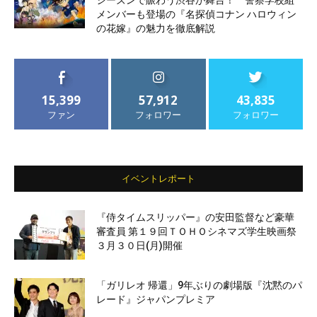
シーズンで賑わう渋谷が舞台！ 警察学校組
メンバーも登場の『名探偵コナン ハロウィン
の花嫁』の魅力を徹底解説
15,399
57,912
43,835
ファン
フォロワー
フォロワー
イベントレポート
『侍タイムスリッパー』の安田監督など豪華
審査員 第１９回ＴＯＨＯシネマズ学生映画祭
３月３０日(月)開催
「ガリレオ 帰還」9年ぶりの劇場版『沈黙のパ
レード』ジャパンプレミア