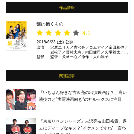
作品情報
猫は抱くもの
4.1
2018/6/23 (土) 公開
出演
沢尻エリカ／吉沢亮／コムアイ／峯田和伸／
岩松了／藤村忠寿／内田健司／久場雄太／今
監督
監督：犬童一心／原作：大山淳子
井久美子／小林涼子／林田岬優／木下愛華／
蒔田彩珠／伊藤ゆみ／佐藤乃莉／末永百合恵
／柿澤勇人 ほか
関連記事
「いちばん好きな吉沢亮の出演映画は？」高い
演技力と“実写映画向き”の神ルックスに注目
『東京リベンジャーズ』吉沢亮＆山田裕貴、過
去にディープなキス？“イケメンですね”「言わ