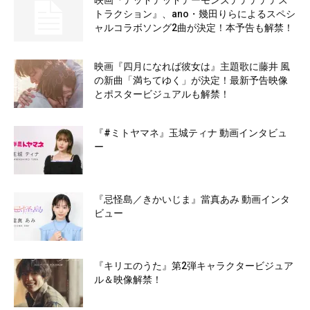
映画『デッドデッドデーモンズデデデデデス
トラクション』、ano・幾田りらによるスペシ
ャルコラボソング2曲が決定！本予告も解禁！
映画『四月になれば彼女は』主題歌に藤井 風
の新曲「満ちてゆく」が決定！最新予告映像
とポスタービジュアルも解禁！
『#ミトヤマネ』玉城ティナ 動画インタビュ
ー
『忌怪島／きかいじま』當真あみ 動画インタ
ビュー
『キリエのうた』第2弾キャラクタービジュア
ル＆映像解禁！