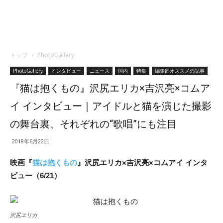
トップ
PhotoGallery
PhotoGallery
インタビュー
ニュース
国内
特集
編集部オススメの記事
『猫は抱くもの』沢尻エリカ×吉沢亮×コムア
イ インタビュー｜アイドルと猫を演じた撮影
の舞台裏、それぞれの“歌唱”にも注目
2018年6月22日
映画『
猫は抱くもの
』沢尻エリカ×吉沢亮×コムアイ インタ
ビュー（6/21）
沢尻エリカ