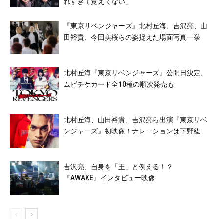
れすぎて覚えてない」
『東京リベンジャーズ』北村匠海、吉沢亮、山
田裕貴、今田美桜らの姿捉えた場面写真一挙
北村匠海『東京リベンジャーズ』公開日決定、
ムビチケカード全10種の順次発売も
北村匠海、山田裕貴、吉沢亮ら出演『東京リベ
ンジャーズ』初映像！ナレーションは下野紘
吉沢亮、自身を「王」と例える！？
『AWAKE』インタビュー映像