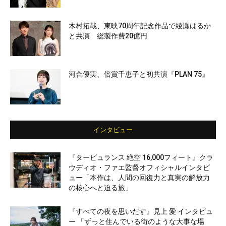
木村拓哉、東映70周年記念作品で綾瀬はるか
と共演 総製作費20億円
河合優実、倍賞千恵子と初共演『PLAN 75』
インタビュー
『タービュランス 絶空 16,000フィート』クラ
ウディオ・ファエ監督オフィシャルインタビ
ュー「本作は、人間の回復力と真実の解放力
の核心へと迫る旅」
『すべての夜を思いだす』見上 愛 インタビュ
ー 「ずっと住んでいる街のような大事な場