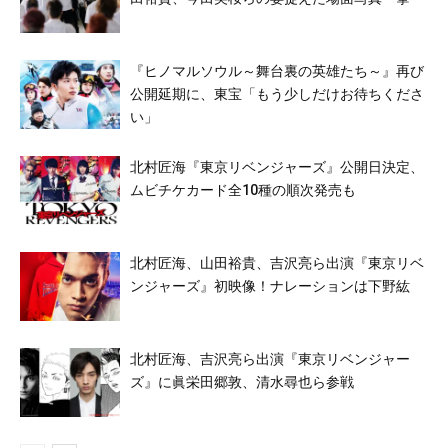
『ヒノマルソウル～舞台裏の英雄たち～』再び
公開延期に、東宝「もう少しだけお待ちくださ
い」
北村匠海『東京リベンジャーズ』公開日決定、
ムビチケカード全10種の順次発売も
北村匠海、山田裕貴、吉沢亮ら出演『東京リベ
ンジャーズ』初映像！ナレーションは下野紘
北村匠海、吉沢亮ら出演『東京リベンジャー
ズ』に眞栄田郷敦、清水尋也ら参戦