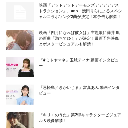
映画『デッドデッドデーモンズデデデデデス
トラクション』、ano・幾田りらによるスペシ
ャルコラボソング2曲が決定！本予告も解禁！
映画『四月になれば彼女は』主題歌に藤井 風
の新曲「満ちてゆく」が決定！最新予告映像
とポスタービジュアルも解禁！
『#ミトヤマネ』玉城ティナ 動画インタビュ
ー
『忌怪島／きかいじま』當真あみ 動画インタ
ビュー
『キリエのうた』第2弾キャラクタービジュア
ル＆映像解禁！