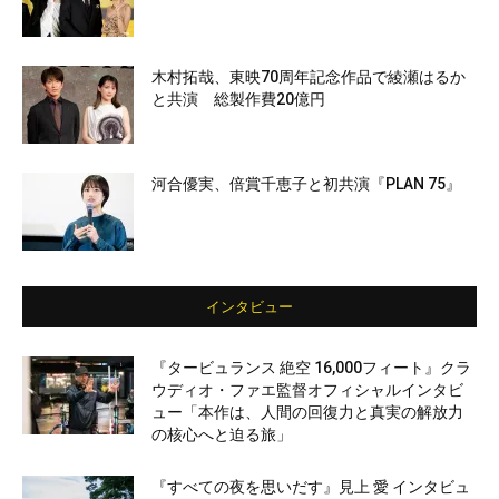
木村拓哉、東映70周年記念作品で綾瀬はるか
と共演 総製作費20億円
河合優実、倍賞千恵子と初共演『PLAN 75』
インタビュー
『タービュランス 絶空 16,000フィート』クラ
ウディオ・ファエ監督オフィシャルインタビ
ュー「本作は、人間の回復力と真実の解放力
の核心へと迫る旅」
『すべての夜を思いだす』見上 愛 インタビュ