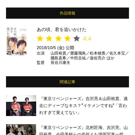
作品情報
あの頃、君を追いかけた
4.4
2018/10/5 (金) 公開
出演
山田裕貴／齋藤飛鳥／松本穂香／佐久本宝／
國島直希／中田圭祐／遊佐亮介 ほか
監督
長谷川康夫
関連記事
『東京リベンジャーズ』吉沢亮＆山田裕貴、過
去にディープなキス？“イケメンですね”「言わ
れすぎて覚えてない」
『東京リベンジャーズ』北村匠海、吉沢亮、山
田裕貴、今田美桜らの姿捉えた場面写真一挙