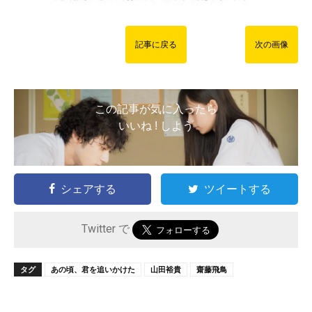
記事に戻る
次の画像
この記事が気に入ったら
いいね ! しよう
シェアする
ツイートする
Twitter で
タグ
あの頃、君を追いかけた
山田裕貴
齋藤飛鳥