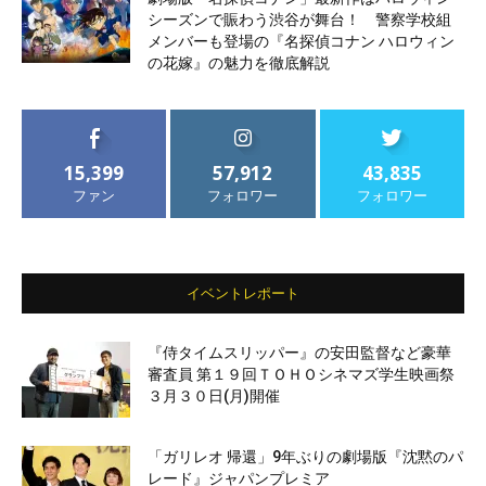
シーズンで賑わう渋谷が舞台！ 警察学校組
メンバーも登場の『名探偵コナン ハロウィン
の花嫁』の魅力を徹底解説
15,399
57,912
43,835
ファン
フォロワー
フォロワー
イベントレポート
『侍タイムスリッパー』の安田監督など豪華
審査員 第１９回ＴＯＨＯシネマズ学生映画祭
３月３０日(月)開催
「ガリレオ 帰還」9年ぶりの劇場版『沈黙のパ
レード』ジャパンプレミア