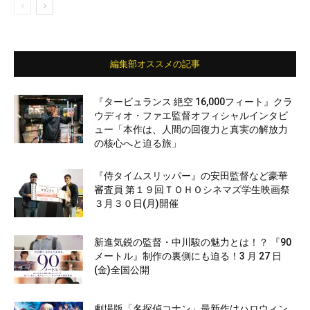
編集部オススメの記事
『タービュランス 絶空 16,000フィート』クラ
ウディオ・ファエ監督オフィシャルインタビ
ュー「本作は、人間の回復力と真実の解放力
の核心へと迫る旅」
『侍タイムスリッパー』の安田監督など豪華
審査員 第１９回ＴＯＨＯシネマズ学生映画祭
３月３０日(月)開催
新進気鋭の監督・中川駿の魅力とは！？ 『90
メートル』制作の裏側にも迫る！3 月 27 日
(金)全国公開
劇場版「名探偵コナン」最新作はハロウィン