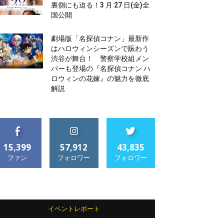
裏側にも迫る！3 月 27 日(金)全
国公開
劇場版「名探偵コナン」最新作
はハロウィンシーズンで賑わう
渋谷が舞台！ 警察学校組メン
バーも登場の『名探偵コナン ハ
ロウィンの花嫁』の魅力を徹底
解説
15,399
57,912
43,835
ファン
フォロワー
フォロワー
イベントレポート