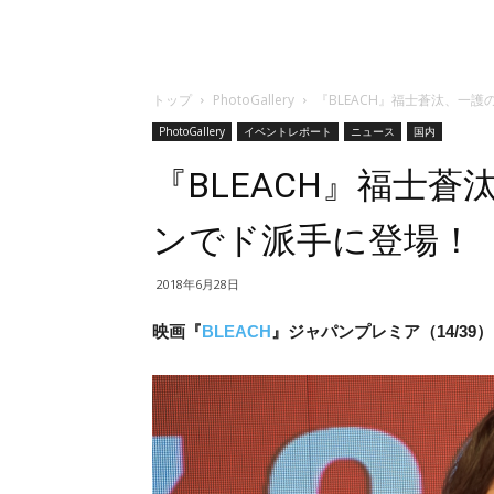
トップ
PhotoGallery
『BLEACH』福士蒼汰、一護
PhotoGallery
イベントレポート
ニュース
国内
『BLEACH』福士蒼
ンでド派手に登場！
2018年6月28日
映画『
BLEACH
』ジャパンプレミア（14/39）