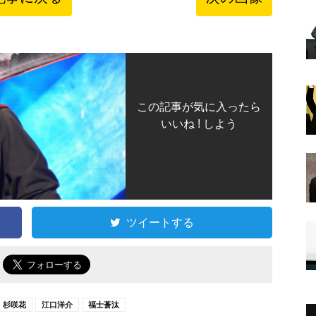
この記事が気に入ったら
いいね ! しよう
ツイートする
で
杉咲花
江口洋介
福士蒼汰