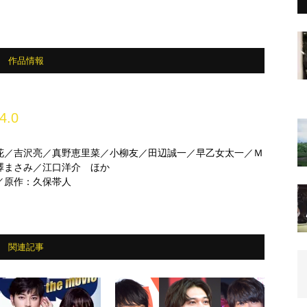
作品情報
4.0
花／吉沢亮／真野恵里菜／小柳友／田辺誠一／早乙女太一／Ｍ
澤まさみ／江口洋介 ほか
／原作：久保帯人
関連記事