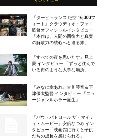
インタビュー
『タービュランス 絶空 16,000フ
ィート』クラウディオ・ファエ
監督オフィシャルインタビュー
「本作は、人間の回復力と真実
の解放力の核心へと迫る旅」
『すべての夜を思いだす』見上
愛 インタビュー 「ずっと住んで
いる街のような大事な場所」
『みなに幸あれ』古川琴音＆下
津優太監督 インタビュー 「ニュ
ージャンルホラー誕生」
『パウ・パトロール ザ・マイテ
ィ・ムービー』安倍なつみ イン
タビュー「映画館に行くと子供
たちの成長を感じられる」