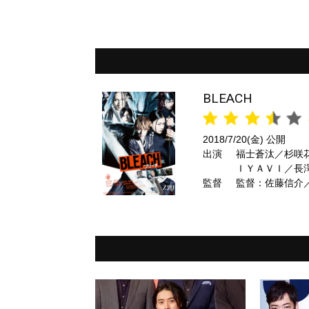
BLEACH
2018/7/20(金) 公開
出演
福士蒼汰／杉咲
ＩＹＡＶＩ／長
監督
監督：佐藤信介