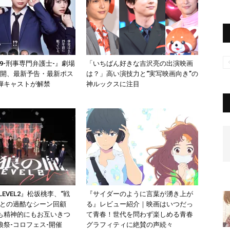
.9-刑事専門弁護士-』劇場
「いちばん好きな吉沢亮の出演映画
0公開、最新予告・最新ポス
は？」高い演技力と“実写映画向き”の
弾キャストが解禁
神ルックスに注目
LEVEL2』松坂桃李、“戦
『サイダーのように言葉が湧き上が
平との過酷なシーン回顧
る』レビュー紹介｜映画はいつだっ
も精神的にもお互いきつ
て青春！世代を問わず楽しめる青春
狼祭-コロフェス-開催
グラフィティに絶賛の声続々