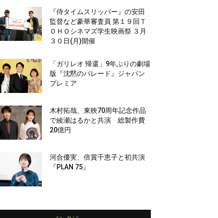
『侍タイムスリッパー』の安田
監督など豪華審査員 第１９回Ｔ
ＯＨＯシネマズ学生映画祭 ３月
３０日(月)開催
「ガリレオ 帰還」9年ぶりの劇場
版『沈黙のパレード』ジャパン
プレミア
木村拓哉、東映70周年記念作品
で綾瀬はるかと共演 総製作費
20億円
河合優実、倍賞千恵子と初共演
『PLAN 75』