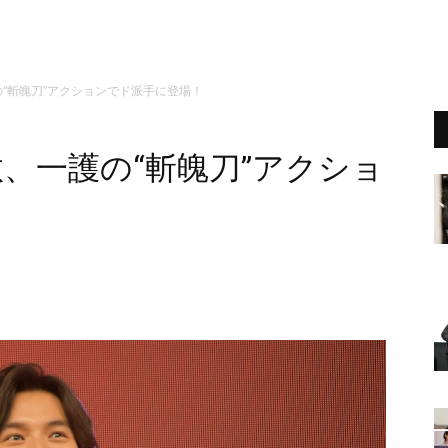
の“斬魄刀”アクションでド派手に登場！
汰、一護の“斬魄刀”アクショ