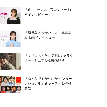
『#ミトヤマネ』玉城ティナ 動
画インタビュー
『忌怪島／きかいじま』當真あ
み 動画インタビュー
『キリエのうた』第2弾キャラク
タービジュアル＆映像解禁！
『ゆとりですがなにか インター
ナショナル』新キャスト＆特報
解禁