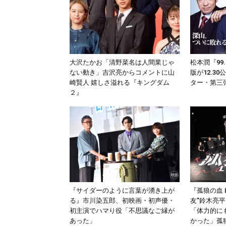
大沢たかお「清野菜名は人間業じゃ
松本潤『99
ない動き」吉沢亮からコメントに山
版が12.3
崎賢人 嬉しさ溢れる『キングダム
ター・第三
２』
『サイダーのように言葉が湧き上が
『孤狼の血 
る』市川染五郎、初映画・初声優・
友”鈴木亮
初主演でハマり役「不思議なご縁が
「体力的に
あった」
かった」孤