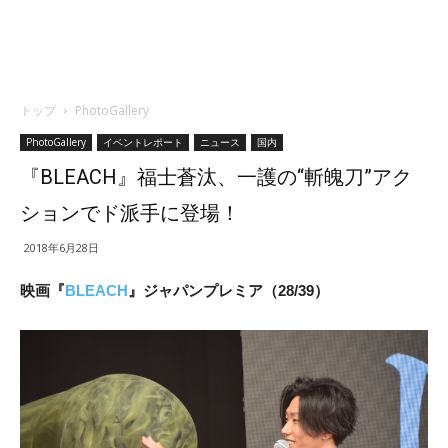
トップ
PhotoGallery
PhotoGallery
イベントレポート
ニュース
国内
『BLEACH』福士蒼汰、一護の“斬魄刀”アク
ションでド派手に登場！
2018年6月28日
映画『
BLEACH
』ジャパンプレミア（28/39）