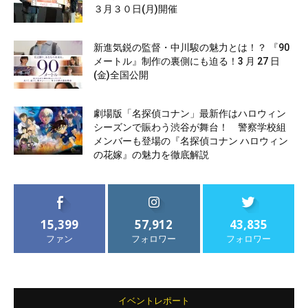
３月３０日(月)開催
新進気鋭の監督・中川駿の魅力とは！？ 『90
メートル』制作の裏側にも迫る！3 月 27 日
(金)全国公開
劇場版「名探偵コナン」最新作はハロウィン
シーズンで賑わう渋谷が舞台！ 警察学校組
メンバーも登場の『名探偵コナン ハロウィン
の花嫁』の魅力を徹底解説
15,399
57,912
43,835
ファン
フォロワー
フォロワー
イベントレポート