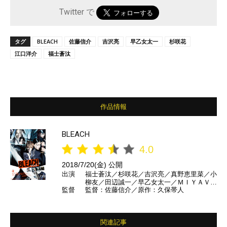
Twitter で
タグ
BLEACH
佐藤信介
吉沢亮
早乙女太一
杉咲花
江口洋介
福士蒼汰
作品情報
BLEACH
4.0
2018/7/20(金) 公開
出演
福士蒼汰／杉咲花／吉沢亮／真野恵里菜／小
柳友／田辺誠一／早乙女太一／ＭＩＹＡＶＩ
監督
監督：佐藤信介／原作：久保帯人
／長澤まさみ／江口洋介 ほか
関連記事