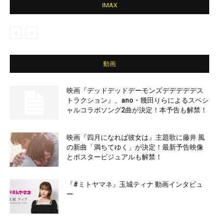
IMAX
動画
映画『デッドデッドデーモンズデデデデデス
トラクション』、ano・幾田りらによるスペシ
ャルコラボソング2曲が決定！本予告も解禁！
映画『四月になれば彼女は』主題歌に藤井 風
の新曲「満ちてゆく」が決定！最新予告映像
とポスタービジュアルも解禁！
『#ミトヤマネ』玉城ティナ 動画インタビュ
ー