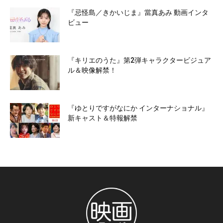
『忌怪島／きかいじま』當真あみ 動画インタ
ビュー
『キリエのうた』第2弾キャラクタービジュア
ル＆映像解禁！
『ゆとりですがなにか インターナショナル』
新キャスト＆特報解禁