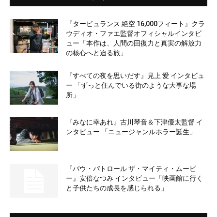
『タービュランス 絶空 16,000フィート』クラ
ウディオ・ファエ監督オフィシャルインタビ
ュー「本作は、人間の回復力と真実の解放力
の核心へと迫る旅」
『すべての夜を思いだす』見上 愛 インタビュ
ー 「ずっと住んでいる街のような大事な場
所」
『みなに幸あれ』古川琴音＆下津優太監督 イ
ンタビュー 「ニュージャンルホラー誕生」
『パウ・パトロール ザ・マイティ・ムービ
ー』安倍なつみ インタビュー「映画館に行く
と子供たちの成長を感じられる」