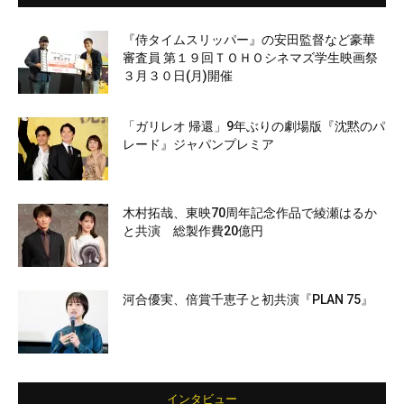
『侍タイムスリッパー』の安田監督など豪華
審査員 第１９回ＴＯＨＯシネマズ学生映画祭
３月３０日(月)開催
「ガリレオ 帰還」9年ぶりの劇場版『沈黙のパ
レード』ジャパンプレミア
木村拓哉、東映70周年記念作品で綾瀬はるか
と共演 総製作費20億円
河合優実、倍賞千恵子と初共演『PLAN 75』
インタビュー