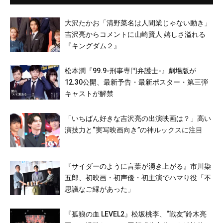
大沢たかお「清野菜名は人間業じゃない動き」
吉沢亮からコメントに山崎賢人 嬉しさ溢れる
『キングダム２』
松本潤『99.9-刑事専門弁護士-』劇場版が
12.30公開、最新予告・最新ポスター・第三弾
キャストが解禁
「いちばん好きな吉沢亮の出演映画は？」高い
演技力と“実写映画向き”の神ルックスに注目
『サイダーのように言葉が湧き上がる』市川染
五郎、初映画・初声優・初主演でハマり役「不
思議なご縁があった」
『孤狼の血 LEVEL2』松坂桃李、“戦友”鈴木亮