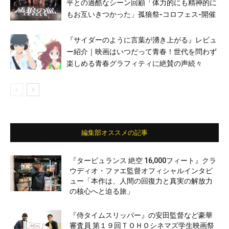
平との過酷なシーン回顧「体力的にも精神的に
もお互いきつかった」孤狼祭-コロフェス-開催
『サイダーのように言葉が湧き上がる』レビュ
ー紹介｜映画はいつだって青春！世代を問わず
楽しめる青春グラフィティに絶賛の声続々
編集部オススメの記事
『タービュランス 絶空 16,000フィート』クラ
ウディオ・ファエ監督オフィシャルインタビ
ュー「本作は、人間の回復力と真実の解放力
の核心へと迫る旅」
『侍タイムスリッパー』の安田監督など豪華
審査員 第１９回ＴＯＨＯシネマズ学生映画祭