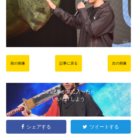
前の画像
記事に戻る
次の画像
この記事が気に入ったら
いいね ! しよう
シェアする
ツイートする