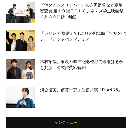
『侍タイムスリッパー』の安田監督など豪華
審査員 第１９回ＴＯＨＯシネマズ学生映画祭
３月３０日(月)開催
「ガリレオ 帰還」9年ぶりの劇場版『沈黙のパ
レード』ジャパンプレミア
木村拓哉、東映70周年記念作品で綾瀬はるか
と共演 総製作費20億円
河合優実、倍賞千恵子と初共演『PLAN 75』
インタビュー