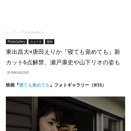
トップ
PhotoGallery
PhotoGallery
ニュース
国内
東出昌大×唐田えりか『寝ても覚めても』新
カット6点解禁、瀬戸康史や山下リオの姿も
2018年6月29日
映画『
寝ても覚めても
』フォトギャラリー（9/15）