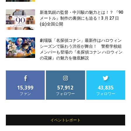
新進気鋭の監督・中川駿の魅力とは！？ 『90
メートル』制作の裏側にも迫る！3 月 27 日
(金)全国公開
劇場版「名探偵コナン」最新作はハロウィン
シーズンで賑わう渋谷が舞台！ 警察学校組
メンバーも登場の『名探偵コナン ハロウィン
の花嫁』の魅力を徹底解説
15,399
57,912
43,835
ファン
フォロワー
フォロワー
イベントレポート