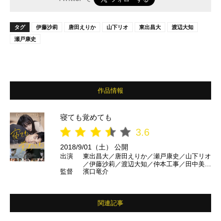
タグ
伊藤沙莉
唐田えりか
山下リオ
東出昌大
渡辺大知
瀬戸康史
作品情報
寝ても覚めても
3.6
2018/9/01（土） 公開
出演
東出昌大／唐田えりか／瀬戸康史／山下リオ
／伊藤沙莉／渡辺大知／仲本工事／田中美佐
監督
濱口竜介
子 ほか
関連記事