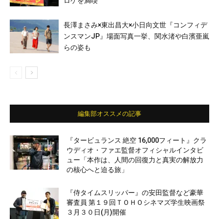
ロケを満喫
長澤まさみ×東出昌大×小日向文世『コンフィデ
ンスマンJP』場面写真一挙、関水渚や白濱亜嵐
らの姿も
編集部オススメの記事
『タービュランス 絶空 16,000フィート』クラ
ウディオ・ファエ監督オフィシャルインタビ
ュー「本作は、人間の回復力と真実の解放力
の核心へと迫る旅」
『侍タイムスリッパー』の安田監督など豪華
審査員 第１９回ＴＯＨＯシネマズ学生映画祭
３月３０日(月)開催