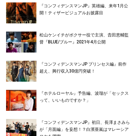
『コンフィデンスマンJP』英雄編、来年1月公
開！ティザービジュアルお披露目
松山ケンイチがボクサー役で主演、𠮷田恵輔監
督『BLUE/ブルー』2021年4月公開
『コンフィデンスマンJP プリンセス編』前作
超え、興行収入30億円突破！
『ホテルローヤル』予告編、波瑠が「セックス
って、いいものですか？」
『コンフィデンスマンJP』初日、長澤まさみら
が「月面編」を妄想！？白濱亜嵐はマレーシア