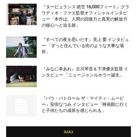
『タービュランス 絶空 16,000フィート』クラ
ウディオ・ファエ監督オフィシャルインタビ
ュー「本作は、人間の回復力と真実の解放力
の核心へと迫る旅」
『すべての夜を思いだす』見上 愛 インタビュ
ー 「ずっと住んでいる街のような大事な場
所」
『みなに幸あれ』古川琴音＆下津優太監督 イ
ンタビュー 「ニュージャンルホラー誕生」
『パウ・パトロール ザ・マイティ・ムービ
ー』安倍なつみ インタビュー「映画館に行く
と子供たちの成長を感じられる」
IMAX