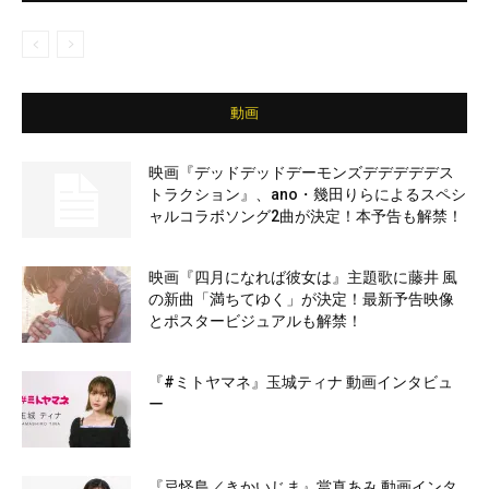
動画
映画『デッドデッドデーモンズデデデデデス
トラクション』、ano・幾田りらによるスペシ
ャルコラボソング2曲が決定！本予告も解禁！
映画『四月になれば彼女は』主題歌に藤井 風
の新曲「満ちてゆく」が決定！最新予告映像
とポスタービジュアルも解禁！
『#ミトヤマネ』玉城ティナ 動画インタビュ
ー
『忌怪島／きかいじま』當真あみ 動画インタ