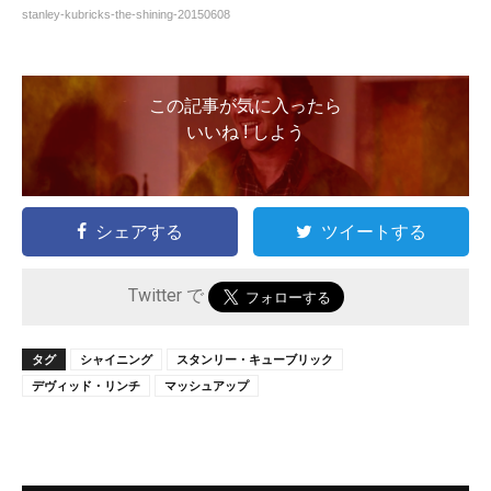
stanley-kubricks-the-shining-20150608
この記事が気に入ったら
いいね ! しよう
シェアする
ツイートする
Twitter で
タグ
シャイニング
スタンリー・キューブリック
デヴィッド・リンチ
マッシュアップ