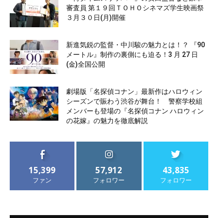
審査員 第１９回ＴＯＨＯシネマズ学生映画祭
３月３０日(月)開催
新進気鋭の監督・中川駿の魅力とは！？ 『90
メートル』制作の裏側にも迫る！3 月 27 日
(金)全国公開
劇場版「名探偵コナン」最新作はハロウィン
シーズンで賑わう渋谷が舞台！ 警察学校組
メンバーも登場の『名探偵コナン ハロウィン
の花嫁』の魅力を徹底解説
15,399
57,912
43,835
ファン
フォロワー
フォロワー