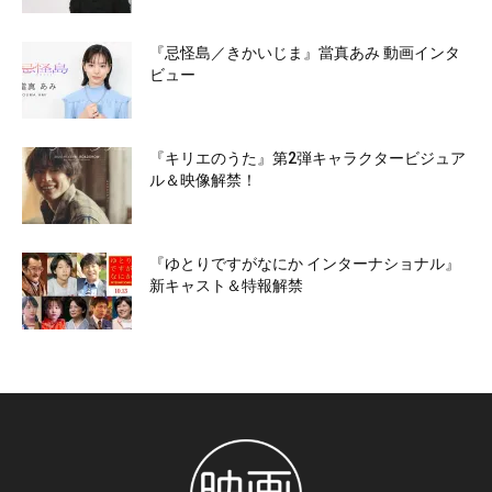
『忌怪島／きかいじま』當真あみ 動画インタ
ビュー
『キリエのうた』第2弾キャラクタービジュア
ル＆映像解禁！
『ゆとりですがなにか インターナショナル』
新キャスト＆特報解禁