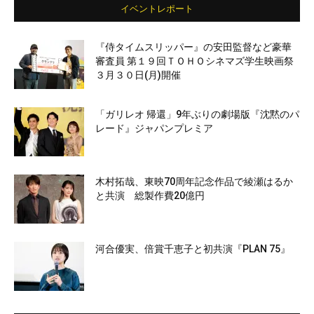
イベントレポート
『侍タイムスリッパー』の安田監督など豪華
審査員 第１９回ＴＯＨＯシネマズ学生映画祭
３月３０日(月)開催
「ガリレオ 帰還」9年ぶりの劇場版『沈黙のパ
レード』ジャパンプレミア
木村拓哉、東映70周年記念作品で綾瀬はるか
と共演 総製作費20億円
河合優実、倍賞千恵子と初共演『PLAN 75』