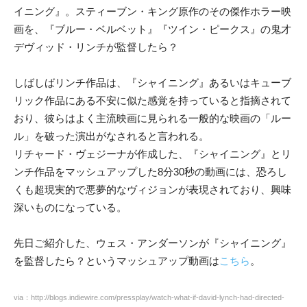
イニング』。スティーブン・キング原作のその傑作ホラー映
画を、『ブルー・ベルベット』『ツイン・ピークス』の鬼才
デヴィッド・リンチが監督したら？
しばしばリンチ作品は、『シャイニング』あるいはキューブ
リック作品にある不安に似た感覚を持っていると指摘されて
おり、彼らはよく主流映画に見られる一般的な映画の「ルー
ル」を破った演出がなされると言われる。
リチャード・ヴェジーナが作成した、『シャイニング』とリ
ンチ作品をマッシュアップした8分30秒の動画には、恐ろし
くも超現実的で悪夢的なヴィジョンが表現されており、興味
深いものになっている。
先日ご紹介した、ウェス・アンダーソンが『シャイニング』
を監督したら？というマッシュアップ動画は
こちら
。
via：http://blogs.indiewire.com/pressplay/watch-what-if-david-lynch-had-directed-