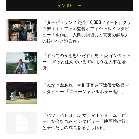
インタビュー
『タービュランス 絶空 16,000フィート』クラ
ウディオ・ファエ監督オフィシャルインタビ
ュー「本作は、人間の回復力と真実の解放力
の核心へと迫る旅」
『すべての夜を思いだす』見上 愛 インタビュ
ー 「ずっと住んでいる街のような大事な場
所」
『みなに幸あれ』古川琴音＆下津優太監督 イ
ンタビュー 「ニュージャンルホラー誕生」
『パウ・パトロール ザ・マイティ・ムービ
ー』安倍なつみ インタビュー「映画館に行く
と子供たちの成長を感じられる」