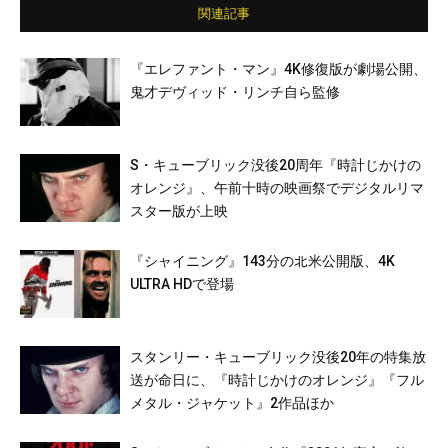
関連記事
『エレファント・マン』4K修復版が劇場公開、
鬼才デヴィッド・リンチ自ら監修
S・キューブリック没後20周年『時計じかけの
オレンジ』、午前十時の映画祭でデジタルリマ
スター版が上映
『シャイニング』143分の北米公開版、4K
ULTRA HDで登場
スタンリー・キューブリック没後20年の特集放
送が命日に、『時計じかけのオレンジ』『フル
メタル・ジャケット』2作品ほか