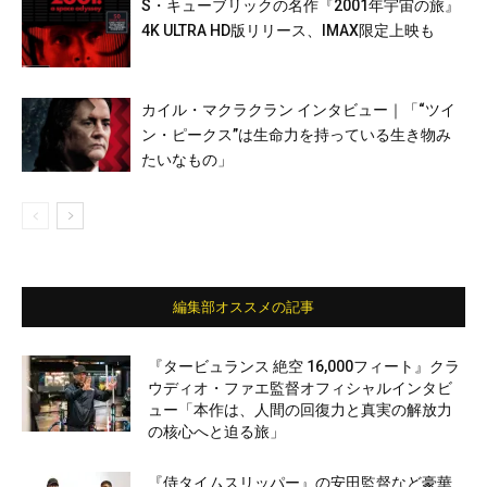
S・キューブリックの名作『2001年宇宙の旅』
4K ULTRA HD版リリース、IMAX限定上映も
カイル・マクラクラン インタビュー｜「“ツイ
ン・ピークス”は生命力を持っている生き物み
たいなもの」
編集部オススメの記事
『タービュランス 絶空 16,000フィート』クラ
ウディオ・ファエ監督オフィシャルインタビ
ュー「本作は、人間の回復力と真実の解放力
の核心へと迫る旅」
『侍タイムスリッパー』の安田監督など豪華