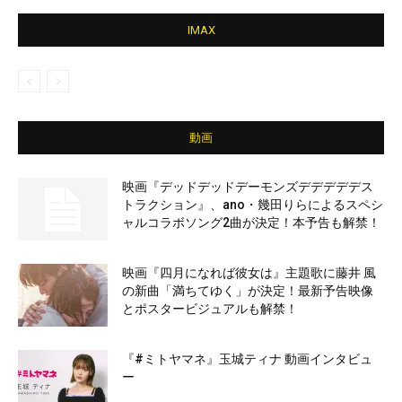
IMAX
動画
映画『デッドデッドデーモンズデデデデデス
トラクション』、ano・幾田りらによるスペシ
ャルコラボソング2曲が決定！本予告も解禁！
映画『四月になれば彼女は』主題歌に藤井 風
の新曲「満ちてゆく」が決定！最新予告映像
とポスタービジュアルも解禁！
『#ミトヤマネ』玉城ティナ 動画インタビュ
ー