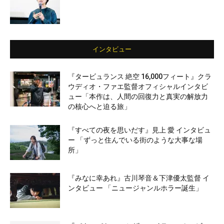
インタビュー
『タービュランス 絶空 16,000フィート』クラ
ウディオ・ファエ監督オフィシャルインタビ
ュー「本作は、人間の回復力と真実の解放力
の核心へと迫る旅」
『すべての夜を思いだす』見上 愛 インタビュ
ー 「ずっと住んでいる街のような大事な場
所」
『みなに幸あれ』古川琴音＆下津優太監督 イ
ンタビュー 「ニュージャンルホラー誕生」