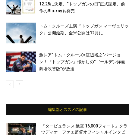
12.25に決定、“トップガンの日”正式認定、前
作のBlu-rayも発売
トム・クルーズ主演『トップガン マーヴェリッ
ク』公開延期、全米公開は12月に
激レア“トム・クルーズ=渡辺裕之”バージョ
ン！『トップガン』懐かしの“ゴールデン洋画
劇場吹替版”が放送
編集部オススメの記事
『タービュランス 絶空 16,000フィート』クラ
ウディオ・ファエ監督オフィシャルインタビ