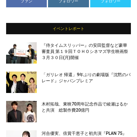
ファン
フォロワー
フォロワー
イベントレポート
『侍タイムスリッパー』の安田監督など豪華
審査員 第１９回ＴＯＨＯシネマズ学生映画祭
３月３０日(月)開催
「ガリレオ 帰還」9年ぶりの劇場版『沈黙のパ
レード』ジャパンプレミア
木村拓哉、東映70周年記念作品で綾瀬はるか
と共演 総製作費20億円
河合優実、倍賞千恵子と初共演『PLAN 75』