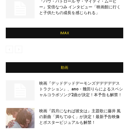
『パウ・パトロール ザ・マイティ・ムービ
ー』安倍なつみ インタビュー「映画館に行く
と子供たちの成長を感じられる」
IMAX
動画
映画『デッドデッドデーモンズデデデデデス
トラクション』、ano・幾田りらによるスペシ
ャルコラボソング2曲が決定！本予告も解禁！
映画『四月になれば彼女は』主題歌に藤井 風
の新曲「満ちてゆく」が決定！最新予告映像
とポスタービジュアルも解禁！