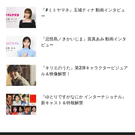
『#ミトヤマネ』玉城ティナ 動画インタビュ
ー
『忌怪島／きかいじま』當真あみ 動画インタ
ビュー
『キリエのうた』第2弾キャラクタービジュア
ル＆映像解禁！
『ゆとりですがなにか インターナショナル』
新キャスト＆特報解禁