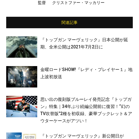
監督
クリストファー・マッカリー
レック・ボールドウィン／ミシェル・モナハ
ン／ヘンリー・カヴィル／ヴァネッサ・カー
ビー／ショーン・ハリス／アンジェラ・バセ
ット ほか （日本語吹き替え）森川智之／
関連記事
根本泰彦／手塚秀彰／甲斐田裕子／岡寛恵／
中尾隆聖／田中正彦／DAIGO／広瀬アリ
ス ほか
『トップガン マーヴェリック』日本公開が延
期、全米公開は2021年7月2日に
金曜ロードSHOW!『レディ・プレイヤー１』地
上波初放送
思い出の復刻版ブルーレイ発売記念『トップガ
ン』特集｜34年ぶり続編公開前に復習！“幻の
TV吹替版”2種を初収録、豪華ブックレット＆ア
ウターケースがアツい！
『トップガン マーヴェリック』新公開日が