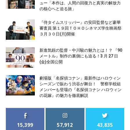
ュー「本作は、人間の回復力と真実の解放力
の核心へと迫る旅」
『侍タイムスリッパー』の安田監督など豪華
審査員 第１９回ＴＯＨＯシネマズ学生映画祭
３月３０日(月)開催
新進気鋭の監督・中川駿の魅力とは！？ 『90
メートル』制作の裏側にも迫る！3 月 27 日
(金)全国公開
劇場版「名探偵コナン」最新作はハロウィン
シーズンで賑わう渋谷が舞台！ 警察学校組
メンバーも登場の『名探偵コナン ハロウィン
の花嫁』の魅力を徹底解説
15,399
57,912
43,835