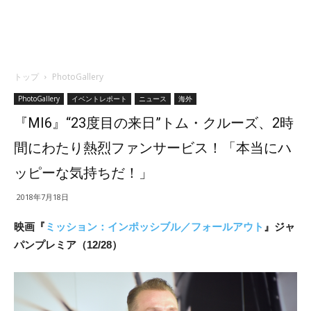
トップ
PhotoGallery
PhotoGallery
イベントレポート
ニュース
海外
『MI6』“23度目の来日”トム・クルーズ、2時
間にわたり熱烈ファンサービス！「本当にハ
ッピーな気持ちだ！」
2018年7月18日
映画『
ミッション：インポッシブル／フォールアウト
』ジャ
パンプレミア（12/28）