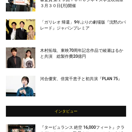
３月３０日(月)開催
「ガリレオ 帰還」9年ぶりの劇場版『沈黙のパ
レード』ジャパンプレミア
木村拓哉、東映70周年記念作品で綾瀬はるか
と共演 総製作費20億円
河合優実、倍賞千恵子と初共演『PLAN 75』
インタビュー
『タービュランス 絶空 16,000フィート』クラ