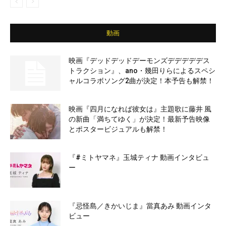
動画
映画『デッドデッドデーモンズデデデデデス
トラクション』、ano・幾田りらによるスペシ
ャルコラボソング2曲が決定！本予告も解禁！
映画『四月になれば彼女は』主題歌に藤井 風
の新曲「満ちてゆく」が決定！最新予告映像
とポスタービジュアルも解禁！
『#ミトヤマネ』玉城ティナ 動画インタビュ
ー
『忌怪島／きかいじま』當真あみ 動画インタ
ビュー