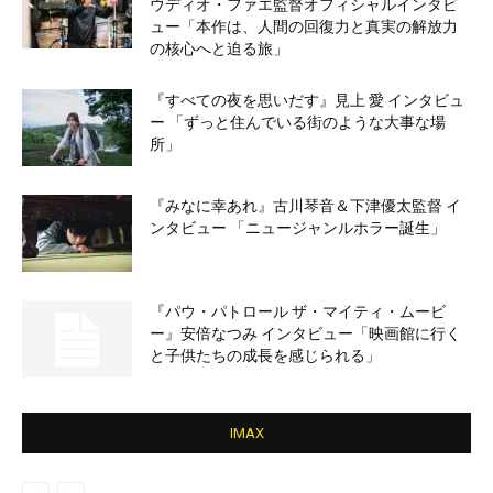
ウディオ・ファエ監督オフィシャルインタビ
ュー「本作は、人間の回復力と真実の解放力
の核心へと迫る旅」
『すべての夜を思いだす』見上 愛 インタビュ
ー 「ずっと住んでいる街のような大事な場
所」
『みなに幸あれ』古川琴音＆下津優太監督 イ
ンタビュー 「ニュージャンルホラー誕生」
『パウ・パトロール ザ・マイティ・ムービ
ー』安倍なつみ インタビュー「映画館に行く
と子供たちの成長を感じられる」
IMAX