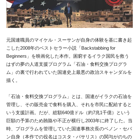
元国連職員のマイケル・スーサンが自身の体験を基に書き起
こした2008年のベストセラー小説「Backstabbing for
Beginners」を映画化した本作。困窮するイラク国民を救う
はずの夢の人道支援プログラム「石油・食料交換プログラ
ム」の裏で行われていた国連史上最悪の政治スキャンダルを
描く。
「石油・食料交換プログラム」とは、国連がイラクの石油を
管理し、その販売金で食料を購入、それを市民に配給すると
いう支援計画。だが、総額640億ドル（約7兆1千億）という
巨額の予算のため賄賂や不正が横行し2003年に終了した。当
時、プログラムを管理していた国連事務次長のベノン・セバ
ン自身（本作での役名はコスタ・パサリス）の関与がのちの