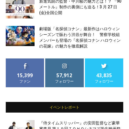
新進気鋭の監督・中川駿の魅力とは！？ 『90
メートル』制作の裏側にも迫る！3 月 27 日
(金)全国公開
劇場版「名探偵コナン」最新作はハロウィン
シーズンで賑わう渋谷が舞台！ 警察学校組
メンバーも登場の『名探偵コナン ハロウィン
の花嫁』の魅力を徹底解説
15,399
57,912
43,835
ファン
フォロワー
フォロワー
イベントレポート
『侍タイムスリッパー』の安田監督など豪華
審査員 第１９回ＴＯＨＯシネマズ学生映画祭