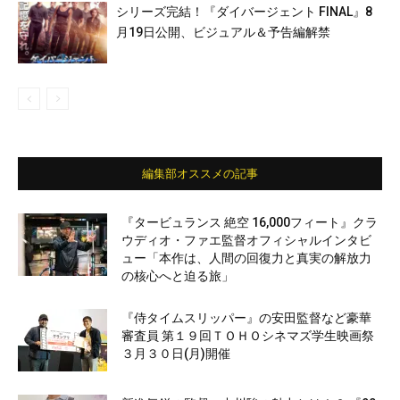
シリーズ完結！『ダイバージェント FINAL』8
月19日公開、ビジュアル＆予告編解禁
編集部オススメの記事
『タービュランス 絶空 16,000フィート』クラ
ウディオ・ファエ監督オフィシャルインタビ
ュー「本作は、人間の回復力と真実の解放力
の核心へと迫る旅」
『侍タイムスリッパー』の安田監督など豪華
審査員 第１９回ＴＯＨＯシネマズ学生映画祭
３月３０日(月)開催