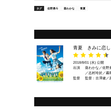
タグ
佐野勇斗
葵わかな
青夏
青夏 きみに恋し
2018/8/01 (水) 公開
出演
葵わかな／佐野
／志村玲於／霧
監督
監督：古澤健／