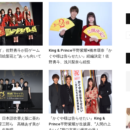
イ」佐野勇斗が罰ゲーム
King & Prince平野紫耀×橋本環奈『か
田絵梨花と“あっち向いて
ぐや様は告らせたい』続編決定！佐
野勇斗、浅川梨奈ら続投
』日本語吹替え版に葵わ
『かぐや様は告らせたい』King &
育三郎ら 高橋あず美が
Prince平野紫耀が生披露、“人間の上
」生歌唱
をいく”早口言葉に爆笑の渦！