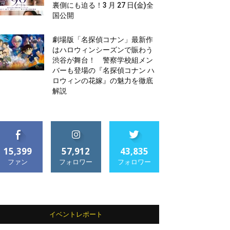
裏側にも迫る！3 月 27 日(金)全
国公開
劇場版「名探偵コナン」最新作
はハロウィンシーズンで賑わう
渋谷が舞台！ 警察学校組メン
バーも登場の『名探偵コナン ハ
ロウィンの花嫁』の魅力を徹底
解説
15,399
57,912
43,835
ファン
フォロワー
フォロワー
イベントレポート