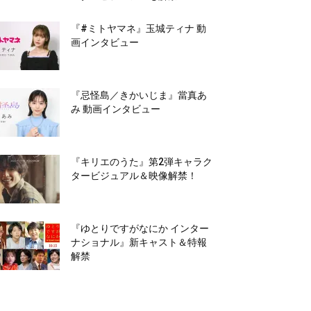
『#ミトヤマネ』玉城ティナ 動
画インタビュー
『忌怪島／きかいじま』當真あ
み 動画インタビュー
『キリエのうた』第2弾キャラク
タービジュアル＆映像解禁！
『ゆとりですがなにか インター
ナショナル』新キャスト＆特報
解禁