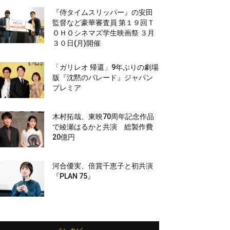
『侍タイムスリッパー』の安田
監督など豪華審査員 第１９回Ｔ
ＯＨＯシネマズ学生映画祭 ３月
３０日(月)開催
「ガリレオ 帰還」9年ぶりの劇場
版『沈黙のパレード』ジャパン
プレミア
木村拓哉、東映70周年記念作品
で綾瀬はるかと共演 総製作費
20億円
河合優実、倍賞千恵子と初共演
『PLAN 75』