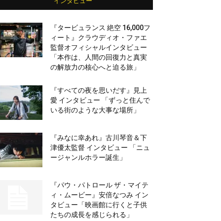
インタビュー
『タービュランス 絶空 16,000フ
ィート』クラウディオ・ファエ
監督オフィシャルインタビュー
「本作は、人間の回復力と真実
の解放力の核心へと迫る旅」
『すべての夜を思いだす』見上
愛 インタビュー 「ずっと住んで
いる街のような大事な場所」
『みなに幸あれ』古川琴音＆下
津優太監督 インタビュー 「ニュ
ージャンルホラー誕生」
『パウ・パトロール ザ・マイテ
ィ・ムービー』安倍なつみ イン
タビュー「映画館に行くと子供
たちの成長を感じられる」