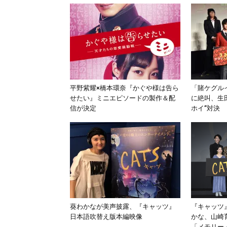
平野紫耀×橋本環奈『かぐや様は告ら
「賭ケグル
せたい』ミニエピソードの製作＆配
に絶叫、生
信が決定
ホイ”対決
葵わかなが美声披露、『キャッツ』
『キャッツ
日本語吹替え版本編映像
かな、山崎
「メモリー