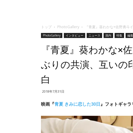
トップ
PhotoGallery
『青夏』葵わかな×佐野勇斗イ
PhotoGallery
インタビュー
ニュース
国内
特集
編
『青夏』葵わかな×佐
ぶりの共演、互いの印
白
2018年7月31日
映画『
青夏 きみに恋した30日
』フォトギャラリ