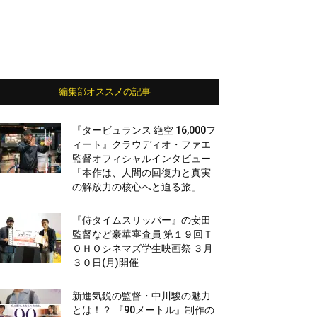
編集部オススメの記事
『タービュランス 絶空 16,000フ
ィート』クラウディオ・ファエ
監督オフィシャルインタビュー
「本作は、人間の回復力と真実
の解放力の核心へと迫る旅」
『侍タイムスリッパー』の安田
監督など豪華審査員 第１９回Ｔ
ＯＨＯシネマズ学生映画祭 ３月
３０日(月)開催
新進気鋭の監督・中川駿の魅力
とは！？ 『90メートル』制作の