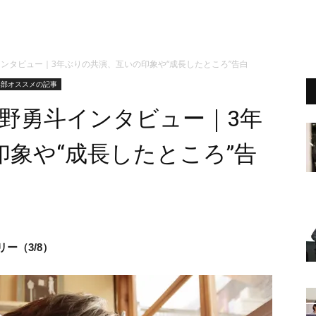
ンタビュー｜3年ぶりの共演、互いの印象や“成長したところ”告白
集部オススメの記事
野勇斗インタビュー｜3年
象や“成長したところ”告
ー（3/8）