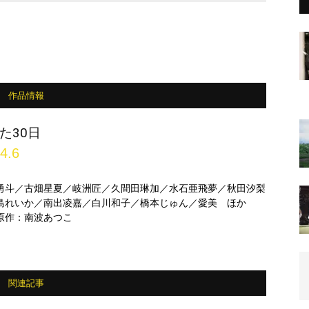
作品情報
た30日
4.6
勇斗／古畑星夏／岐洲匠／久間田琳加／水石亜飛夢／秋田汐梨
島れいか／南出凌嘉／白川和子／橋本じゅん／愛美 ほか
原作：南波あつこ
関連記事