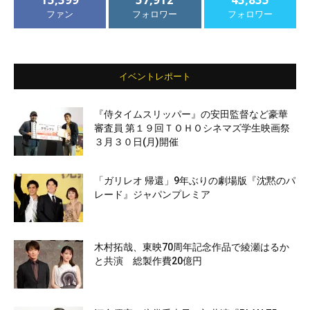
ファン
フォロワー
フォロワー
イベントレポート
『侍タイムスリッパー』の安田監督など豪華
審査員 第１９回ＴＯＨＯシネマズ学生映画祭
３月３０日(月)開催
「ガリレオ 帰還」9年ぶりの劇場版『沈黙のパ
レード』ジャパンプレミア
木村拓哉、東映70周年記念作品で綾瀬はるか
と共演 総製作費20億円