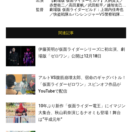
出演
【劇場版 仮面ライダービルド】犬飼貴丈／
赤楚衛二／高田夏帆／武田航平／越智友己／
監督
劇場版 仮面ライダービルド：上堀内佳寿也
小久保丈二／木山廉彬／藤井隆／松井玲奈
／快盗戦隊ルパンレンジャーVS警察戦隊パ
ほか【快盗戦隊ルパンレンジャーVS警察戦
トレンジャー en film：杉原輝昭
隊パトレンジャー en film】伊藤あさひ／結
木滉星／濱正悟／横山涼／工藤遥／奥山かず
さ ほか
関連記事
伊藤英明が仮面ライダーシリーズに初出演、劇
場版「ゼロワン」公開は12月18日
アルトVS腹筋崩壊太郎、宿命のギャグバトル！
「仮面ライダーゼロワン」スピンオフ作品が
YouTubeで配信
10年ぶり新作「仮面ライダー電王」にイマジン
大集合、秋山莉奈演じるナオミも登場！舞台
は“平成元年”