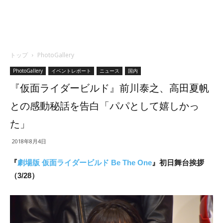
トップ
PhotoGallery
PhotoGallery
イベントレポート
ニュース
国内
『仮面ライダービルド』前川泰之、高田夏帆
との感動秘話を告白「パパとして嬉しかっ
た」
2018年8月4日
『
劇場版 仮面ライダービルド Be The One
』初日舞台挨拶
（3/28）