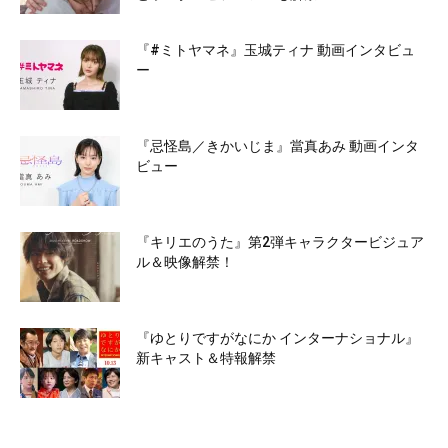
『#ミトヤマネ』玉城ティナ 動画インタビュ
ー
『忌怪島／きかいじま』當真あみ 動画インタ
ビュー
『キリエのうた』第2弾キャラクタービジュア
ル＆映像解禁！
『ゆとりですがなにか インターナショナル』
新キャスト＆特報解禁