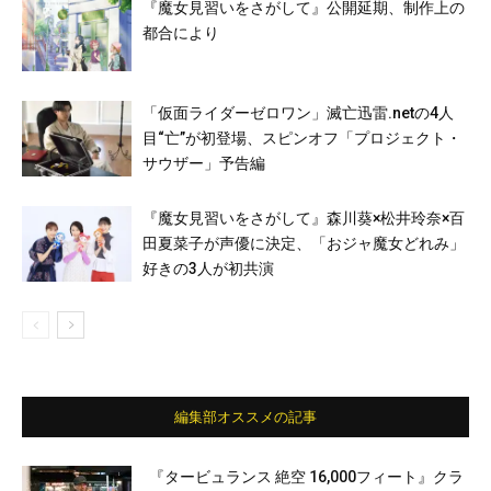
『魔女見習いをさがして』公開延期、制作上の
都合により
「仮面ライダーゼロワン」滅亡迅雷.netの4人
目“亡”が初登場、スピンオフ「プロジェクト・
サウザー」予告編
『魔女見習いをさがして』森川葵×松井玲奈×百
田夏菜子が声優に決定、「おジャ魔女どれみ」
好きの3人が初共演
編集部オススメの記事
『タービュランス 絶空 16,000フィート』クラ