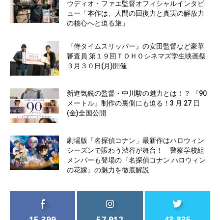
ウディオ・ファエ監督オフィシャルインタビ
ュー「本作は、人間の回復力と真実の解放力
の核心へと迫る旅」
『侍タイムスリッパー』の安田監督など豪華
審査員 第１９回ＴＯＨＯシネマズ学生映画祭
３月３０日(月)開催
新進気鋭の監督・中川駿の魅力とは！？ 『90
メートル』制作の裏側にも迫る！3 月 27 日
(金)全国公開
劇場版「名探偵コナン」最新作はハロウィン
シーズンで賑わう渋谷が舞台！ 警察学校組
メンバーも登場の『名探偵コナン ハロウィン
の花嫁』の魅力を徹底解説
15,399
57,912
43,835