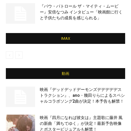
『パウ・パトロール ザ・マイティ・ムービ
ー』安倍なつみ インタビュー「映画館に行く
と子供たちの成長を感じられる」
IMAX
動画
映画『デッドデッドデーモンズデデデデデス
トラクション』、ano・幾田りらによるスペシ
ャルコラボソング2曲が決定！本予告も解禁！
映画『四月になれば彼女は』主題歌に藤井 風
の新曲「満ちてゆく」が決定！最新予告映像
とポスタービジュアルも解禁！