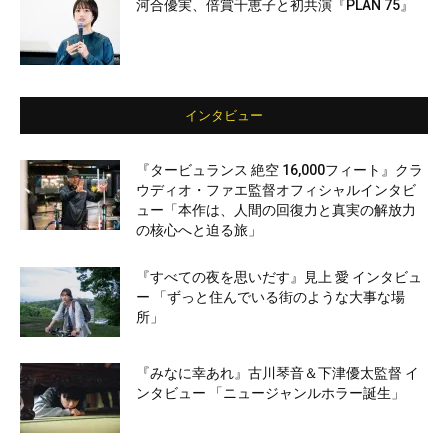
河合優実、倍賞千恵子と初共演『PLAN 75』
インタビュー
『タービュランス 絶空 16,000フィート』クラ
ウディオ・ファエ監督オフィシャルインタビ
ュー「本作は、人間の回復力と真実の解放力
の核心へと迫る旅」
『すべての夜を思いだす』見上 愛 インタビュ
ー 「ずっと住んでいる街のような大事な場
所」
『みなに幸あれ』古川琴音＆下津優太監督 イ
ンタビュー 「ニュージャンルホラー誕生」