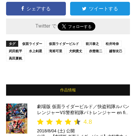
シェアする
ツイートする
Twitter で
タグ
仮面ライダー
仮面ライダービルド
前川泰之
松井玲奈
武田航平
水上剣星
滝裕可里
犬飼貴丈
赤楚衛二
越智友己
高田夏帆
作品情報
劇場版 仮面ライダービルド／快盗戦隊ルパン
レンジャーVS警察戦隊パトレンジャー en fil
m
4.8
2018/8/04 (土) 公開