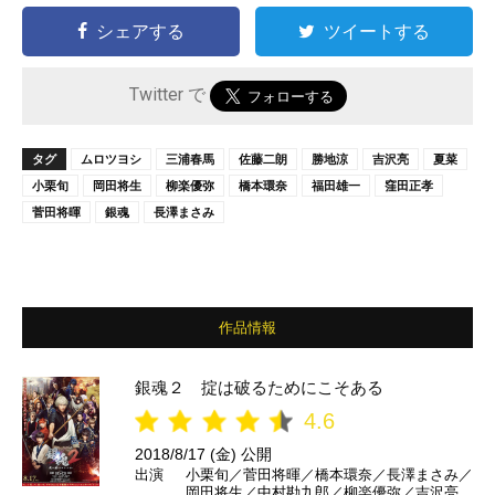
シェアする
ツイートする
Twitter で
タグ
ムロツヨシ
三浦春馬
佐藤二朗
勝地涼
吉沢亮
夏菜
小栗旬
岡田将生
柳楽優弥
橋本環奈
福田雄一
窪田正孝
菅田将暉
銀魂
長澤まさみ
作品情報
銀魂２ 掟は破るためにこそある
4.6
2018/8/17 (金) 公開
出演
小栗旬／菅田将暉／橋本環奈／長澤まさみ／
岡田将生／中村勘九郎／柳楽優弥／吉沢亮／