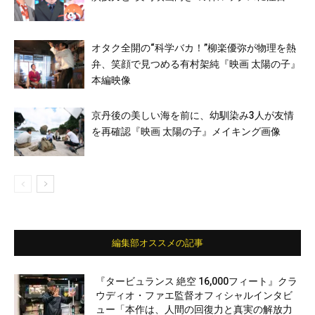
オタク全開の“科学バカ！”柳楽優弥が物理を熱
弁、笑顔で見つめる有村架純『映画 太陽の子』
本編映像
京丹後の美しい海を前に、幼馴染み3人が友情
を再確認『映画 太陽の子』メイキング画像
編集部オススメの記事
『タービュランス 絶空 16,000フィート』クラ
ウディオ・ファエ監督オフィシャルインタビ
ュー「本作は、人間の回復力と真実の解放力