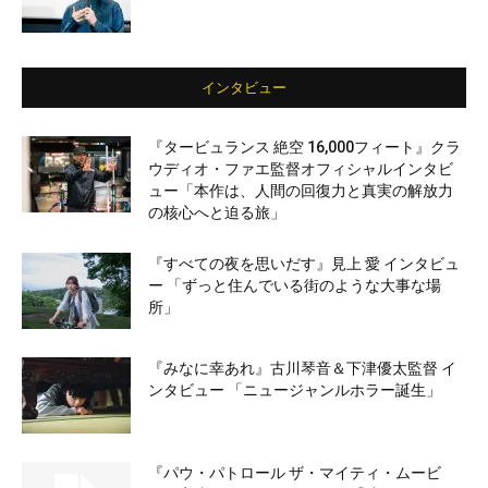
インタビュー
『タービュランス 絶空 16,000フィート』クラ
ウディオ・ファエ監督オフィシャルインタビ
ュー「本作は、人間の回復力と真実の解放力
の核心へと迫る旅」
『すべての夜を思いだす』見上 愛 インタビュ
ー 「ずっと住んでいる街のような大事な場
所」
『みなに幸あれ』古川琴音＆下津優太監督 イ
ンタビュー 「ニュージャンルホラー誕生」
『パウ・パトロール ザ・マイティ・ムービ