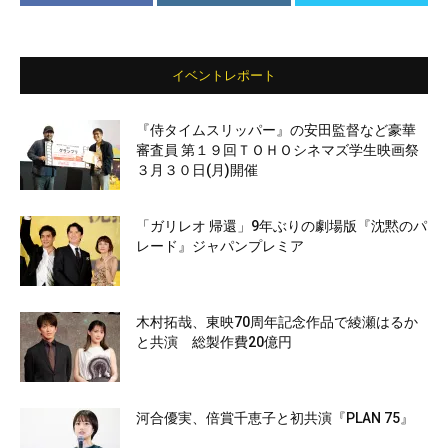
イベントレポート
『侍タイムスリッパー』の安田監督など豪華
審査員 第１９回ＴＯＨＯシネマズ学生映画祭
３月３０日(月)開催
「ガリレオ 帰還」9年ぶりの劇場版『沈黙のパ
レード』ジャパンプレミア
木村拓哉、東映70周年記念作品で綾瀬はるか
と共演 総製作費20億円
河合優実、倍賞千恵子と初共演『PLAN 75』