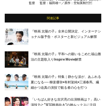
監督
監督：福田雄一／原作：空知英秋
勝地涼／夏菜／佐藤二朗／ムロツヨシ／キム
ラ緑子／堤真一／堂本剛 ほか
関連記事
『映画 太陽の子』全米公開決定、インターナシ
ョナル版予告・ポスターと新ビジュアル解禁
『映画 太陽の子』平和への願いをこめた福山雅
治の主題歌入りInspire Movie解禁
『映画 太陽の子』特集｜静かな涙が、あふれる
夏になる── 柳楽優弥×有村架純×三浦春馬、繊
細かつ迫真の演技で観る者の心を打つ
「いちばん好きな吉沢亮の出演映画は？」高い
演技力と“実写映画向き”の神ルックスに注目