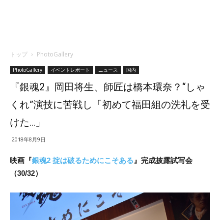
トップ
PhotoGallery
PhotoGallery
イベントレポート
ニュース
国内
『銀魂2』岡田将生、師匠は橋本環奈？“しゃ
くれ”演技に苦戦し「初めて福田組の洗礼を受
けた…」
2018年8月9日
映画『
銀魂2 掟は破るためにこそある
』完成披露試写会
（30/32）