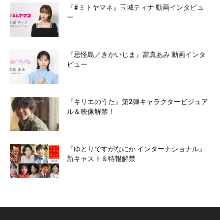
『#ミトヤマネ』玉城ティナ 動画インタビュ
ー
『忌怪島／きかいじま』當真あみ 動画インタ
ビュー
『キリエのうた』第2弾キャラクタービジュア
ル＆映像解禁！
『ゆとりですがなにか インターナショナル』
新キャスト＆特報解禁