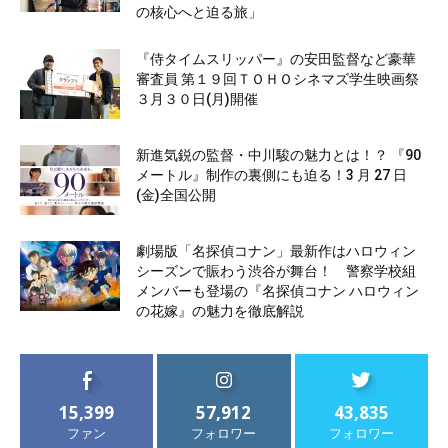
の核心へと迫る旅」
『侍タイムスリッパー』の安田監督など豪華
審査員 第１９回ＴＯＨＯシネマズ学生映画祭
３月３０日(月)開催
新進気鋭の監督・中川駿の魅力とは！？ 『90
メートル』制作の裏側にも迫る！3 月 27 日
(金)全国公開
劇場版「名探偵コナン」最新作はハロウィン
シーズンで賑わう渋谷が舞台！ 警察学校組
メンバーも登場の『名探偵コナン ハロウィン
の花嫁』の魅力を徹底解説
15,399
57,912
43,835
ファン
フォロワー
フォロワー