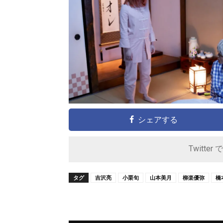
シェアする
Twitter 
タグ
吉沢亮
小栗旬
山本美月
柳楽優弥
橋