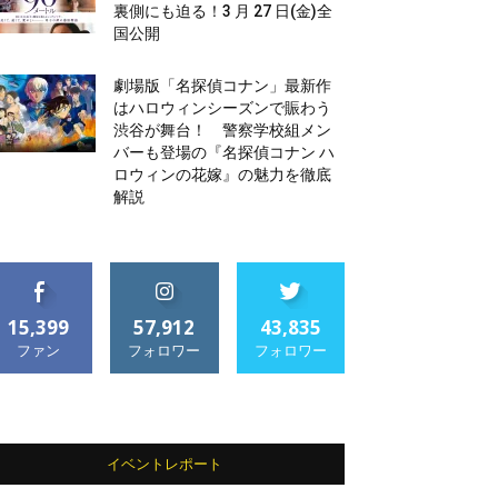
裏側にも迫る！3 月 27 日(金)全
国公開
劇場版「名探偵コナン」最新作
はハロウィンシーズンで賑わう
渋谷が舞台！ 警察学校組メン
バーも登場の『名探偵コナン ハ
ロウィンの花嫁』の魅力を徹底
解説
15,399
57,912
43,835
ファン
フォロワー
フォロワー
イベントレポート