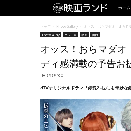
ホーム
トップ
PhotoGallery
オッス！おらマダオ！dTVド
PhotoGallery
ニュース
動画
国内
オッス！おらマダオ！
ディ感満載の予告お
2018年8月10日
dTVオリジナルドラマ「銀魂2 -世にも奇妙な銀