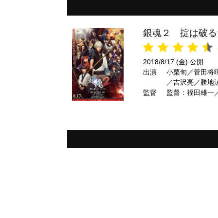
銀魂２ 掟は破る
2018/8/17 (金) 公開
出演
小栗旬／菅田将
／吉沢亮／勝地
監督
剛 ほか
監督：福田雄一