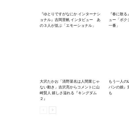
『ゆとりですがなにか インターナシ
『春に散る
ョナル』吉岡里帆 インタビュー あ
ュー「ボク
の３人が並ぶ「エモーショナル」
一番」
大沢たかお「清野菜名は人間業じゃ
もう一人の
ない動き」吉沢亮からコメントに山
パンの娘』
崎賢人 嬉しさ溢れる『キングダム
も
２』