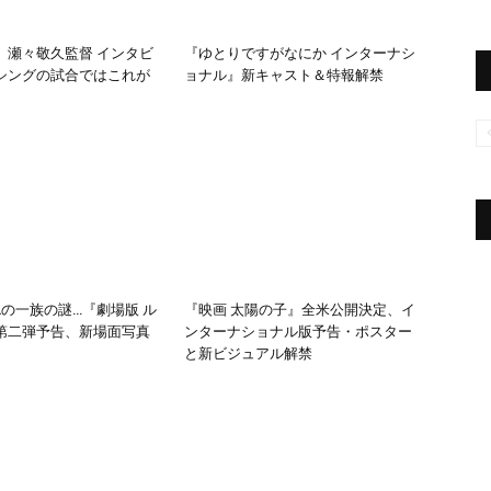
』瀬々敬久監督 インタビ
『ゆとりですがなにか インターナシ
シングの試合ではこれが
ョナル』新キャスト＆特報解禁
Lの一族の謎…『劇場版 ル
『映画 太陽の子』全米公開決定、イ
第二弾予告、新場面写真
ンターナショナル版予告・ポスター
と新ビジュアル解禁