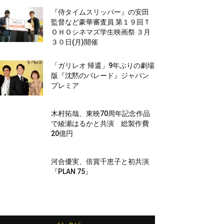
『侍タイムスリッパー』の安田
監督など豪華審査員 第１９回Ｔ
ＯＨＯシネマズ学生映画祭 ３月
３０日(月)開催
「ガリレオ 帰還」9年ぶりの劇場
版『沈黙のパレード』ジャパン
プレミア
木村拓哉、東映70周年記念作品
で綾瀬はるかと共演 総製作費
20億円
河合優実、倍賞千恵子と初共演
『PLAN 75』