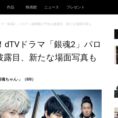
作品
映画館
ニュース
プレゼント
ラマ「銀魂2」パロディ感満載の予告お披露目、新たな場面写真も
dTVドラマ「銀魂2」パロ
披露目、新たな場面写真も
魂ちゃん-」（8/8）