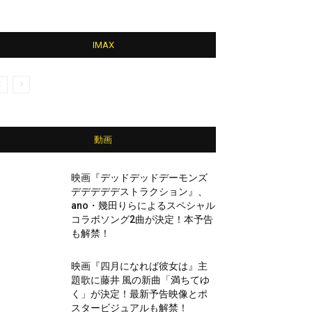
IMAX
動画
映画『デッドデッドデーモンズ
デデデデデストラクション』、
ano・幾田りらによるスペシャル
コラボソング2曲が決定！本予告
も解禁！
映画『四月になれば彼女は』主
題歌に藤井 風の新曲「満ちてゆ
く」が決定！最新予告映像とポ
スタービジュアルも解禁！