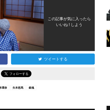
この記事が気に入ったら
いいね ! しよう
ツイートする
で
本環奈
矢本悠馬
銀魂