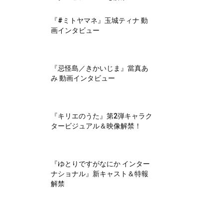
『#ミトヤマネ』玉城ティナ 動
画インタビュー
『忌怪島／きかいじま』當真あ
み 動画インタビュー
『キリエのうた』第2弾キャラク
タービジュアル＆映像解禁！
『ゆとりですがなにか インター
ナショナル』新キャスト＆特報
解禁