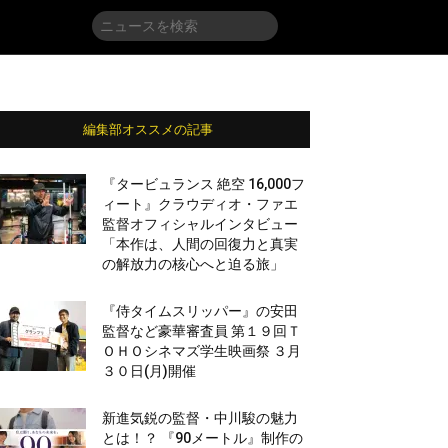
編集部オススメの記事
『タービュランス 絶空 16,000フ
ィート』クラウディオ・ファエ
監督オフィシャルインタビュー
「本作は、人間の回復力と真実
の解放力の核心へと迫る旅」
『侍タイムスリッパー』の安田
監督など豪華審査員 第１９回Ｔ
ＯＨＯシネマズ学生映画祭 ３月
３０日(月)開催
新進気鋭の監督・中川駿の魅力
とは！？ 『90メートル』制作の