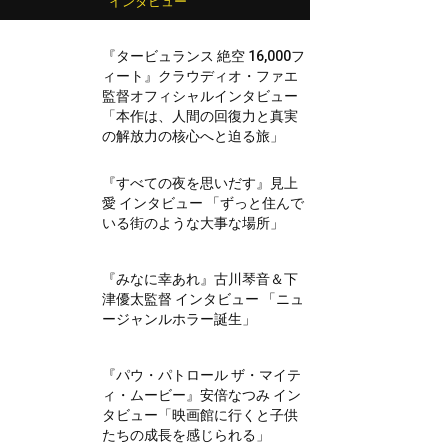
インタビュー
『タービュランス 絶空 16,000フ
ィート』クラウディオ・ファエ
監督オフィシャルインタビュー
「本作は、人間の回復力と真実
の解放力の核心へと迫る旅」
『すべての夜を思いだす』見上
愛 インタビュー 「ずっと住んで
いる街のような大事な場所」
『みなに幸あれ』古川琴音＆下
津優太監督 インタビュー 「ニュ
ージャンルホラー誕生」
『パウ・パトロール ザ・マイテ
ィ・ムービー』安倍なつみ イン
タビュー「映画館に行くと子供
たちの成長を感じられる」