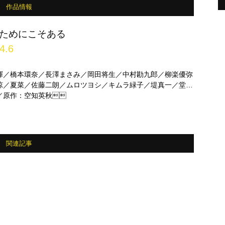
作品情報
ためにこそある
4.6
暉／橋本環奈／長澤まさみ／岡田将生／中村勘九郎／柳楽優弥
涼／夏菜／佐藤二朗／ムロツヨシ／キムラ緑子／堤真一／堂本
／原作：空知英秋
関連記事