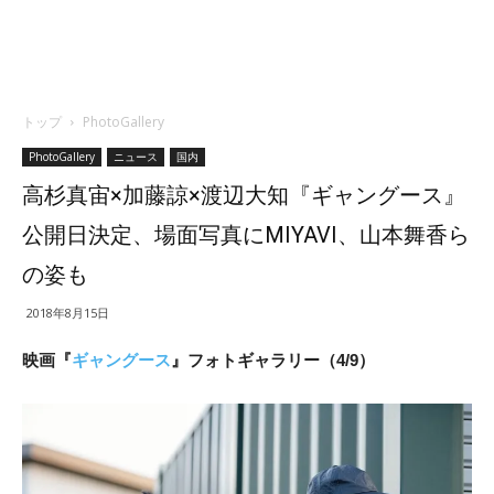
トップ
PhotoGallery
PhotoGallery
ニュース
国内
高杉真宙×加藤諒×渡辺大知『ギャングース』
公開日決定、場面写真にMIYAVI、山本舞香ら
の姿も
2018年8月15日
映画『
ギャングース
』フォトギャラリー（4/9）