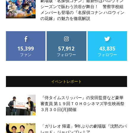
劇場版「名探偵コナン」最新作はハロウィン
シーズンで賑わう渋谷が舞台！ 警察学校組
メンバーも登場の『名探偵コナン ハロウィン
の花嫁』の魅力を徹底解説
15,399
57,912
43,835
ファン
フォロワー
フォロワー
イベントレポート
『侍タイムスリッパー』の安田監督など豪華
審査員 第１９回ＴＯＨＯシネマズ学生映画祭
３月３０日(月)開催
「ガリレオ 帰還」9年ぶりの劇場版『沈黙のパ
レード』ジャパンプレミア