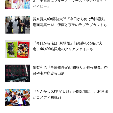
定、主題歌はブルーノ・マーズ「ラナウェイ・
ベイビー」
賀来賢人×伊藤健太郎『今日から俺は!!劇場版』
場面写真一挙、伊藤と京子のラブラブカットも
『今日から俺は!!劇場版』前売券の発売が決
定、46,490名限定のクリアファイルも
亀梨和也『事故物件 恐い間取り』特報映像、奈
緒や瀬戸康史ら出演
『とんかつDJアゲ太郎』公開延期に、北村匠海
がコメディ初挑戦