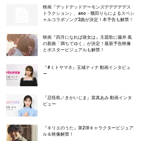
映画『デッドデッドデーモンズデデデデデス
トラクション』、ano・幾田りらによるスペシ
ャルコラボソング2曲が決定！本予告も解禁！
映画『四月になれば彼女は』主題歌に藤井 風
の新曲「満ちてゆく」が決定！最新予告映像
とポスタービジュアルも解禁！
『#ミトヤマネ』玉城ティナ 動画インタビュ
ー
『忌怪島／きかいじま』當真あみ 動画インタ
ビュー
『キリエのうた』第2弾キャラクタービジュア
ル＆映像解禁！