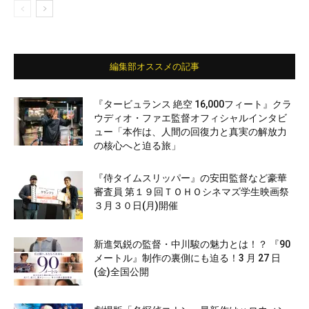
編集部オススメの記事
『タービュランス 絶空 16,000フィート』クラ
ウディオ・ファエ監督オフィシャルインタビ
ュー「本作は、人間の回復力と真実の解放力
の核心へと迫る旅」
『侍タイムスリッパー』の安田監督など豪華
審査員 第１９回ＴＯＨＯシネマズ学生映画祭
３月３０日(月)開催
新進気鋭の監督・中川駿の魅力とは！？ 『90
メートル』制作の裏側にも迫る！3 月 27 日
(金)全国公開