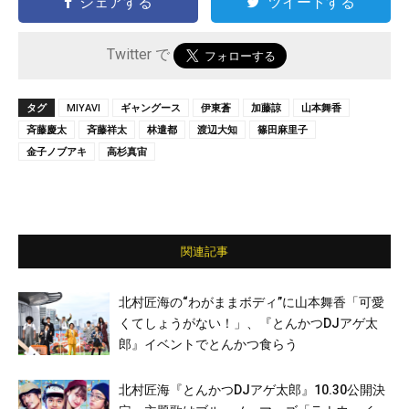
シェアする
ツイートする
Twitter で
タグ
MIYAVI
ギャングース
伊東蒼
加藤諒
山本舞香
斉藤慶太
斉藤祥太
林遣都
渡辺大知
篠田麻里子
金子ノブアキ
高杉真宙
関連記事
北村匠海の“わがままボディ”に山本舞香「可愛
くてしょうがない！」、『とんかつDJアゲ太
郎』イベントでとんかつ食らう
北村匠海『とんかつDJアゲ太郎』10.30公開決