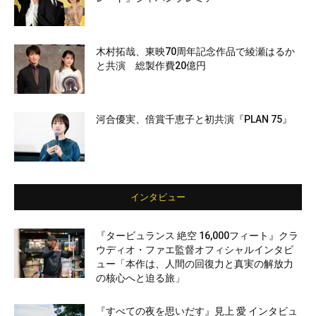
木村拓哉、東映70周年記念作品で綾瀬はるか
と共演 総製作費20億円
河合優実、倍賞千恵子と初共演『PLAN 75』
インタビュー
『タービュランス 絶空 16,000フィート』クラ
ウディオ・ファエ監督オフィシャルインタビ
ュー「本作は、人間の回復力と真実の解放力
の核心へと迫る旅」
『すべての夜を思いだす』見上 愛 インタビュ