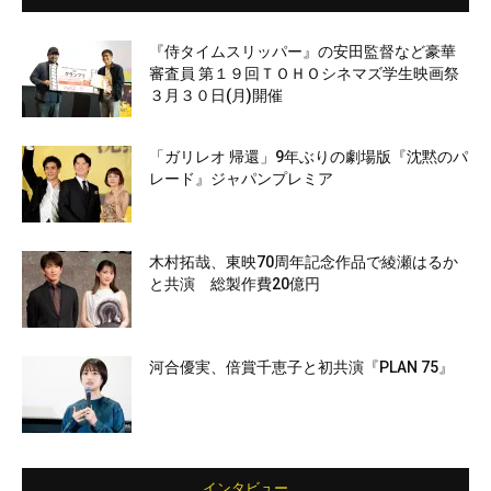
『侍タイムスリッパー』の安田監督など豪華
審査員 第１９回ＴＯＨＯシネマズ学生映画祭
３月３０日(月)開催
「ガリレオ 帰還」9年ぶりの劇場版『沈黙のパ
レード』ジャパンプレミア
木村拓哉、東映70周年記念作品で綾瀬はるか
と共演 総製作費20億円
河合優実、倍賞千恵子と初共演『PLAN 75』
インタビュー