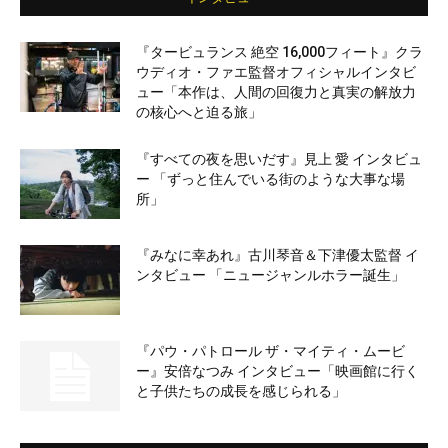
『タービュランス 絶空 16,000フィート』クラ
ウディオ・ファエ監督オフィシャルインタビ
ュー「本作は、人間の回復力と真実の解放力
の核心へと迫る旅」
『すべての夜を思いだす』見上 愛 インタビュ
ー 「ずっと住んでいる街のような大事な場
所」
『みなに幸あれ』古川琴音＆下津優太監督 イ
ンタビュー 「ニュージャンルホラー誕生」
『パウ・パトロール ザ・マイティ・ムービ
ー』安倍なつみ インタビュー「映画館に行く
と子供たちの成長を感じられる」