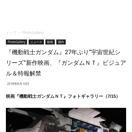
トップ
PhotoGallery
PhotoGallery
ニュース
動画
国内
『機動戦士ガンダム』27年ぶり“宇宙世紀シ
リーズ”新作映画、『ガンダムＮＴ』ビジュア
ル＆特報解禁
2018年8月16日
映画『機動戦士ガンダムＮＴ』フォトギャラリー（7/15）