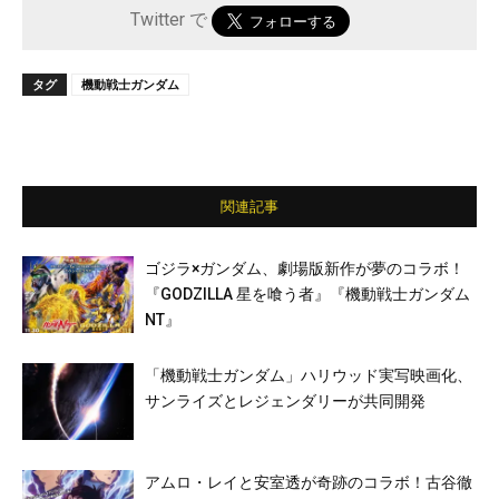
Twitter で
タグ
機動戦士ガンダム
関連記事
ゴジラ×ガンダム、劇場版新作が夢のコラボ！
『GODZILLA 星を喰う者』『機動戦士ガンダム
NT』
「機動戦士ガンダム」ハリウッド実写映画化、
サンライズとレジェンダリーが共同開発
アムロ・レイと安室透が奇跡のコラボ！古谷徹