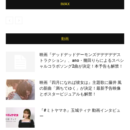
IMAX
動画
映画『デッドデッドデーモンズデデデデデス
トラクション』、ano・幾田りらによるスペシ
ャルコラボソング2曲が決定！本予告も解禁！
映画『四月になれば彼女は』主題歌に藤井 風
の新曲「満ちてゆく」が決定！最新予告映像
とポスタービジュアルも解禁！
『#ミトヤマネ』玉城ティナ 動画インタビュ
ー