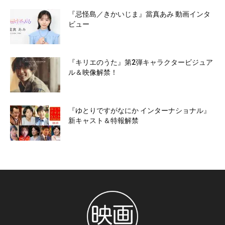
『忌怪島／きかいじま』當真あみ 動画インタ
ビュー
『キリエのうた』第2弾キャラクタービジュア
ル＆映像解禁！
『ゆとりですがなにか インターナショナル』
新キャスト＆特報解禁