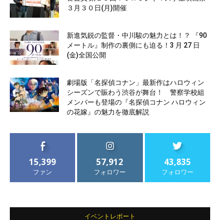
３月３０日(月)開催
新進気鋭の監督・中川駿の魅力とは！？ 『90
メートル』制作の裏側にも迫る！3 月 27 日
(金)全国公開
劇場版「名探偵コナン」最新作はハロウィン
シーズンで賑わう渋谷が舞台！ 警察学校組
メンバーも登場の『名探偵コナン ハロウィン
の花嫁』の魅力を徹底解説
15,399
57,912
43,835
ファン
フォロワー
フォロワー
イベントレポート