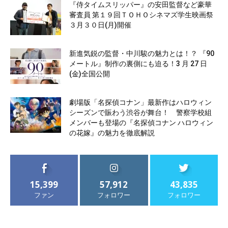
『侍タイムスリッパー』の安田監督など豪華
審査員 第１９回ＴＯＨＯシネマズ学生映画祭
３月３０日(月)開催
新進気鋭の監督・中川駿の魅力とは！？ 『90
メートル』制作の裏側にも迫る！3 月 27 日
(金)全国公開
劇場版「名探偵コナン」最新作はハロウィン
シーズンで賑わう渋谷が舞台！ 警察学校組
メンバーも登場の『名探偵コナン ハロウィン
の花嫁』の魅力を徹底解説
15,399
57,912
43,835
ファン
フォロワー
フォロワー