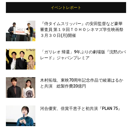
イベントレポート
『侍タイムスリッパー』の安田監督など豪華
審査員 第１９回ＴＯＨＯシネマズ学生映画祭
３月３０日(月)開催
「ガリレオ 帰還」9年ぶりの劇場版『沈黙のパ
レード』ジャパンプレミア
木村拓哉、東映70周年記念作品で綾瀬はるか
と共演 総製作費20億円
河合優実、倍賞千恵子と初共演『PLAN 75』