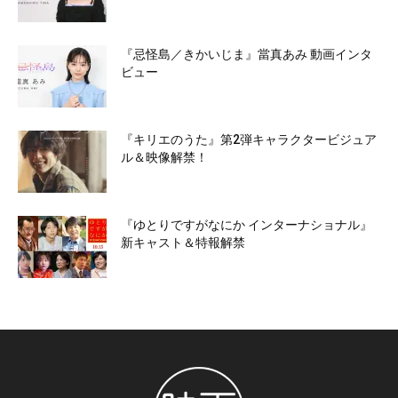
『忌怪島／きかいじま』當真あみ 動画インタ
ビュー
『キリエのうた』第2弾キャラクタービジュア
ル＆映像解禁！
『ゆとりですがなにか インターナショナル』
新キャスト＆特報解禁