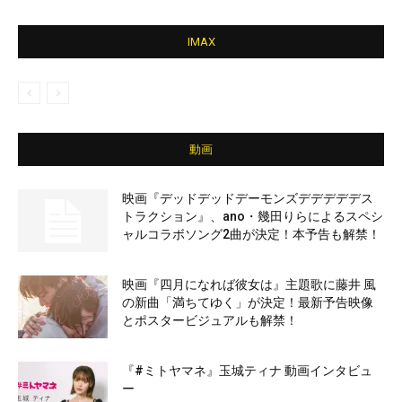
IMAX
動画
映画『デッドデッドデーモンズデデデデデス
トラクション』、ano・幾田りらによるスペシ
ャルコラボソング2曲が決定！本予告も解禁！
映画『四月になれば彼女は』主題歌に藤井 風
の新曲「満ちてゆく」が決定！最新予告映像
とポスタービジュアルも解禁！
『#ミトヤマネ』玉城ティナ 動画インタビュ
ー