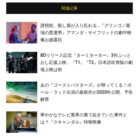
関連記事
誘拐犯、殺し屋が入り乱れる…『グリンゴ／最
強の悪運男』アマンダ・サイフリッドの劇中映
像お披露目
BDリリース記念『ターミネーター』3作ぶっと
おし応援上映、『T1』『T2』日本語吹替版の劇
場上映は初
あの『ゴーストバスターズ』が帰ってくる！ポ
ール・ラッド出演の最新作が2020年公開、予告
解禁
華やかなテレビ業界の裏で起きていた事件と
は？『スキャンダル』特報映像