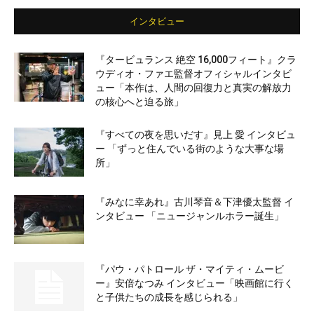
インタビュー
『タービュランス 絶空 16,000フィート』クラ
ウディオ・ファエ監督オフィシャルインタビ
ュー「本作は、人間の回復力と真実の解放力
の核心へと迫る旅」
『すべての夜を思いだす』見上 愛 インタビュ
ー 「ずっと住んでいる街のような大事な場
所」
『みなに幸あれ』古川琴音＆下津優太監督 イ
ンタビュー 「ニュージャンルホラー誕生」
『パウ・パトロール ザ・マイティ・ムービ
ー』安倍なつみ インタビュー「映画館に行く
と子供たちの成長を感じられる」