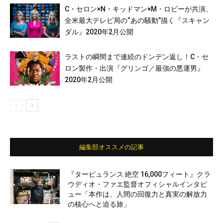
C・セロン×N・キッドマン×M・ロビーが共演、
全米最大テレビ局の“あの騒動”描く『スキャン
ダル』2020年2月公開
ラストの瞬間まで連続のドンデン返し！C・セ
ロン製作・出演『グリンゴ／最強の悪運男』
2020年2月公開
編集部オススメの記事
『タービュランス 絶空 16,000フィート』クラ
ウディオ・ファエ監督オフィシャルインタビ
ュー「本作は、人間の回復力と真実の解放力
の核心へと迫る旅」