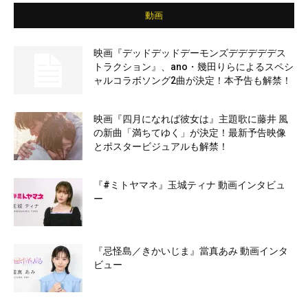
動画
映画『デッドデッドデーモンズデデデデデス
トラクション』、ano・幾田りらによるスペシ
ャルコラボソング2曲が決定！本予告も解禁！
映画『四月になれば彼女は』主題歌に藤井 風
の新曲「満ちてゆく」が決定！最新予告映像
とポスタービジュアルも解禁！
『#ミトヤマネ』玉城ティナ 動画インタビュ
ー
『忌怪島／きかいじま』當真あみ 動画インタ
ビュー