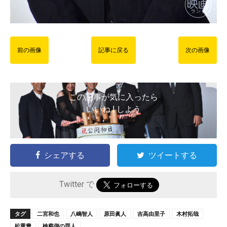
前の画像
記事に戻る
次の画像
この記事が気に入ったら
いいね ! しよう
シェアする
ツイートする
Twitter で
タグ
二宮和也
八嶋智人
原田眞人
吉高由里子
木村拓哉
松重豊
検察側の罪人