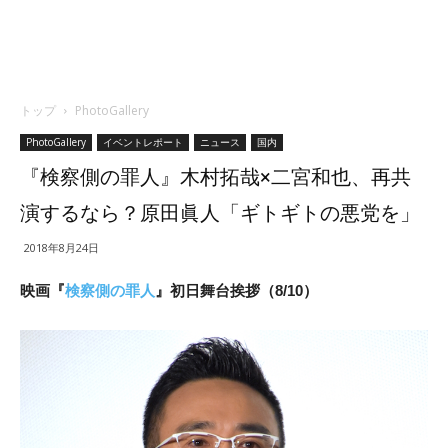
トップ
PhotoGallery
PhotoGallery
イベントレポート
ニュース
国内
『検察側の罪人』木村拓哉×二宮和也、再共
演するなら？原田眞人「ギトギトの悪党を」
2018年8月24日
映画『
検察側の罪人
』初日舞台挨拶（8/10）