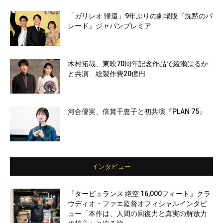
「ガリレオ 帰還」9年ぶりの劇場版『沈黙のパ
レード』ジャパンプレミア
木村拓哉、東映70周年記念作品で綾瀬はるか
と共演 総製作費20億円
河合優実、倍賞千恵子と初共演『PLAN 75』
インタビュー
『タービュランス 絶空 16,000フィート』クラ
ウディオ・ファエ監督オフィシャルインタビ
ュー「本作は、人間の回復力と真実の解放力