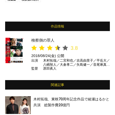
作品情報
検察側の罪人
3.8
2018/08/24(金) 公開
出演
木村拓哉／二宮和也／吉高由里子／平岳大／
八嶋智人／大倉孝二／矢島健一／音尾琢真／
監督
原田眞人
キムラ緑子／芦名星／山崎紘菜／松重豊／山
﨑努 ほか
関連記事
木村拓哉、東映70周年記念作品で綾瀬はるかと
共演 総製作費20億円