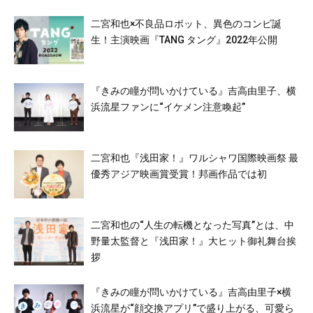
二宮和也×不良品ロボット、異色のコンビ誕
生！主演映画『TANG タング』2022年公開
『きみの瞳が問いかけている』吉高由里子、横
浜流星ファンに“イケメン注意喚起”
二宮和也『浅田家！』ワルシャワ国際映画祭 最
優秀アジア映画賞受賞！邦画作品では初
二宮和也の“人生の転機となった写真”とは、中
野量太監督と『浅田家！』大ヒット御礼舞台挨
拶
『きみの瞳が問いかけている』吉高由里子×横
浜流星が“顔交換アプリ”で盛り上がる、可愛ら