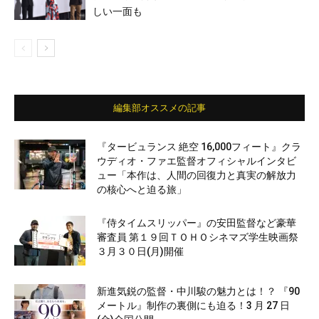
しい一面も
編集部オススメの記事
『タービュランス 絶空 16,000フィート』クラ
ウディオ・ファエ監督オフィシャルインタビ
ュー「本作は、人間の回復力と真実の解放力
の核心へと迫る旅」
『侍タイムスリッパー』の安田監督など豪華
審査員 第１９回ＴＯＨＯシネマズ学生映画祭
３月３０日(月)開催
新進気鋭の監督・中川駿の魅力とは！？ 『90
メートル』制作の裏側にも迫る！3 月 27 日