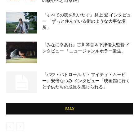
の核心へと迫る旅」
『すべての夜を思いだす』見上 愛 インタビュ
ー 「ずっと住んでいる街のような大事な場
所」
『みなに幸あれ』古川琴音＆下津優太監督 イ
ンタビュー 「ニュージャンルホラー誕生」
『パウ・パトロール ザ・マイティ・ムービ
ー』安倍なつみ インタビュー「映画館に行く
と子供たちの成長を感じられる」
IMAX