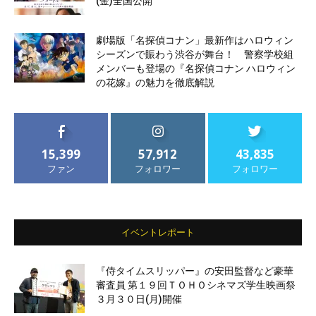
(金)全国公開
劇場版「名探偵コナン」最新作はハロウィン
シーズンで賑わう渋谷が舞台！ 警察学校組
メンバーも登場の『名探偵コナン ハロウィン
の花嫁』の魅力を徹底解説
15,399
57,912
43,835
ファン
フォロワー
フォロワー
イベントレポート
『侍タイムスリッパー』の安田監督など豪華
審査員 第１９回ＴＯＨＯシネマズ学生映画祭
３月３０日(月)開催