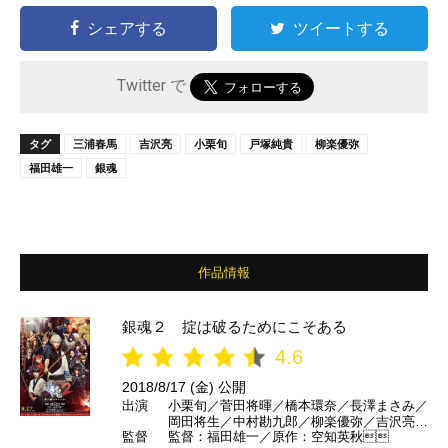
シェアする
ツイートする
Twitter で
タグ
三浦春馬
吉沢亮
小栗旬
戸塚純貴
柳楽優弥
福田雄一
銀魂
作品情報
銀魂２ 掟は破るためにこそある
4.6
2018/8/17 (金) 公開
出演
小栗旬／菅田将暉／橋本環奈／長澤まさみ／
岡田将生／中村勘九郎／柳楽優弥／吉沢亮／
監督
監督：福田雄一／原作：空知英秋
勝地涼／夏菜／佐藤二朗／ムロツヨシ／キム