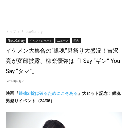
トップ
PhotoGallery
PhotoGallery
イベントレポート
ニュース
国内
イケメン大集合の“銀魂”男祭り大盛況！吉沢
亮が変顔披露、柳楽優弥は「I Say “ギン” You
Say “タマ”」
2018年9月7日
映画『
銀魂2 掟は破るためにこそある
』大ヒット記念！
銀魂
男祭りイベント（24/36）