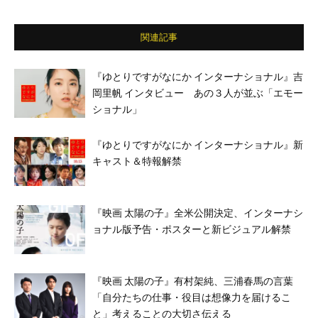
ラ緑子／堤真一／堂本剛 ほか
関連記事
『ゆとりですがなにか インターナショナル』吉
岡里帆 インタビュー あの３人が並ぶ「エモー
ショナル」
『ゆとりですがなにか インターナショナル』新
キャスト＆特報解禁
『映画 太陽の子』全米公開決定、インターナシ
ョナル版予告・ポスターと新ビジュアル解禁
『映画 太陽の子』有村架純、三浦春馬の言葉
「自分たちの仕事・役目は想像力を届けるこ
と」考えることの大切さ伝える