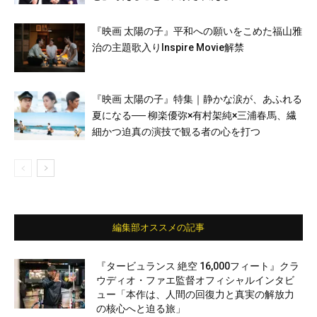
『映画 太陽の子』平和への願いをこめた福山雅
治の主題歌入りInspire Movie解禁
『映画 太陽の子』特集｜静かな涙が、あふれる
夏になる── 柳楽優弥×有村架純×三浦春馬、繊
細かつ迫真の演技で観る者の心を打つ
編集部オススメの記事
『タービュランス 絶空 16,000フィート』クラ
ウディオ・ファエ監督オフィシャルインタビ
ュー「本作は、人間の回復力と真実の解放力
の核心へと迫る旅」