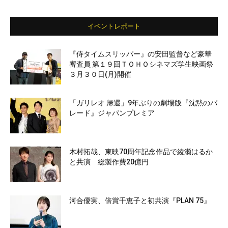
イベントレポート
『侍タイムスリッパー』の安田監督など豪華
審査員 第１９回ＴＯＨＯシネマズ学生映画祭
３月３０日(月)開催
「ガリレオ 帰還」9年ぶりの劇場版『沈黙のパ
レード』ジャパンプレミア
木村拓哉、東映70周年記念作品で綾瀬はるか
と共演 総製作費20億円
河合優実、倍賞千恵子と初共演『PLAN 75』