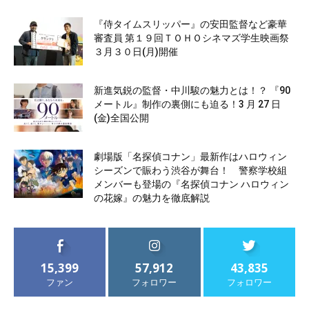
『侍タイムスリッパー』の安田監督など豪華
審査員 第１９回ＴＯＨＯシネマズ学生映画祭
３月３０日(月)開催
新進気鋭の監督・中川駿の魅力とは！？ 『90
メートル』制作の裏側にも迫る！3 月 27 日
(金)全国公開
劇場版「名探偵コナン」最新作はハロウィン
シーズンで賑わう渋谷が舞台！ 警察学校組
メンバーも登場の『名探偵コナン ハロウィン
の花嫁』の魅力を徹底解説
15,399
57,912
43,835
ファン
フォロワー
フォロワー