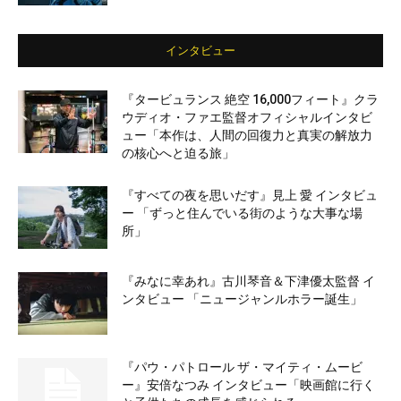
インタビュー
『タービュランス 絶空 16,000フィート』クラ
ウディオ・ファエ監督オフィシャルインタビ
ュー「本作は、人間の回復力と真実の解放力
の核心へと迫る旅」
『すべての夜を思いだす』見上 愛 インタビュ
ー 「ずっと住んでいる街のような大事な場
所」
『みなに幸あれ』古川琴音＆下津優太監督 イ
ンタビュー 「ニュージャンルホラー誕生」
『パウ・パトロール ザ・マイティ・ムービ
ー』安倍なつみ インタビュー「映画館に行く