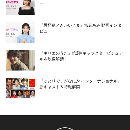
ー
『忌怪島／きかいじま』當真あみ 動画インタ
ビュー
『キリエのうた』第2弾キャラクタービジュア
ル＆映像解禁！
『ゆとりですがなにか インターナショナル』
新キャスト＆特報解禁