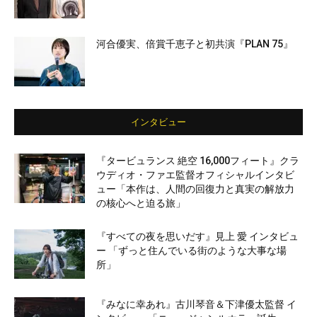
河合優実、倍賞千恵子と初共演『PLAN 75』
インタビュー
『タービュランス 絶空 16,000フィート』クラ
ウディオ・ファエ監督オフィシャルインタビ
ュー「本作は、人間の回復力と真実の解放力
の核心へと迫る旅」
『すべての夜を思いだす』見上 愛 インタビュ
ー 「ずっと住んでいる街のような大事な場
所」
『みなに幸あれ』古川琴音＆下津優太監督 イ