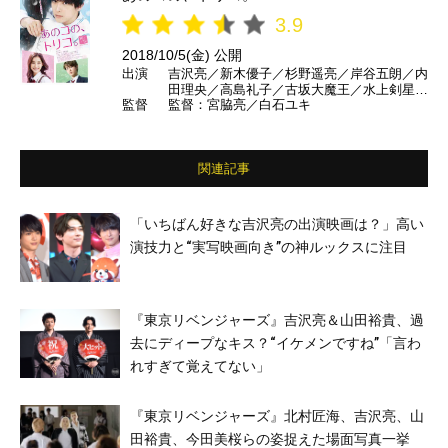
3.9
2018/10/5(金) 公開
出演
吉沢亮／新木優子／杉野遥亮／岸谷五朗／内
田理央／高島礼子／古坂大魔王／水上剣星／
監督
監督：宮脇亮／白石ユキ
大幡しえり ほか
関連記事
「いちばん好きな吉沢亮の出演映画は？」高い
演技力と“実写映画向き”の神ルックスに注目
『東京リベンジャーズ』吉沢亮＆山田裕貴、過
去にディープなキス？“イケメンですね”「言わ
れすぎて覚えてない」
『東京リベンジャーズ』北村匠海、吉沢亮、山
田裕貴、今田美桜らの姿捉えた場面写真一挙