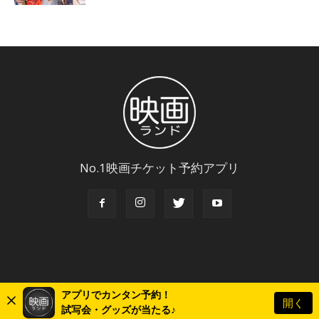
No.1映画チケット予約アプリ
アプリでカンタン予約！
開く
© Copyright 2018 Eigaland, inc. All Rights Reserved.
試写会・グッズが当たる♪