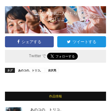
この記事が気に入ったら
いいね ! しよう
シェアする
ツイートする
Twitter で
タグ
あのコの、トリコ。
吉沢亮
作品情報
あのコの、トリコ。