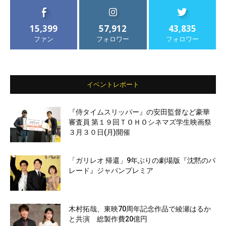
15,399
57,912
43,835
ファン
フォロワー
フォロワー
イベントレポート
『侍タイムスリッパー』の安田監督など豪華
審査員 第１９回ＴＯＨＯシネマズ学生映画祭
３月３０日(月)開催
「ガリレオ 帰還」9年ぶりの劇場版『沈黙のパ
レード』ジャパンプレミア
木村拓哉、東映70周年記念作品で綾瀬はるか
と共演 総製作費20億円