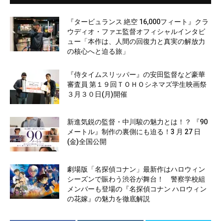
『タービュランス 絶空 16,000フィート』クラ
ウディオ・ファエ監督オフィシャルインタビ
ュー「本作は、人間の回復力と真実の解放力
の核心へと迫る旅」
『侍タイムスリッパー』の安田監督など豪華
審査員 第１９回ＴＯＨＯシネマズ学生映画祭
３月３０日(月)開催
新進気鋭の監督・中川駿の魅力とは！？ 『90
メートル』制作の裏側にも迫る！3 月 27 日
(金)全国公開
劇場版「名探偵コナン」最新作はハロウィン
シーズンで賑わう渋谷が舞台！ 警察学校組
メンバーも登場の『名探偵コナン ハロウィン
の花嫁』の魅力を徹底解説