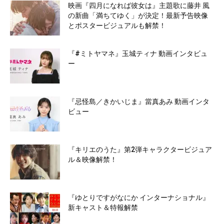
映画『四月になれば彼女は』主題歌に藤井 風
の新曲「満ちてゆく」が決定！最新予告映像
とポスタービジュアルも解禁！
『#ミトヤマネ』玉城ティナ 動画インタビュ
ー
『忌怪島／きかいじま』當真あみ 動画インタ
ビュー
『キリエのうた』第2弾キャラクタービジュア
ル＆映像解禁！
『ゆとりですがなにか インターナショナル』
新キャスト＆特報解禁