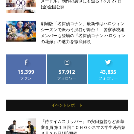
メートル』制作の裏側にも迫る！3 月 27 日
(金)全国公開
劇場版「名探偵コナン」最新作はハロウィン
シーズンで賑わう渋谷が舞台！ 警察学校組
メンバーも登場の『名探偵コナン ハロウィン
の花嫁』の魅力を徹底解説
15,399
57,912
43,835
ファン
フォロワー
フォロワー
イベントレポート
『侍タイムスリッパー』の安田監督など豪華
審査員 第１９回ＴＯＨＯシネマズ学生映画祭
３月３０日(月)開催