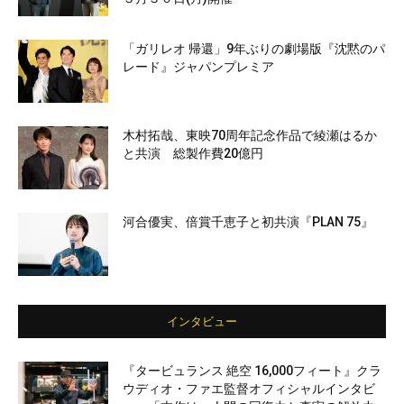
「ガリレオ 帰還」9年ぶりの劇場版『沈黙のパ
レード』ジャパンプレミア
木村拓哉、東映70周年記念作品で綾瀬はるか
と共演 総製作費20億円
河合優実、倍賞千恵子と初共演『PLAN 75』
インタビュー
『タービュランス 絶空 16,000フィート』クラ
ウディオ・ファエ監督オフィシャルインタビ