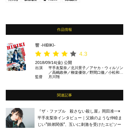
作品情報
響 -HIBIKI-
4.3
2018/09/14(金) 公開
出演
平手友梨奈／北川景子／アヤカ・ウィルソン
／高嶋政伸／柳楽優弥／野間口徹／小松和重
監督
月川翔
／黒田大輔／板垣瑞生／小栗旬 ほか
関連記事
『ザ・ファブル 殺さない殺し屋』岡田准一×
平手友梨奈インタビュー｜父娘のような仲睦ま
じい“師弟関係”、互いに刺激を受けたエピソー