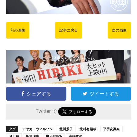
前の画像
記事に戻る
次の画像
この記事が気に入ったら
いいね ! しよう
シェアする
ツイートする
Twitter で
タグ
アヤカ・ウィルソン
北川景子
北村有起哉
平手友梨奈
月川翔
板垣瑞生
響 -HIBIKI-
高嶋政伸