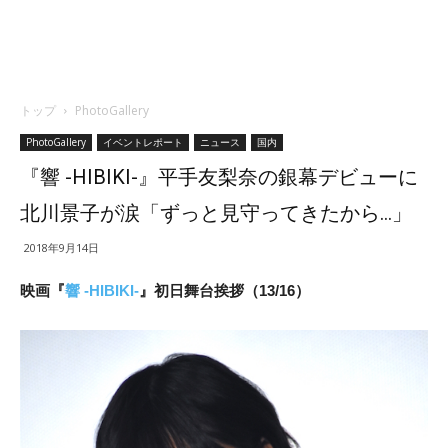
トップ
PhotoGallery
PhotoGallery
イベントレポート
ニュース
国内
『響 -HIBIKI-』平手友梨奈の銀幕デビューに
北川景子が涙「ずっと見守ってきたから…」
2018年9月14日
映画『
響 -HIBIKI-
』初日舞台挨拶（13/16）