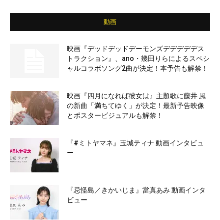
動画
映画『デッドデッドデーモンズデデデデデス
トラクション』、ano・幾田りらによるスペシ
ャルコラボソング2曲が決定！本予告も解禁！
映画『四月になれば彼女は』主題歌に藤井 風
の新曲「満ちてゆく」が決定！最新予告映像
とポスタービジュアルも解禁！
『#ミトヤマネ』玉城ティナ 動画インタビュ
ー
『忌怪島／きかいじま』當真あみ 動画インタ
ビュー