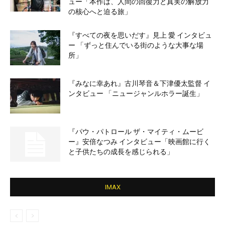
ュー「本作は、人間の回復力と真実の解放力
の核心へと迫る旅」
『すべての夜を思いだす』見上 愛 インタビュ
ー 「ずっと住んでいる街のような大事な場
所」
『みなに幸あれ』古川琴音＆下津優太監督 イ
ンタビュー 「ニュージャンルホラー誕生」
『パウ・パトロール ザ・マイティ・ムービ
ー』安倍なつみ インタビュー「映画館に行く
と子供たちの成長を感じられる」
IMAX