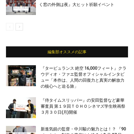
く窓の外側は夜』大ヒット祈願イベント
編集部オススメの記事
『タービュランス 絶空 16,000フィート』クラ
ウディオ・ファエ監督オフィシャルインタビ
ュー「本作は、人間の回復力と真実の解放力
の核心へと迫る旅」
『侍タイムスリッパー』の安田監督など豪華
審査員 第１９回ＴＯＨＯシネマズ学生映画祭
３月３０日(月)開催
新進気鋭の監督・中川駿の魅力とは！？ 『90