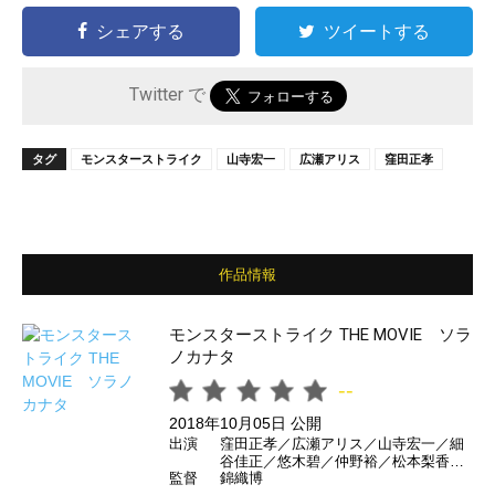
シェアする
ツイートする
Twitter で
タグ
モンスターストライク
山寺宏一
広瀬アリス
窪田正孝
作品情報
モンスターストライク THE MOVIE ソラ
ノカナタ
--
2018年10月05日 公開
出演
窪田正孝／広瀬アリス／山寺宏一／細
谷佳正／悠木碧／仲野裕／松本梨香／
監督
錦織博
土井美加／杉田智和／島崎信長／田丸