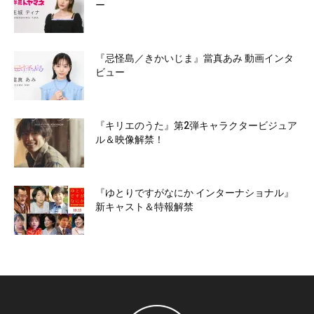
ー
『忌怪島／きかいじま』當真あみ 動画インタ
ビュー
『キリエのうた』第2弾キャラクタービジュア
ル＆映像解禁！
『ゆとりですがなにか インターナショナル』
新キャスト＆特報解禁