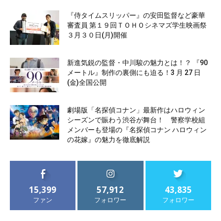
『侍タイムスリッパー』の安田監督など豪華
審査員 第１９回ＴＯＨＯシネマズ学生映画祭
３月３０日(月)開催
新進気鋭の監督・中川駿の魅力とは！？ 『90
メートル』制作の裏側にも迫る！3 月 27 日
(金)全国公開
劇場版「名探偵コナン」最新作はハロウィン
シーズンで賑わう渋谷が舞台！ 警察学校組
メンバーも登場の『名探偵コナン ハロウィン
の花嫁』の魅力を徹底解説
15,399
57,912
43,835
ファン
フォロワー
フォロワー