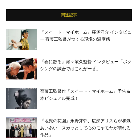
篤志
関連記事
『スイート・マイホーム』窪塚洋介 インタビュ
ー 齊藤工監督がつくる現場の温度感
『春に散る』瀬々敬久監督 インタビュー「ボク
シングの試合ではこれが一番」
齊藤工監督作『スイート・マイホーム』予告＆
本ビジュアル完成！
『地獄の花園』永野芽郁、広瀬アリスらが和気
あいあい「スカッとして心のモヤモヤが晴れる
作品」