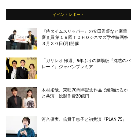
イベントレポート
『侍タイムスリッパー』の安田監督など豪華
審査員 第１９回ＴＯＨＯシネマズ学生映画祭
３月３０日(月)開催
「ガリレオ 帰還」9年ぶりの劇場版『沈黙のパ
レード』ジャパンプレミア
木村拓哉、東映70周年記念作品で綾瀬はるか
と共演 総製作費20億円
河合優実、倍賞千恵子と初共演『PLAN 75』