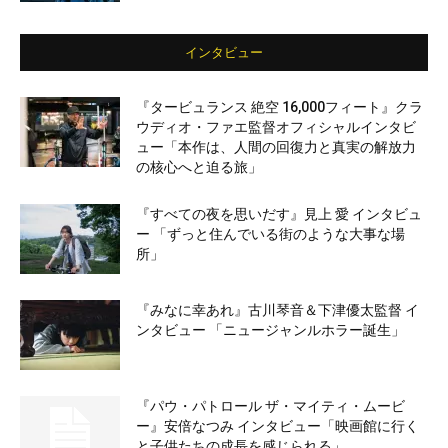
インタビュー
『タービュランス 絶空 16,000フィート』クラ
ウディオ・ファエ監督オフィシャルインタビ
ュー「本作は、人間の回復力と真実の解放力
の核心へと迫る旅」
『すべての夜を思いだす』見上 愛 インタビュ
ー 「ずっと住んでいる街のような大事な場
所」
『みなに幸あれ』古川琴音＆下津優太監督 イ
ンタビュー 「ニュージャンルホラー誕生」
『パウ・パトロール ザ・マイティ・ムービ
ー』安倍なつみ インタビュー「映画館に行く
と子供たちの成長を感じられる」