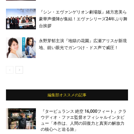
『シン・エヴァンゲリオン劇場版』緒方恵美ら
豪華声優陣が集結！エヴァシリーズ24年ぶり舞
台挨拶
永野芽郁主演『地獄の花園』広瀬アリスが新境
地、鋭い眼光でガンつけ・ドス声で威圧！
編集部オススメの記事
『タービュランス 絶空 16,000フィート』クラ
ウディオ・ファエ監督オフィシャルインタビ
ュー「本作は、人間の回復力と真実の解放力
の核心へと迫る旅」