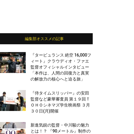
編集部オススメの記事
『タービュランス 絶空 16,000フ
ィート』クラウディオ・ファエ
監督オフィシャルインタビュー
「本作は、人間の回復力と真実
の解放力の核心へと迫る旅」
『侍タイムスリッパー』の安田
監督など豪華審査員 第１９回Ｔ
ＯＨＯシネマズ学生映画祭 ３月
３０日(月)開催
新進気鋭の監督・中川駿の魅力
とは！？ 『90メートル』制作の