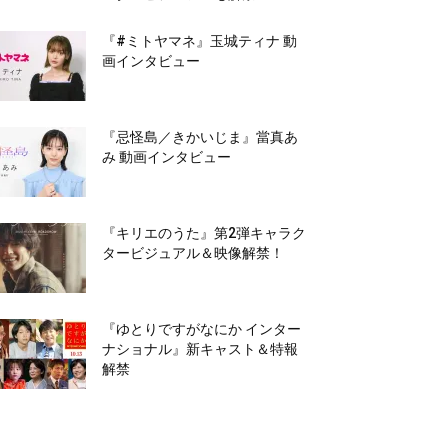
『#ミトヤマネ』玉城ティナ 動
画インタビュー
『忌怪島／きかいじま』當真あ
み 動画インタビュー
『キリエのうた』第2弾キャラク
タービジュアル＆映像解禁！
『ゆとりですがなにか インター
ナショナル』新キャスト＆特報
解禁