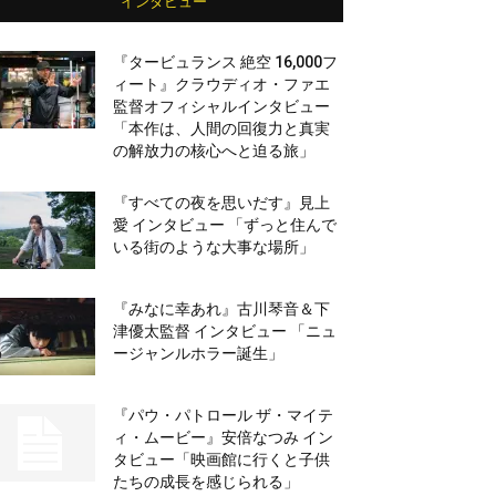
インタビュー
『タービュランス 絶空 16,000フ
ィート』クラウディオ・ファエ
監督オフィシャルインタビュー
「本作は、人間の回復力と真実
の解放力の核心へと迫る旅」
『すべての夜を思いだす』見上
愛 インタビュー 「ずっと住んで
いる街のような大事な場所」
『みなに幸あれ』古川琴音＆下
津優太監督 インタビュー 「ニュ
ージャンルホラー誕生」
『パウ・パトロール ザ・マイテ
ィ・ムービー』安倍なつみ イン
タビュー「映画館に行くと子供
たちの成長を感じられる」