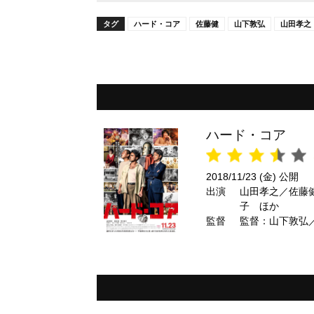
タグ
ハード・コア
佐藤健
山下敦弘
山田孝之
ハード・コア
2018/11/23 (金) 公開
出演
山田孝之／佐藤
子 ほか
監督
監督：山下敦弘