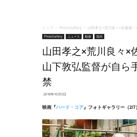
トップ
PhotoGallery
山田孝之×荒川良々×佐藤健
PhotoGallery
ニュース
動画
国内
山田孝之×荒川良々×
山下敦弘監督が自ら
禁
2018年10月3日
映画『
ハード・コア
』フォトギャラリー（2/7