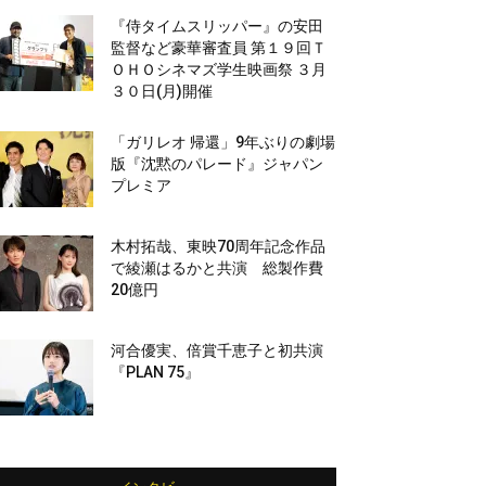
『侍タイムスリッパー』の安田
監督など豪華審査員 第１９回Ｔ
ＯＨＯシネマズ学生映画祭 ３月
３０日(月)開催
「ガリレオ 帰還」9年ぶりの劇場
版『沈黙のパレード』ジャパン
プレミア
木村拓哉、東映70周年記念作品
で綾瀬はるかと共演 総製作費
20億円
河合優実、倍賞千恵子と初共演
『PLAN 75』