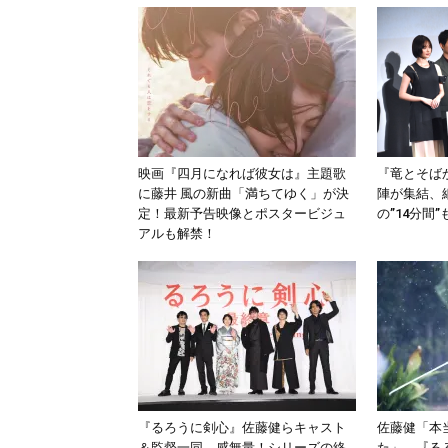
映画『四月になれば彼女は』主題歌
『竜とそば
に藤井 風の新曲「満ちてゆく」が決
陣が集結、
定！最新予告映像とポスタービジュ
の”14分間
アルも解禁！
『るろうに剣心』佐藤健らキャスト
佐藤健「本
＆監督一同、感無量！シリーズの終
た」、『るろ