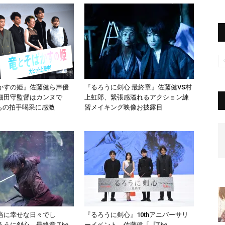
かすの姫』佐藤健ら声優
『るろうに剣心 最終章』佐藤健VS村
細田守監督はカンヌで
上虹郎、緊張感溢れるアクション練
”もの拍手喝采に感激
習メイキング映像お披露目
当に幸せな日々でし
『るろうに剣心』10thアニバーサリ
うに剣心 最終章 The
ーイベント、佐藤健「『The