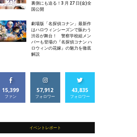
裏側にも迫る！3 月 27 日(金)全
国公開
劇場版「名探偵コナン」最新作
はハロウィンシーズンで賑わう
渋谷が舞台！ 警察学校組メン
バーも登場の『名探偵コナン ハ
ロウィンの花嫁』の魅力を徹底
解説
15,399
57,912
43,835
ファン
フォロワー
フォロワー
イベントレポート