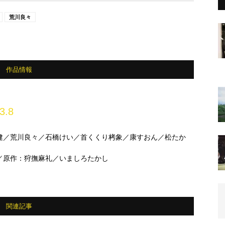
荒川良々
作品情報
3.8
健／荒川良々／石橋けい／首くくり栲象／康すおん／松たか
／原作：狩撫麻礼／いましろたかし
関連記事