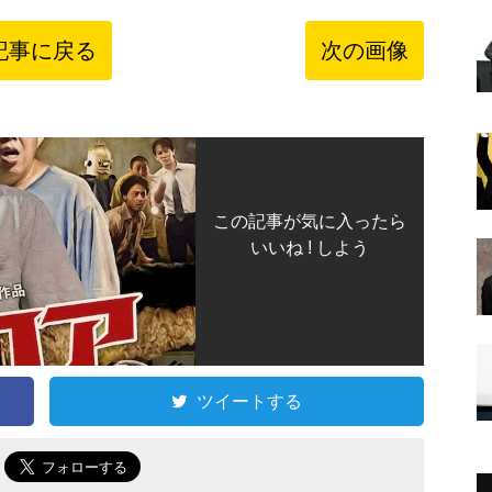
記事に戻る
次の画像
この記事が気に入ったら
いいね ! しよう
ツイートする
で