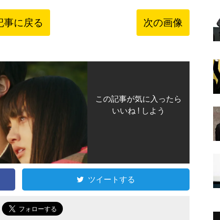
記事に戻る
次の画像
この記事が気に入ったら
いいね ! しよう
ツイートする
で