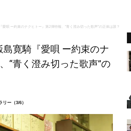
『愛唄 ー約束のナクヒトー』第2弾特報、“青く澄み切った歌声”の正体は誰？
飯島寛騎『愛唄 ー約束のナ
、“青く澄み切った歌声”の
リー（3/6）