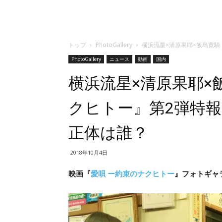
トップ
PhotoGallery
横浜流星×清原果耶×飯島寛騎
PhotoGallery
ニュース
動画
国内
横浜流星×清原果耶×
クヒトー』第2弾特報
正体は誰？
2018年10月4日
映画『
愛唄 ー約束のナクヒトー
』フォトギャラ