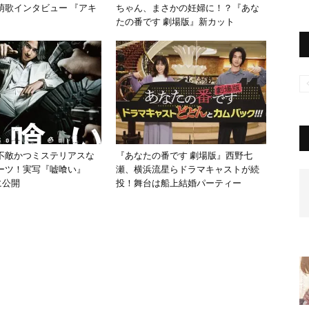
萌歌インタビュー 『アキ
ちゃん、まさかの妊婦に！？『あな
』
たの番です 劇場版』新カット
不敵かつミステリアスな
『あなたの番です 劇場版』西野七
ーツ！実写『嘘喰い』
瀬、横浜流星らドラマキャストが続
に公開
投！舞台は船上結婚パーティー