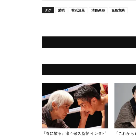
タグ
愛唄
横浜流星
清原果耶
飯島寛騎
『春に散る』瀬々敬久監督 インタビ
「これから