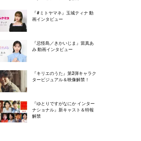
『#ミトヤマネ』玉城ティナ 動
画インタビュー
『忌怪島／きかいじま』當真あ
み 動画インタビュー
『キリエのうた』第2弾キャラク
タービジュアル＆映像解禁！
『ゆとりですがなにか インター
ナショナル』新キャスト＆特報
解禁