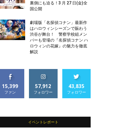
裏側にも迫る！3 月 27 日(金)全
国公開
劇場版「名探偵コナン」最新作
はハロウィンシーズンで賑わう
渋谷が舞台！ 警察学校組メン
バーも登場の『名探偵コナン ハ
ロウィンの花嫁』の魅力を徹底
解説
15,399
57,912
43,835
ファン
フォロワー
フォロワー
イベントレポート