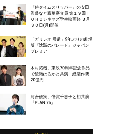
『侍タイムスリッパー』の安田
監督など豪華審査員 第１９回Ｔ
ＯＨＯシネマズ学生映画祭 ３月
３０日(月)開催
「ガリレオ 帰還」9年ぶりの劇場
版『沈黙のパレード』ジャパン
プレミア
木村拓哉、東映70周年記念作品
で綾瀬はるかと共演 総製作費
20億円
河合優実、倍賞千恵子と初共演
『PLAN 75』