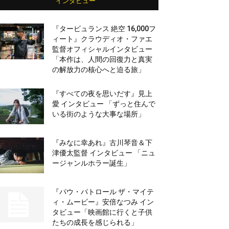
インタビュー
『タービュランス 絶空 16,000フ
ィート』クラウディオ・ファエ
監督オフィシャルインタビュー
「本作は、人間の回復力と真実
の解放力の核心へと迫る旅」
『すべての夜を思いだす』見上
愛 インタビュー 「ずっと住んで
いる街のような大事な場所」
『みなに幸あれ』古川琴音＆下
津優太監督 インタビュー 「ニュ
ージャンルホラー誕生」
『パウ・パトロール ザ・マイテ
ィ・ムービー』安倍なつみ イン
タビュー「映画館に行くと子供
たちの成長を感じられる」