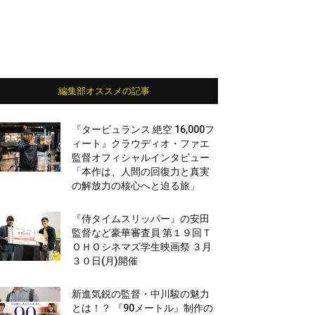
編集部オススメの記事
『タービュランス 絶空 16,000フ
ィート』クラウディオ・ファエ
監督オフィシャルインタビュー
「本作は、人間の回復力と真実
の解放力の核心へと迫る旅」
『侍タイムスリッパー』の安田
監督など豪華審査員 第１９回Ｔ
ＯＨＯシネマズ学生映画祭 ３月
３０日(月)開催
新進気鋭の監督・中川駿の魅力
とは！？ 『90メートル』制作の