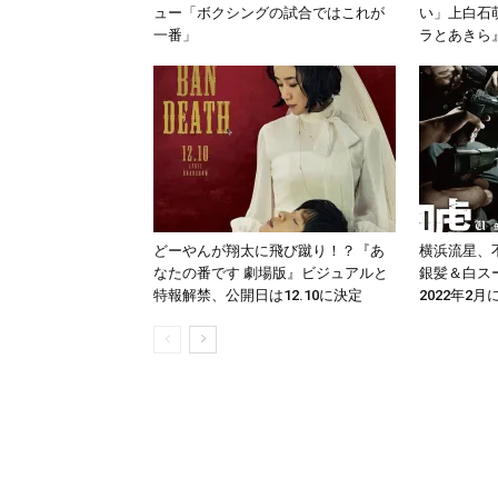
ュー「ボクシングの試合ではこれが
い」上白石
一番」
ラとあきら
どーやんが翔太に飛び蹴り！？『あ
横浜流星、
なたの番です 劇場版』ビジュアルと
銀髪＆白ス
特報解禁、公開日は12.10に決定
2022年2月