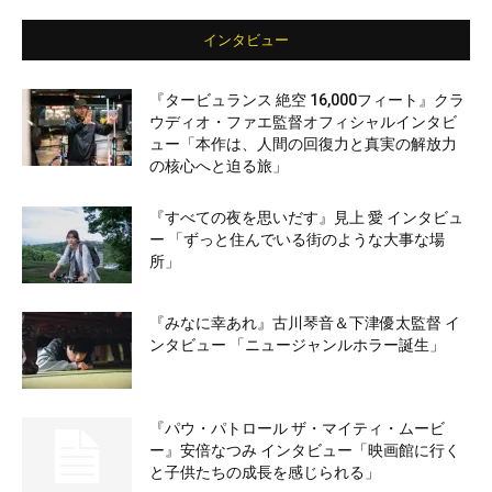
インタビュー
『タービュランス 絶空 16,000フィート』クラ
ウディオ・ファエ監督オフィシャルインタビ
ュー「本作は、人間の回復力と真実の解放力
の核心へと迫る旅」
『すべての夜を思いだす』見上 愛 インタビュ
ー 「ずっと住んでいる街のような大事な場
所」
『みなに幸あれ』古川琴音＆下津優太監督 イ
ンタビュー 「ニュージャンルホラー誕生」
『パウ・パトロール ザ・マイティ・ムービ
ー』安倍なつみ インタビュー「映画館に行く
と子供たちの成長を感じられる」