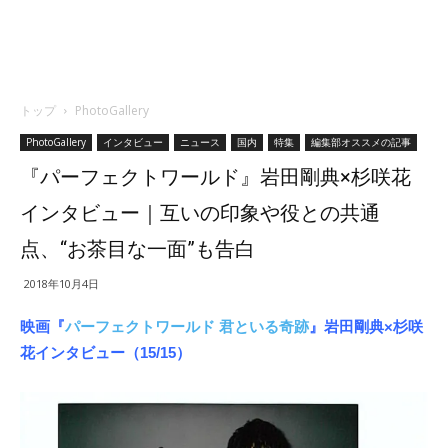
トップ
PhotoGallery
PhotoGallery
インタビュー
ニュース
国内
特集
編集部オススメの記事
『パーフェクトワールド』岩田剛典×杉咲花
インタビュー｜互いの印象や役との共通
点、“お茶目な一面”も告白
2018年10月4日
映画『
パーフェクトワールド 君といる奇跡
』岩田剛典×杉咲
花インタビュー（15/15）