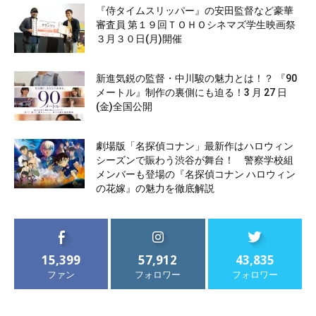
『侍タイムスリッパー』の安田監督など豪華
審査員 第１９回ＴＯＨＯシネマズ学生映画祭
３月３０日(月)開催
新進気鋭の監督・中川駿の魅力とは！？ 『90
メートル』制作の裏側にも迫る！3 月 27 日
(金)全国公開
劇場版「名探偵コナン」最新作はハロウィン
シーズンで賑わう渋谷が舞台！ 警察学校組
メンバーも登場の『名探偵コナン ハロウィン
の花嫁』の魅力を徹底解説
15,399
57,912
43,835
ファン
フォロワー
フォロワー