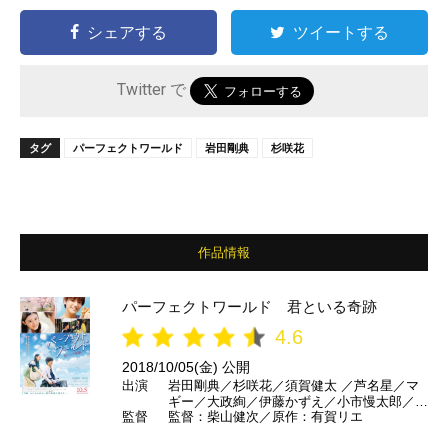
シェアする
ツイートする
Twitter で
タグ
パーフェクトワールド
岩田剛典
杉咲花
作品情報
パーフェクトワールド 君といる奇跡
4.6
2018/10/05(金) 公開
出演
岩田剛典／杉咲花／須賀健太 ／芦名星／マ
ギー／大政絢／伊藤かずえ／小市慢太郎／財
監督
監督：柴山健次／原作：有賀リエ
前直見 ほか