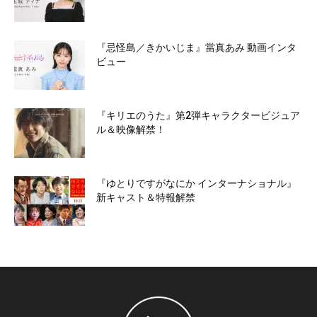
『忌怪島／きかいじま』當真あみ 動画インタ
ビュー
『キリエのうた』第2弾キャラクタービジュア
ル＆映像解禁！
『ゆとりですがなにか インターナショナル』
新キャスト＆特報解禁