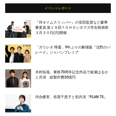
イベントレポート
『侍タイムスリッパー』の安田監督など豪華
審査員 第１９回ＴＯＨＯシネマズ学生映画祭
３月３０日(月)開催
「ガリレオ 帰還」9年ぶりの劇場版『沈黙のパ
レード』ジャパンプレミア
木村拓哉、東映70周年記念作品で綾瀬はるか
と共演 総製作費20億円
河合優実、倍賞千恵子と初共演『PLAN 75』