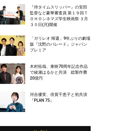
『侍タイムスリッパー』の安田
監督など豪華審査員 第１９回Ｔ
ＯＨＯシネマズ学生映画祭 ３月
３０日(月)開催
「ガリレオ 帰還」9年ぶりの劇場
版『沈黙のパレード』ジャパン
プレミア
木村拓哉、東映70周年記念作品
で綾瀬はるかと共演 総製作費
20億円
河合優実、倍賞千恵子と初共演
『PLAN 75』