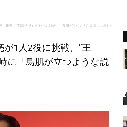
役に挑戦、“王騎”大沢たかおとの対峙に「鳥肌が立つような説得力を感じた」
が1人2役に挑戦、“王
対峙に「鳥肌が立つような説