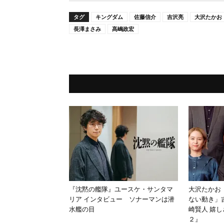
タグ
キングダム
佐藤信介
吉沢亮
大沢たかお
長澤まさみ
髙嶋政宏
『沈黙の艦隊』ユースケ・サンタマ
大沢たかお
リア インタビュー ソナーマンは潜
ない動き」
水艦の目
崎賢人 嬉
２』