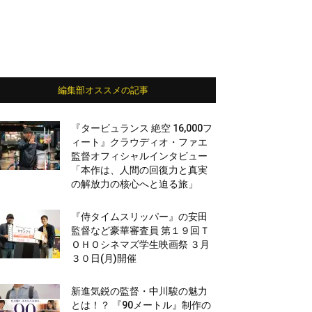
編集部オススメの記事
『タービュランス 絶空 16,000フ
ィート』クラウディオ・ファエ
監督オフィシャルインタビュー
「本作は、人間の回復力と真実
の解放力の核心へと迫る旅」
『侍タイムスリッパー』の安田
監督など豪華審査員 第１９回Ｔ
ＯＨＯシネマズ学生映画祭 ３月
３０日(月)開催
新進気鋭の監督・中川駿の魅力
とは！？ 『90メートル』制作の