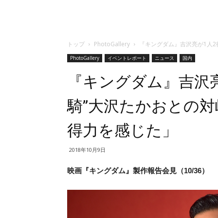
トップ
PhotoGallery
『キングダム』吉沢亮が1人2
PhotoGallery
イベントレポート
ニュース
国内
『キングダム』吉沢亮
騎”大沢たかおとの
得力を感じた」
2018年10月9日
映画『キングダム』製作報告会見（10/36）