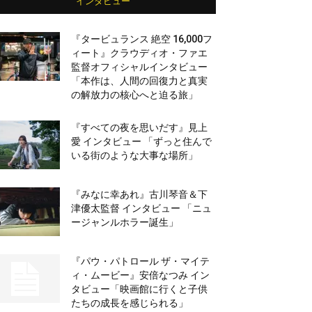
インタビュー
『タービュランス 絶空 16,000フ
ィート』クラウディオ・ファエ
監督オフィシャルインタビュー
「本作は、人間の回復力と真実
の解放力の核心へと迫る旅」
『すべての夜を思いだす』見上
愛 インタビュー 「ずっと住んで
いる街のような大事な場所」
『みなに幸あれ』古川琴音＆下
津優太監督 インタビュー 「ニュ
ージャンルホラー誕生」
『パウ・パトロール ザ・マイテ
ィ・ムービー』安倍なつみ イン
タビュー「映画館に行くと子供
たちの成長を感じられる」