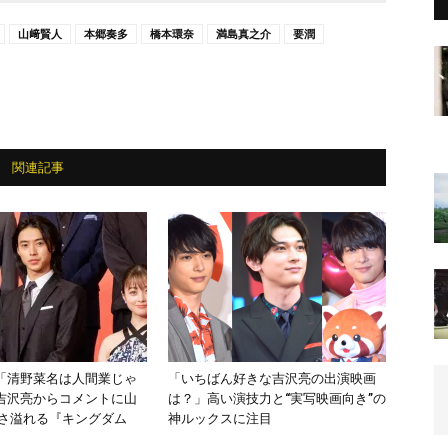
山﨑賢人
本郷奏多
橋本環奈
満島真之介
要潤
関連記事
「清野菜名は人間業じゃ
「いちばん好きな吉沢亮の出演映画
吉沢亮からコメントに山
は？」高い演技力と“実写映画向き”の
しさ溢れる『キングダム
神ルックスに注目