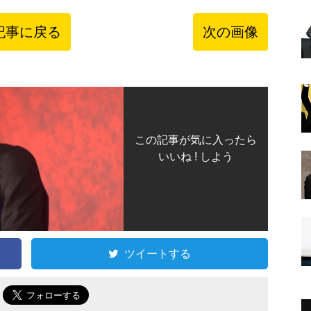
記事に戻る
次の画像
この記事が気に入ったら
いいね ! しよう
ツイートする
で