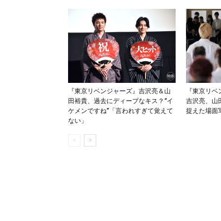
『東京リベンジャーズ』吉沢亮＆山
『東京リベ
田裕貴、過去にディープなキス？“イ
吉沢亮、山
ケメンですね”「言われすぎて覚えて
捉えた場面
ない」