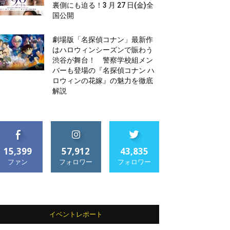
裏側にも迫る！3 月 27 日(金)全
国公開
劇場版「名探偵コナン」最新作
はハロウィンシーズンで賑わう
渋谷が舞台！ 警察学校組メン
バーも登場の『名探偵コナン ハ
ロウィンの花嫁』の魅力を徹底
解説
15,399
57,912
43,835
ファン
フォロワー
フォロワー
イベントレポート