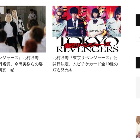
ンジャーズ』北村匠海、
北村匠海『東京リベンジャーズ』公
田裕貴、今田美桜らの姿
開日決定、ムビチケカード全10種の
写真一挙
順次発売も