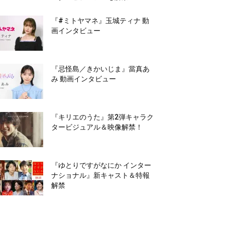
『#ミトヤマネ』玉城ティナ 動
画インタビュー
『忌怪島／きかいじま』當真あ
み 動画インタビュー
『キリエのうた』第2弾キャラク
タービジュアル＆映像解禁！
『ゆとりですがなにか インター
ナショナル』新キャスト＆特報
解禁