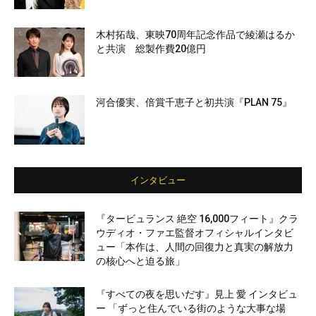
木村拓哉、東映70周年記念作品で綾瀬はるか
と共演 総製作費20億円
河合優実、倍賞千恵子と初共演『PLAN 75』
インタビュー
『タービュランス 絶空 16,000フィート』クラ
ウディオ・ファエ監督オフィシャルインタビ
ュー「本作は、人間の回復力と真実の解放力
の核心へと迫る旅」
『すべての夜を思いだす』見上 愛 インタビュ
ー 「ずっと住んでいる街のような大事な場