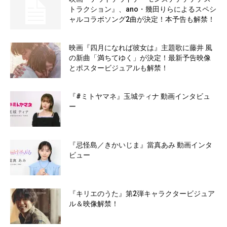
トラクション』、ano・幾田りらによるスペシ
ャルコラボソング2曲が決定！本予告も解禁！
映画『四月になれば彼女は』主題歌に藤井 風
の新曲「満ちてゆく」が決定！最新予告映像
とポスタービジュアルも解禁！
『#ミトヤマネ』玉城ティナ 動画インタビュ
ー
『忌怪島／きかいじま』當真あみ 動画インタ
ビュー
『キリエのうた』第2弾キャラクタービジュア
ル＆映像解禁！