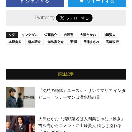
シェアする
ツイートする
Twitter で
タグ
キングダム
佐藤信介
吉沢亮
大沢たかお
山﨑賢人
本郷奏多
橋本環奈
満島真之介
要潤
長澤まさみ
髙嶋政宏
関連記事
『沈黙の艦隊』ユースケ・サンタマリア インタ
ビュー ソナーマンは潜水艦の目
大沢たかお「清野菜名は人間業じゃない動き」
吉沢亮からコメントに山崎賢人 嬉しさ溢れる