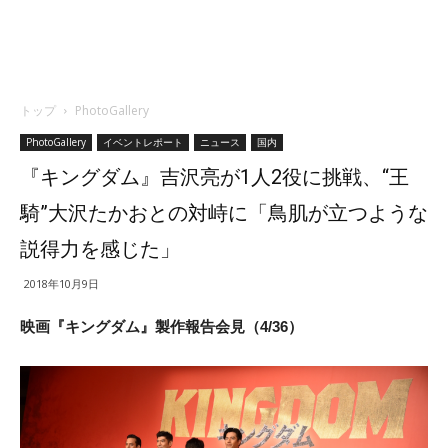
トップ
PhotoGallery
PhotoGallery
イベントレポート
ニュース
国内
『キングダム』吉沢亮が1人2役に挑戦、“王
騎”大沢たかおとの対峙に「鳥肌が立つような
説得力を感じた」
2018年10月9日
映画『キングダム』製作報告会見（4/36）