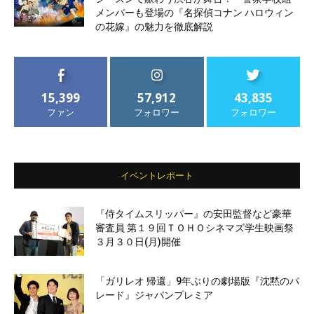
メンバーも登場の『名探偵コナン ハロウィン
の花嫁』の魅力を徹底解説
15,399
57,912
43,835
ファン
フォロワー
フォロワー
イベントレポート
『侍タイムスリッパー』の安田監督など豪華
審査員 第１９回ＴＯＨＯシネマズ学生映画祭
３月３０日(月)開催
「ガリレオ 帰還」9年ぶりの劇場版『沈黙のパ
レード』ジャパンプレミア