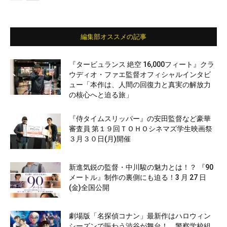
編集部オススメの記事
『タービュランス 絶空 16,000フィート』クラ
ウディオ・ファエ監督オフィシャルインタビ
ュー「本作は、人間の回復力と真実の解放力
の核心へと迫る旅」
『侍タイムスリッパー』の安田監督など豪華
審査員 第１９回ＴＯＨＯシネマズ学生映画祭
３月３０日(月)開催
新進気鋭の監督・中川駿の魅力とは！？ 『90
メートル』制作の裏側にも迫る！3 月 27 日
(金)全国公開
劇場版「名探偵コナン」最新作はハロウィン
シーズンで賑わう渋谷が舞台！ 警察学校組