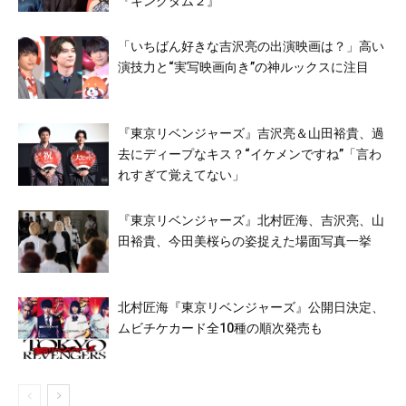
『キングダム２』
「いちばん好きな吉沢亮の出演映画は？」高い
演技力と“実写映画向き”の神ルックスに注目
『東京リベンジャーズ』吉沢亮＆山田裕貴、過
去にディープなキス？“イケメンですね”「言わ
れすぎて覚えてない」
『東京リベンジャーズ』北村匠海、吉沢亮、山
田裕貴、今田美桜らの姿捉えた場面写真一挙
北村匠海『東京リベンジャーズ』公開日決定、
ムビチケカード全10種の順次発売も