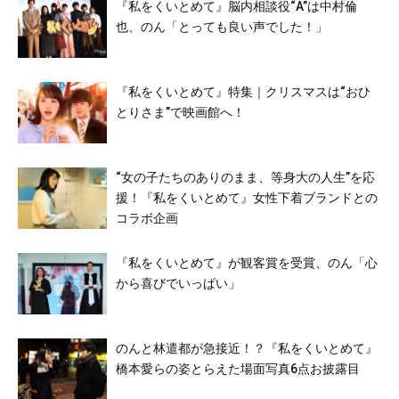
『私をくいとめて』脳内相談役“A”は中村倫
也、のん「とっても良い声でした！」
『私をくいとめて』特集｜クリスマスは“おひ
とりさま”で映画館へ！
“女の子たちのありのまま、等身大の人生”を応
援！『私をくいとめて』女性下着ブランドとの
コラボ企画
『私をくいとめて』が観客賞を受賞、のん「心
から喜びでいっぱい」
のんと林遣都が急接近！？『私をくいとめて』
橋本愛らの姿とらえた場面写真6点お披露目