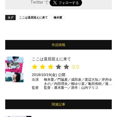
Twitter で
タグ
ここは退屈迎えに来て
橋本愛
作品情報
ここは退屈迎えに来て
3.0
2018/10/19(金) 公開
出演
橋本愛／門脇麦／成田凌／渡辺大知／岸井ゆ
きの／内田理央／柳ゆり菜／亀田侑樹／瀧内
監督
監督：廣木隆一／原作：山内マリコ
公美／片山友希／木崎絹子／マキタスポーツ
／村上淳 ほか
関連記事