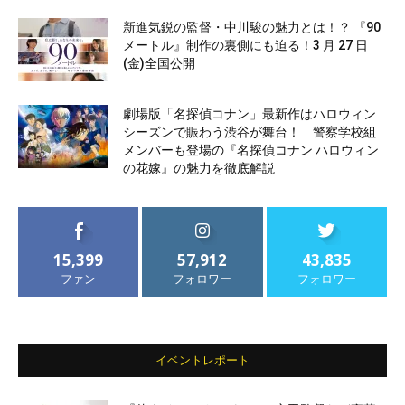
新進気鋭の監督・中川駿の魅力とは！？ 『90
メートル』制作の裏側にも迫る！3 月 27 日
(金)全国公開
劇場版「名探偵コナン」最新作はハロウィン
シーズンで賑わう渋谷が舞台！ 警察学校組
メンバーも登場の『名探偵コナン ハロウィン
の花嫁』の魅力を徹底解説
15,399
57,912
43,835
ファン
フォロワー
フォロワー
イベントレポート