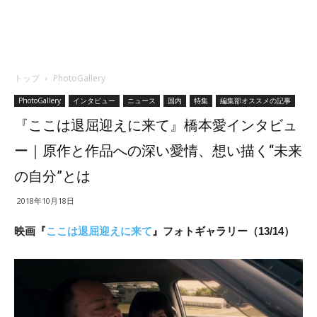
トップ
PhotoGallery
PhotoGallery
インタビュー
ニュース
国内
特集
編集部オススメの記事
『ここは退屈迎えに来て』橋本愛インタビュ
ー｜原作と作品への深い愛情、想い描く“未来
の自分”とは
2018年10月18日
映画『
ここは退屈迎えに来て
』フォトギャラリー（13/14）