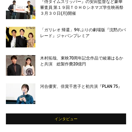
『侍タイムスリッパー』の安田監督など豪華
審査員 第１９回ＴＯＨＯシネマズ学生映画祭
３月３０日(月)開催
「ガリレオ 帰還」9年ぶりの劇場版『沈黙のパ
レード』ジャパンプレミア
木村拓哉、東映70周年記念作品で綾瀬はるか
と共演 総製作費20億円
河合優実、倍賞千恵子と初共演『PLAN 75』
インタビュー