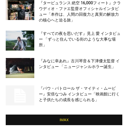
『タービュランス 絶空 16,000フィート』クラ
ウディオ・ファエ監督オフィシャルインタビ
ュー「本作は、人間の回復力と真実の解放力
の核心へと迫る旅」
『すべての夜を思いだす』見上 愛 インタビュ
ー 「ずっと住んでいる街のような大事な場
所」
『みなに幸あれ』古川琴音＆下津優太監督 イ
ンタビュー 「ニュージャンルホラー誕生」
『パウ・パトロール ザ・マイティ・ムービ
ー』安倍なつみ インタビュー「映画館に行く
と子供たちの成長を感じられる」
IMAX