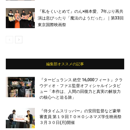
『私をくいとめて』のん×橋本愛、7年ぶり再共
演は息ぴったり「魔法のようだった」｜第33回
東京国際映画祭
編集部オススメの記事
『タービュランス 絶空 16,000フィート』クラ
ウディオ・ファエ監督オフィシャルインタビ
ュー「本作は、人間の回復力と真実の解放力
の核心へと迫る旅」
『侍タイムスリッパー』の安田監督など豪華
審査員 第１９回ＴＯＨＯシネマズ学生映画祭
３月３０日(月)開催