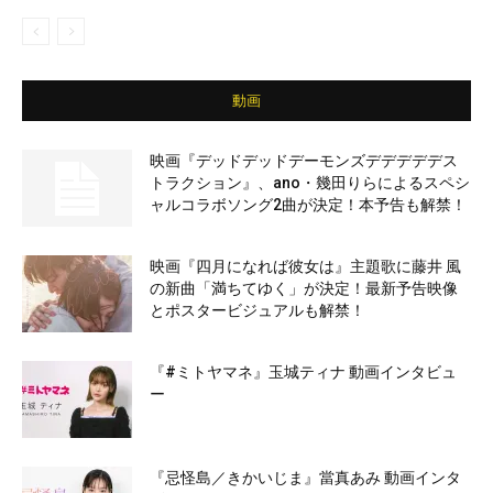
動画
映画『デッドデッドデーモンズデデデデデス
トラクション』、ano・幾田りらによるスペシ
ャルコラボソング2曲が決定！本予告も解禁！
映画『四月になれば彼女は』主題歌に藤井 風
の新曲「満ちてゆく」が決定！最新予告映像
とポスタービジュアルも解禁！
『#ミトヤマネ』玉城ティナ 動画インタビュ
ー
『忌怪島／きかいじま』當真あみ 動画インタ