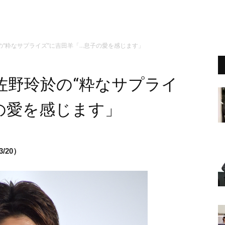
“粋なサプライズ”に吉田羊「…息子の愛を感じます」
佐野玲於の“粋なサプライ
の愛を感じます」
/20）