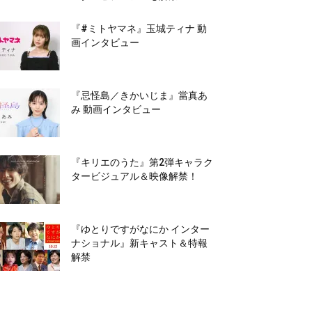
『#ミトヤマネ』玉城ティナ 動
画インタビュー
『忌怪島／きかいじま』當真あ
み 動画インタビュー
『キリエのうた』第2弾キャラク
タービジュアル＆映像解禁！
『ゆとりですがなにか インター
ナショナル』新キャスト＆特報
解禁