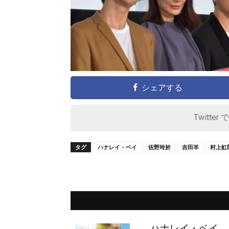
シェアする
Twitter 
タグ
ハナレイ・ベイ
佐野玲於
吉田羊
村上虹
ハナレイ・ベイ