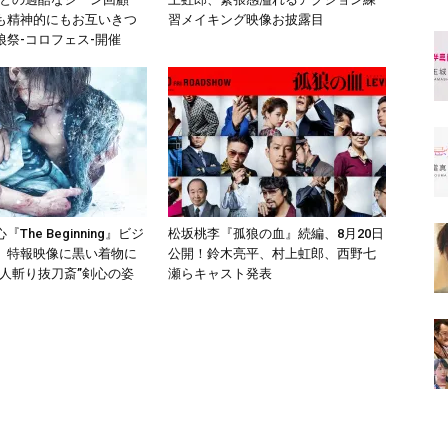
も精神的にもお互いきつ
習メイキング映像お披露目
狼祭-コロフェス-開催
The Beginning』ビジ
松坂桃李『孤狼の血』続編、8月20日
、特報映像に黒い着物に
公開！鈴木亮平、村上虹郎、西野七
“人斬り抜刀斎”剣心の姿
瀬らキャスト発表