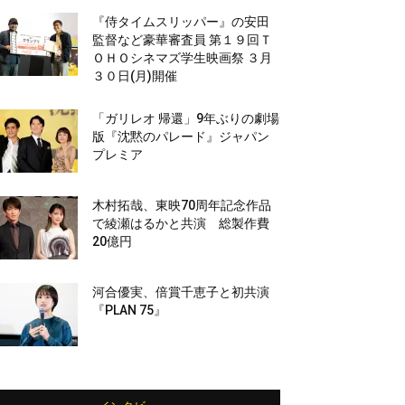
『侍タイムスリッパー』の安田
監督など豪華審査員 第１９回Ｔ
ＯＨＯシネマズ学生映画祭 ３月
３０日(月)開催
「ガリレオ 帰還」9年ぶりの劇場
版『沈黙のパレード』ジャパン
プレミア
木村拓哉、東映70周年記念作品
で綾瀬はるかと共演 総製作費
20億円
河合優実、倍賞千恵子と初共演
『PLAN 75』