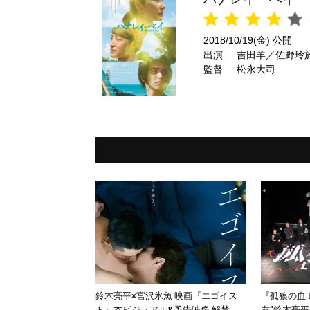
2018/10/19(金) 公開
出演
吉田羊／佐野玲
監督
松永大司
鈴木亮平×宮沢氷魚 映画『エゴイス
『孤狼の血 
ト』本ビジュアル&予告映像 解禁
友”鈴木亮