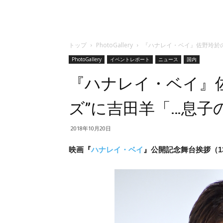
トップ
PhotoGallery
『ハナレイ・ベイ』佐野玲於の
PhotoGallery
イベントレポート
ニュース
国内
『ハナレイ・ベイ』
ズ”に吉田羊「…息子
2018年10月20日
映画『
ハナレイ・ベイ
』公開記念舞台挨拶（13