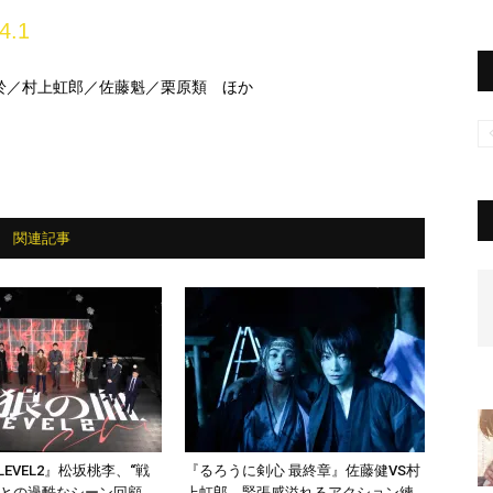
4.1
於／村上虹郎／佐藤魁／栗原類 ほか
関連記事
LEVEL2』松坂桃李、“戦
『るろうに剣心 最終章』佐藤健VS村
平との過酷なシーン回顧
上虹郎、緊張感溢れるアクション練