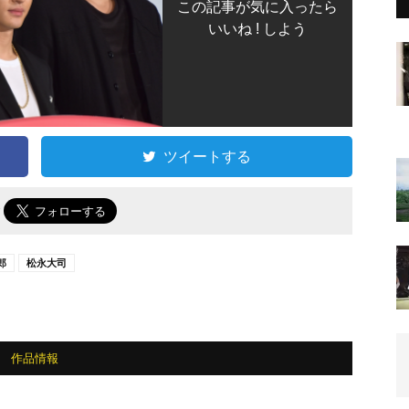
この記事が気に入ったら
いいね ! しよう
ツイートする
で
郎
松永大司
作品情報