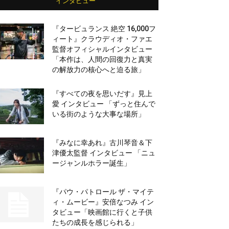
インタビュー
『タービュランス 絶空 16,000フ
ィート』クラウディオ・ファエ
監督オフィシャルインタビュー
「本作は、人間の回復力と真実
の解放力の核心へと迫る旅」
『すべての夜を思いだす』見上
愛 インタビュー 「ずっと住んで
いる街のような大事な場所」
『みなに幸あれ』古川琴音＆下
津優太監督 インタビュー 「ニュ
ージャンルホラー誕生」
『パウ・パトロール ザ・マイテ
ィ・ムービー』安倍なつみ イン
タビュー「映画館に行くと子供
たちの成長を感じられる」