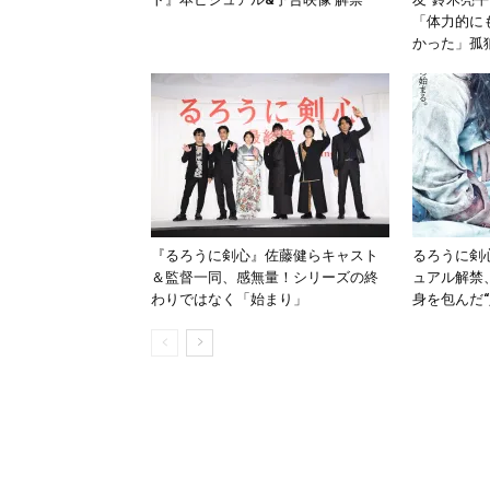
「体力的に
かった」孤
『るろうに剣心』佐藤健らキャスト
るろうに剣心『
＆監督一同、感無量！シリーズの終
ュアル解禁
わりではなく「始まり」
身を包んだ