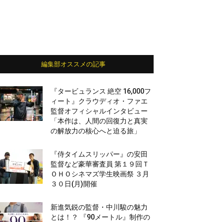
編集部オススメの記事
『タービュランス 絶空 16,000フ
ィート』クラウディオ・ファエ
監督オフィシャルインタビュー
「本作は、人間の回復力と真実
の解放力の核心へと迫る旅」
『侍タイムスリッパー』の安田
監督など豪華審査員 第１９回Ｔ
ＯＨＯシネマズ学生映画祭 ３月
３０日(月)開催
新進気鋭の監督・中川駿の魅力
とは！？ 『90メートル』制作の