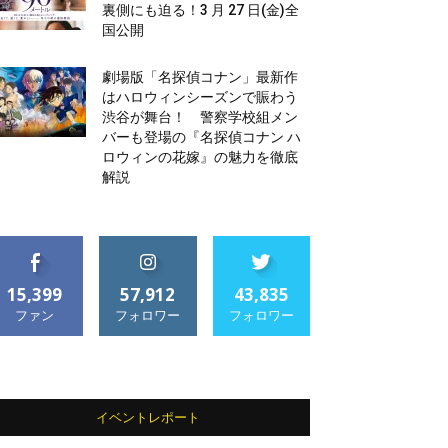
裏側にも迫る！3 月 27 日(金)全
国公開
劇場版「名探偵コナン」最新作
はハロウィンシーズンで賑わう
渋谷が舞台！ 警察学校組メン
バーも登場の『名探偵コナン ハ
ロウィンの花嫁』の魅力を徹底
解説
15,399
57,912
43,835
ファン
フォロワー
フォロワー
イベントレポート