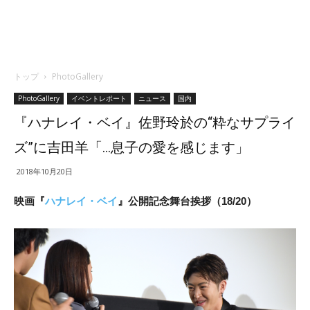
トップ
PhotoGallery
PhotoGallery
イベントレポート
ニュース
国内
『ハナレイ・ベイ』佐野玲於の“粋なサプライ
ズ”に吉田羊「…息子の愛を感じます」
2018年10月20日
映画『
ハナレイ・ベイ
』公開記念舞台挨拶（18/20）