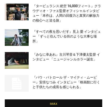
『タービュランス 絶空 16,000フィート』クラ
ウディオ・ファエ監督オフィシャルインタビ
ュー「本作は、人間の回復力と真実の解放力
の核心へと迫る旅」
『すべての夜を思いだす』見上 愛 インタビュ
ー 「ずっと住んでいる街のような大事な場
所」
『みなに幸あれ』古川琴音＆下津優太監督 イ
ンタビュー 「ニュージャンルホラー誕生」
『パウ・パトロール ザ・マイティ・ムービ
ー』安倍なつみ インタビュー「映画館に行く
と子供たちの成長を感じられる」
IMAX