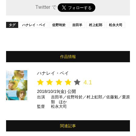
Twitter で
タグ
ハナレイ・ベイ
佐野玲於
吉田羊
村上虹郎
松永大司
作品情報
ハナレイ・ベイ
4.1
2018/10/19(金) 公開
出演
吉田羊／佐野玲於／村上虹郎／佐藤魁／栗原
類 ほか
監督
松永大司
関連記事