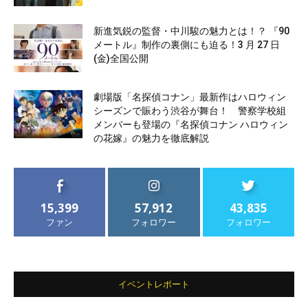
新進気鋭の監督・中川駿の魅力とは！？ 『90
メートル』制作の裏側にも迫る！3 月 27 日
(金)全国公開
劇場版「名探偵コナン」最新作はハロウィン
シーズンで賑わう渋谷が舞台！ 警察学校組
メンバーも登場の『名探偵コナン ハロウィン
の花嫁』の魅力を徹底解説
15,399
57,912
43,835
ファン
フォロワー
フォロワー
イベントレポート