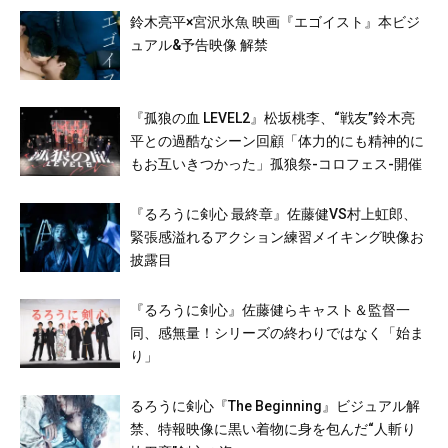
鈴木亮平×宮沢氷魚 映画『エゴイスト』本ビジ
ュアル&予告映像 解禁
『孤狼の血 LEVEL2』松坂桃李、“戦友”鈴木亮
平との過酷なシーン回顧「体力的にも精神的に
もお互いきつかった」孤狼祭-コロフェス-開催
『るろうに剣心 最終章』佐藤健VS村上虹郎、
緊張感溢れるアクション練習メイキング映像お
披露目
『るろうに剣心』佐藤健らキャスト＆監督一
同、感無量！シリーズの終わりではなく「始ま
り」
るろうに剣心『The Beginning』ビジュアル解
禁、特報映像に黒い着物に身を包んだ“人斬り