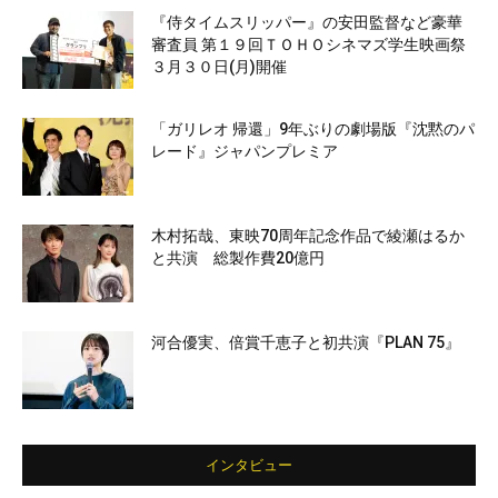
『侍タイムスリッパー』の安田監督など豪華
審査員 第１９回ＴＯＨＯシネマズ学生映画祭
３月３０日(月)開催
「ガリレオ 帰還」9年ぶりの劇場版『沈黙のパ
レード』ジャパンプレミア
木村拓哉、東映70周年記念作品で綾瀬はるか
と共演 総製作費20億円
河合優実、倍賞千恵子と初共演『PLAN 75』
インタビュー