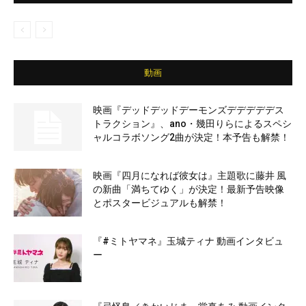
動画
映画『デッドデッドデーモンズデデデデデス
トラクション』、ano・幾田りらによるスペシ
ャルコラボソング2曲が決定！本予告も解禁！
映画『四月になれば彼女は』主題歌に藤井 風
の新曲「満ちてゆく」が決定！最新予告映像
とポスタービジュアルも解禁！
『#ミトヤマネ』玉城ティナ 動画インタビュ
ー