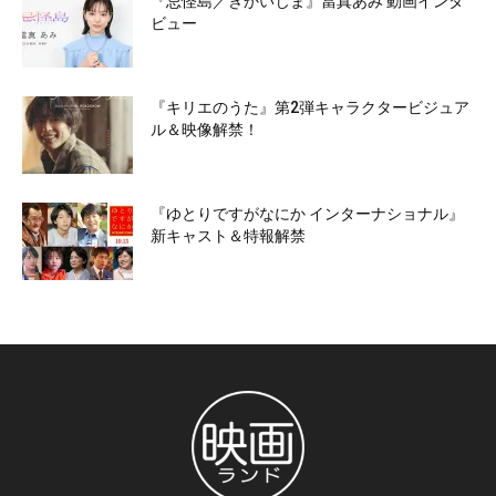
『忌怪島／きかいじま』當真あみ 動画インタ
ビュー
『キリエのうた』第2弾キャラクタービジュア
ル＆映像解禁！
『ゆとりですがなにか インターナショナル』
新キャスト＆特報解禁