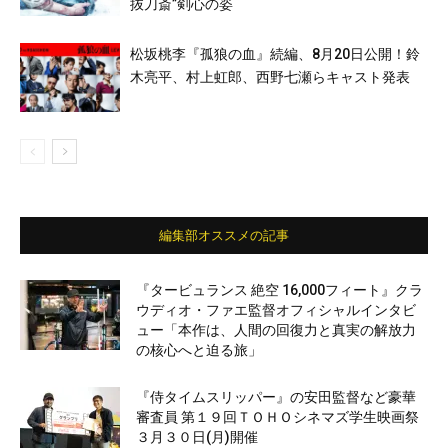
抜刀斎”剣心の姿
松坂桃李『孤狼の血』続編、8月20日公開！鈴
木亮平、村上虹郎、西野七瀬らキャスト発表
編集部オススメの記事
『タービュランス 絶空 16,000フィート』クラ
ウディオ・ファエ監督オフィシャルインタビ
ュー「本作は、人間の回復力と真実の解放力
の核心へと迫る旅」
『侍タイムスリッパー』の安田監督など豪華
審査員 第１９回ＴＯＨＯシネマズ学生映画祭
３月３０日(月)開催