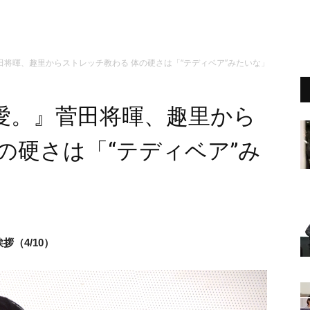
将暉、趣里からストレッチ教わる 体の硬さは「“テディベア”みたいな」
愛。』菅田将暉、趣里から
の硬さは「“テディベア”み
拶（4/10）