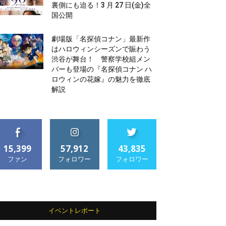
裏側にも迫る！3 月 27 日(金)全
国公開
劇場版「名探偵コナン」最新作
はハロウィンシーズンで賑わう
渋谷が舞台！ 警察学校組メン
バーも登場の『名探偵コナン ハ
ロウィンの花嫁』の魅力を徹底
解説
15,399
57,912
43,835
ファン
フォロワー
フォロワー
イベントレポート