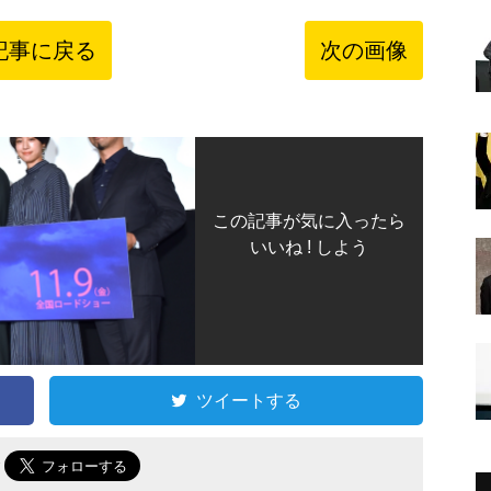
記事に戻る
次の画像
この記事が気に入ったら
いいね ! しよう
ツイートする
で