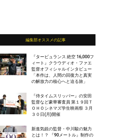
編集部オススメの記事
『タービュランス 絶空 16,000フ
ィート』クラウディオ・ファエ
監督オフィシャルインタビュー
「本作は、人間の回復力と真実
の解放力の核心へと迫る旅」
『侍タイムスリッパー』の安田
監督など豪華審査員 第１９回Ｔ
ＯＨＯシネマズ学生映画祭 ３月
３０日(月)開催
新進気鋭の監督・中川駿の魅力
とは！？ 『90メートル』制作の