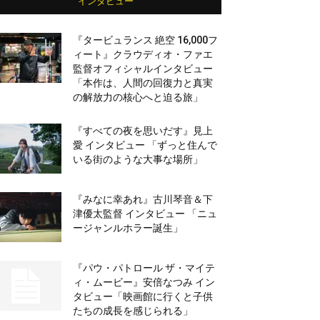
インタビュー
『タービュランス 絶空 16,000フ
ィート』クラウディオ・ファエ
監督オフィシャルインタビュー
「本作は、人間の回復力と真実
の解放力の核心へと迫る旅」
『すべての夜を思いだす』見上
愛 インタビュー 「ずっと住んで
いる街のような大事な場所」
『みなに幸あれ』古川琴音＆下
津優太監督 インタビュー 「ニュ
ージャンルホラー誕生」
『パウ・パトロール ザ・マイテ
ィ・ムービー』安倍なつみ イン
タビュー「映画館に行くと子供
たちの成長を感じられる」