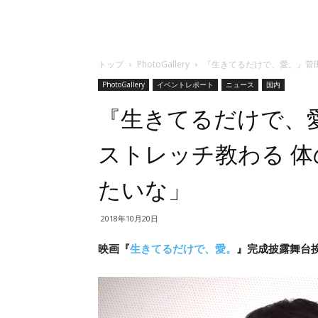
トップ
PhotoGallery
『生きてるだけで、愛。』菅田
PhotoGallery
イベントレポート
ニュース
国内
『生きてるだけで、
ストレッチ教わる 体
たいな」
2018年10月20日
映画『
生きてるだけで、愛。
』完成披露舞台挨