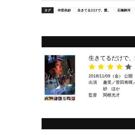
タグ
仲里依紗
生きてるだけで、愛。
石橋静河
生きてるだけで、
2018/11/09（金） 公開
出演
趣里／菅田将暉
紗 ほか
監督
関根光才