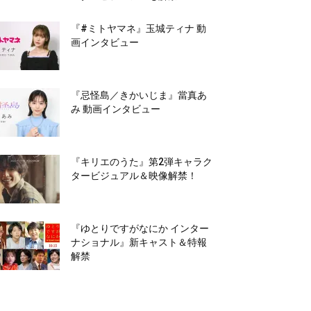
『#ミトヤマネ』玉城ティナ 動
画インタビュー
『忌怪島／きかいじま』當真あ
み 動画インタビュー
『キリエのうた』第2弾キャラク
タービジュアル＆映像解禁！
『ゆとりですがなにか インター
ナショナル』新キャスト＆特報
解禁