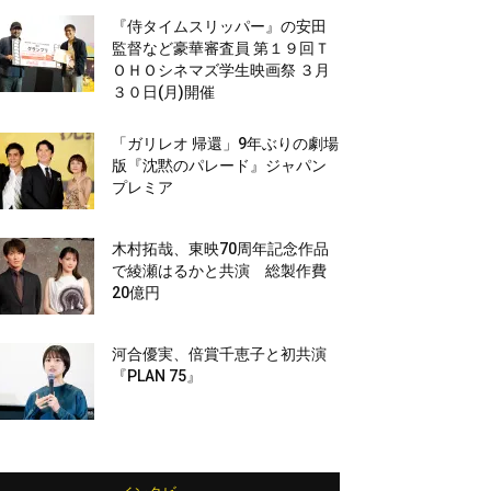
『侍タイムスリッパー』の安田
監督など豪華審査員 第１９回Ｔ
ＯＨＯシネマズ学生映画祭 ３月
３０日(月)開催
「ガリレオ 帰還」9年ぶりの劇場
版『沈黙のパレード』ジャパン
プレミア
木村拓哉、東映70周年記念作品
で綾瀬はるかと共演 総製作費
20億円
河合優実、倍賞千恵子と初共演
『PLAN 75』