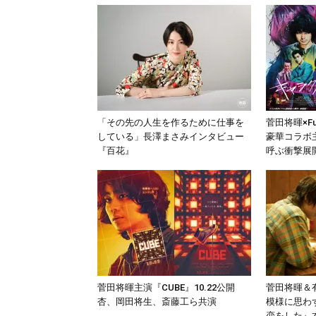
「その先の人生を作るために仕事を
菅田将暉×F
している」長澤まさみインタビュー
豪華コラボ
『百花』
呼ぶ衝撃展
菅田将暉主演『CUBE』10.22公開
菅田将暉＆
杏、岡田将生、斎藤工ら共演
模様に思わ
恋をした』