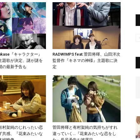
ukase『キャラクター』
RADWIMPS feat.菅田将暉、山田洋次
主題歌が決定、謎が謎を
監督作『キネマの神様』主題歌に決
開の最新予告も
定
有村架純のじれったい恋
菅田将暉と有村架純の気持ちがすれ
ず共感、『花束みたいな
違っていく…『花束みたいな恋をし
本編映像
た』長尺予告お披露目