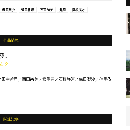
織田梨沙
菅田将暉
西田尚美
趣里
関根光才
作品情報
愛。
4.2
／田中哲司／西田尚美／松重豊／石橋静河／織田梨沙／仲里依
関連記事