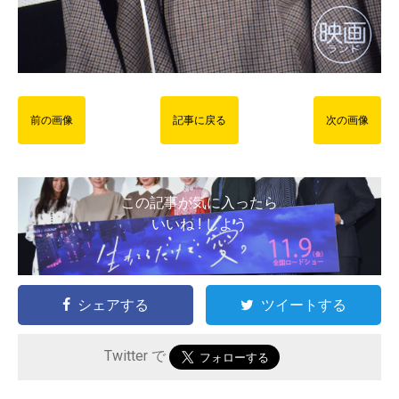
前の画像
記事に戻る
次の画像
この記事が気に入ったら
いいね ! しよう
シェアする
ツイートする
Twitter で