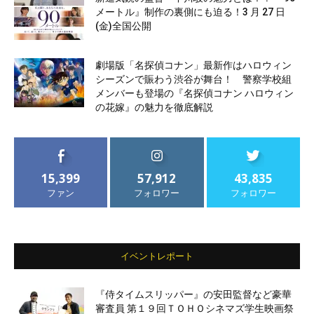
メートル』制作の裏側にも迫る！3 月 27 日
(金)全国公開
劇場版「名探偵コナン」最新作はハロウィン
シーズンで賑わう渋谷が舞台！ 警察学校組
メンバーも登場の『名探偵コナン ハロウィン
の花嫁』の魅力を徹底解説
15,399
57,912
43,835
ファン
フォロワー
フォロワー
イベントレポート
『侍タイムスリッパー』の安田監督など豪華
審査員 第１９回ＴＯＨＯシネマズ学生映画祭