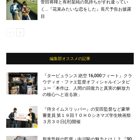
菅田将暉と有村架純の気持ちがすれ違ってい
く…『花束みたいな恋をした』長尺予告お披露
目
編集部オススメの記事
『タービュランス 絶空 16,000フィート』クラ
ウディオ・ファエ監督オフィシャルインタビ
ュー「本作は、人間の回復力と真実の解放力
の核心へと迫る旅」
『侍タイムスリッパー』の安田監督など豪華
審査員 第１９回ＴＯＨＯシネマズ学生映画祭
３月３０日(月)開催
新進気鋭の監督・中川駿の魅力とは！？ 『90